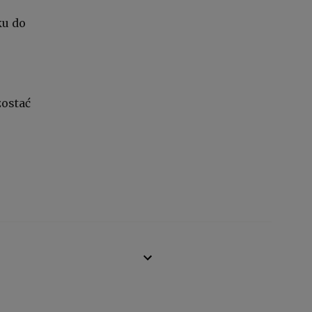
ku do
zostać