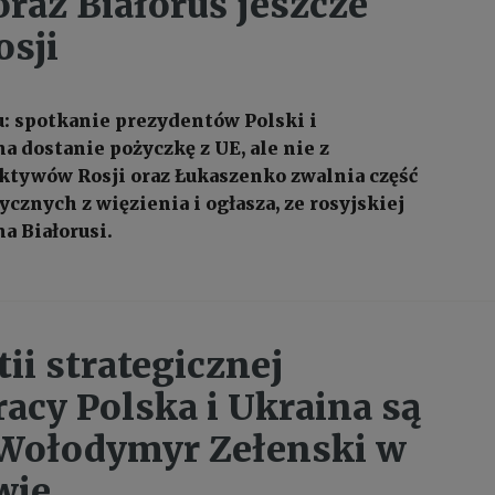
oraz Białoruś jeszcze
osji
 spotkanie prezydentów Polski i
a dostanie pożyczkę z UE, ale nie z
tywów Rosji oraz Łukaszenko zwalnia część
cznych z więzienia i ogłasza, ze rosyjskiej
na Białorusi.
ii strategicznej
acy Polska i Ukraina są
Wołodymyr Zełenski w
wie