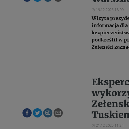
19.12.2025 18:00
Wizyta prezyde
informacja dla
bezpieczeństwa
podkreślił w p
Zełenski zaznac
Eksperc
wykorz
Zełensk
Tuskiem
21.12.2025 11:24