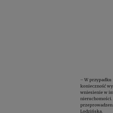
– W przypadku n
konieczność wys
wniesienie w im
nieruchomości.
przeprowadzeni
Lodzińska.