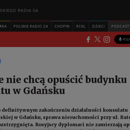
SKIEGO RADIA SA
RKA
POLSKIE RADIO 24
CHOPIN
RCKL
DZIECI
PODCAST
POD
e nie chcą opuścić budynku
atu w Gdańsku
 definitywnym zakończeniu działalności konsulatu
jskiej w Gdańsku, sprawa nieruchomości przy ul. Bat
ozstrzygnięta. Rosyjscy dyplomaci nie zamierzają op