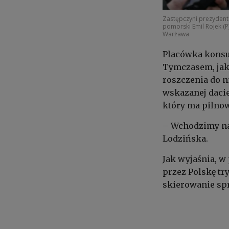
Zastępczyni prezydent
pomorski Emil Rojek (
Warżawa
Placówka konsul
Tymczasem, jak 
roszczenia do n
wskazanej dacie
który ma pilnow
– Wchodzimy na
Lodzińska.
Jak wyjaśnia, w
przez Polskę tr
skierowanie spr