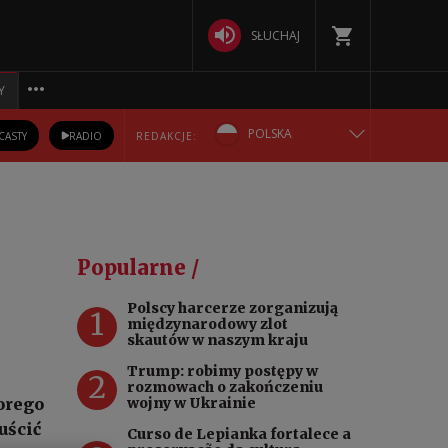
SŁUCHAJ
Y
POLSKA
CASTY
RADIO
REDAKCJE:
ENGLISH
БЕЛАРУСКАЯ
Popularne /
DEUTSCH
Polscy harcerze zorganizują
1
międzynarodowy zlot
РУССКИЙ
skautów w naszym kraju
Trump: robimy postępy w
2
УКРАЇНСЬКА
rozmowach o zakończeniu
orego
wojny w Ukrainie
uścić
Curso de Lepianka fortalece a