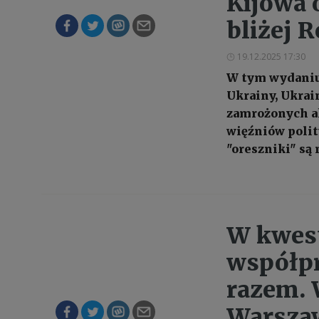
Kijowa 
bliżej R
19.12.2025 17:30
W tym wydaniu:
Ukrainy, Ukrain
zamrożonych ak
więźniów polity
"oreszniki" są 
W kwest
współpr
razem. 
Warsza