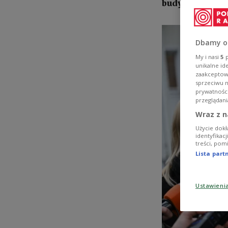
budynku, a wła
Dbamy o
My i nasi
5
p
unikalne id
zaakceptowa
sprzeciwu 
prywatnośc
przeglądani
Wraz z n
Użycie dokł
identyfikac
treści, pom
Lista par
Ustawieni