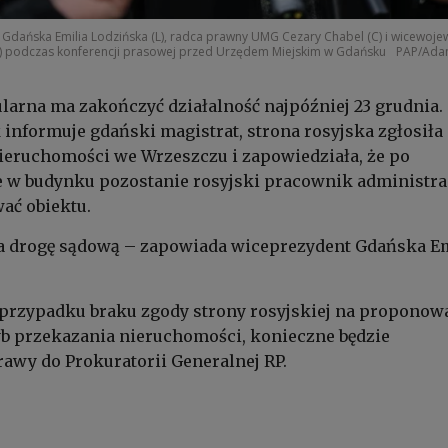
 Gdańska Emilia Lodzińska (L), radca prawny UMG Cezary Chabel (C) i wicewoj
P) podczas konferencji prasowej przed Urzędem Miejskim w Gdańsku
PAP/Ad
arna ma zakończyć działalność najpóźniej 23 grudnia.
informuje gdański magistrat, strona rosyjska zgłosiła
ieruchomości we Wrzeszczu i zapowiedziała, że po
 w budynku pozostanie rosyjski pracownik administra
ać obiektu.
 drogę sądową – zapowiada wiceprezydent Gdańska Em
 przypadku braku zgody strony rosyjskiej na proponow
yb przekazania nieruchomości, konieczne będzie
awy do Prokuratorii Generalnej RP.