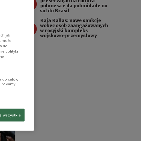
3
preservação da cultura
polonesa e da polonidade no
sul do Brasil
Kaja Kallas: nowe sankcje
4
wobec osób zaangażowanych
w rosyjski kompleks
ch jak
wojskowo-przemysłowy
ik może
wa do
e polityki
ane
ia do celów
 reklamy i
ę wszystkie