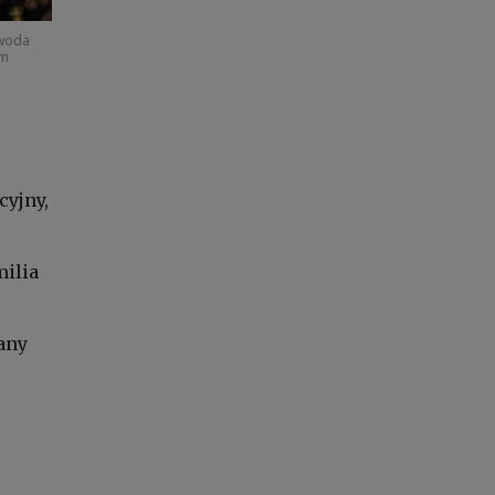
ewoda
am
cyjny,
ilia
any