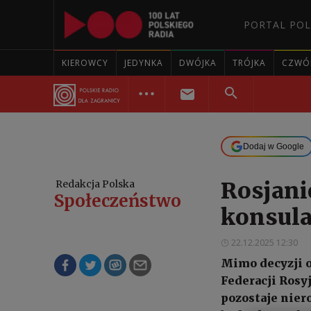
PORTAL POL
KIEROWCY
JEDYNKA
DWÓJKA
TRÓJKA
CZWÓ
Dodaj w Google
Rosjani
Redakcja Polska
Społeczeństwo
konsul
22.12.2025 12:30
Mimo decyzji o
Federacji Rosy
pozostaje nier