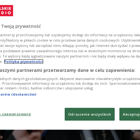
dze miasta zapowiadają podjęcie kroków prawnych.
 Twoją prywatność
artnerzy przechowujemy lub uzyskujemy dostęp do informacji na urządzeniu, taki
entyfikatory w plikach cookie w celu przetwarzania danych osobowych. Użytkown
ć swoje wybory lub zarządzać nimi, klikając poniżej, jak również skorzystać z pra
na podstawie prawnie uzasadnionego interesu lub w dowolnym momencie na stroni
i. Te wybory będą sygnalizowane naszym partnerom i nie będą miały wpływu na d
a.
Polityka prywatności
aszymi partnerami przetwarzamy dane w celu zapewnienia:
adnych danych geolokalizacyjnych. Aktywne skanowanie charakterystyki urządzen
ji. Przechowywanie informacji na urządzeniu lub dostęp do nich. Spersonalizowane
iar reklam i treści, badnie odbiorców i ulepszanie usług.
tnerów (dostawców)
a zaawansowane
Odrzucenie wszystkich
Akceptuj