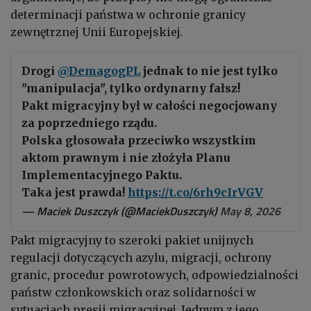
determinacji państwa w ochronie granicy
zewnętrznej Unii Europejskiej.
Drogi
@DemagogPL
jednak to nie jest tylko
"manipulacja", tylko ordynarny fałsz!
Pakt migracyjny był w całości negocjowany
za poprzedniego rządu.
Polska głosowała przeciwko wszystkim
aktom prawnym i nie złożyła Planu
Implementacyjnego Paktu.
Taka jest prawda!
https://t.co/6rh9cIrVGV
— Maciek Duszczyk (@MaciekDuszczyk)
May 8, 2026
Pakt migracyjny to szeroki pakiet unijnych
regulacji dotyczących azylu, migracji, ochrony
granic, procedur powrotowych, odpowiedzialności
państw członkowskich oraz solidarności w
sytuacjach presji migracyjnej. Jednym z jego