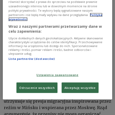
automatycznie wdrażać całego pakietu. Jak mówił,
również skorzystać z prawa do sprzeciwu na podstawie prawnie
uzasadnionego interesu lub w dowolnym momencie na stronie
stanowisko obecnego rządu jest w tej sprawie
polityki prywatności. Te wybory będą sygnalizowane naszym
zbieżne z oceną poprzedniego gabinetu: część
partnerom i nie będą miały wpływu na dane przeglądania.
Polityka
prywatności
rozwiązań jest z punktu widzenia Warszawy
niebezpieczna.
Wraz z naszymi partnerami przetwarzamy dane w
celu zapewnienia:
00:23
Użycie dokładnych danych geolokalizacyjnych. Aktywne skanowanie
Polska nie zamierza wdrażać wszystkich przepisów
charakterystyki urządzenia do celów identyfikacji. Przechowywanie
paktu migracyjnego. Zapowiedział to w rozmowie z
informacji na urządzeniu lub dostęp do nich. Spersonalizowane
Polskim Radiem i PAP wiceszef MSWiA Maciej
reklamy i treści, pomiar reklam i treści, badnie odbiorców i
ulepszanie usług.
Duszczyk. IAR/Beata Płomecka/Bruksela/w
Lista partnerów (dostawców)
paszkowski
Według wiceszefa MSWiA pełne wdrożenie części
regulacji mogłoby zostać wykorzystane przez Rosję
Ustawienia zaawansowane
i Białoruś w działaniach hybrydowych przeciwko
Polsce. Chodzi przede wszystkim o sytuację na
Odrzucenie wszystkich
Akceptuję wszystkie
granicy polsko-białoruskiej, gdzie od kilku lat
utrzymuje się presja migracyjna inspirowana przez
reżim w Mińsku i wspierana przez Moskwę. Rząd
argumentuje, że przepisy nie mogą ograniczać