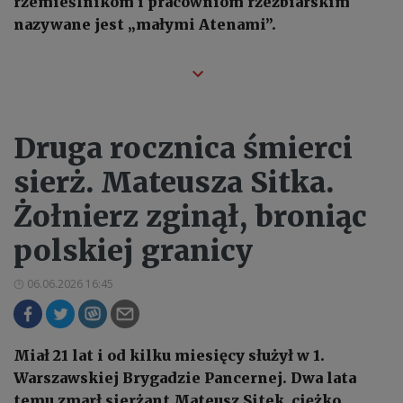
rzemieślnikom i pracowniom rzeźbiarskim
nazywane jest „małymi Atenami”.
Druga rocznica śmierci
sierż. Mateusza Sitka.
Żołnierz zginął, broniąc
polskiej granicy
06.06.2026 16:45
Miał 21 lat i od kilku miesięcy służył w 1.
Warszawskiej Brygadzie Pancernej. Dwa lata
temu zmarł sierżant Mateusz Sitek, ciężko