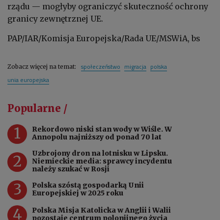
rządu — mogłyby ograniczyć skuteczność ochrony
granicy zewnętrznej UE.
PAP/IAR/Komisja Europejska/Rada UE/MSWiA, bs
społeczeństwo
migracja
polska
Zobacz więcej na temat:
unia europejska
Popularne /
1
Rekordowo niski stan wody w Wiśle. W
Annopolu najniższy od ponad 70 lat
Uzbrojony dron na lotnisku w Lipsku.
2
Niemieckie media: sprawcy incydentu
należy szukać w Rosji
3
Polska szóstą gospodarką Unii
Europejskiej w 2025 roku
4
Polska Misja Katolicka w Anglii i Walii
pozostaje centrum polonijnego życia