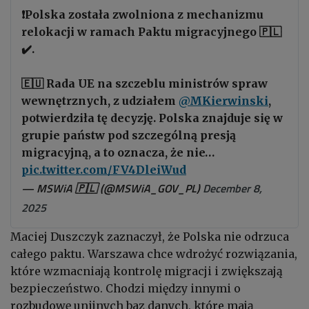
❗Polska została zwolniona z mechanizmu
relokacji w ramach Paktu migracyjnego 🇵🇱
✔️.
🇪🇺 Rada UE na szczeblu ministrów spraw
wewnętrznych, z udziałem
@MKierwinski
,
potwierdziła tę decyzję. Polska znajduje się w
grupie państw pod szczególną presją
migracyjną, a to oznacza, że nie…
pic.twitter.com/FV4DleiWud
— MSWiA 🇵🇱 (@MSWiA_GOV_PL)
December 8,
2025
Maciej Duszczyk zaznaczył, że Polska nie odrzuca
całego paktu. Warszawa chce wdrożyć rozwiązania,
które wzmacniają kontrolę migracji i zwiększają
bezpieczeństwo. Chodzi między innymi o
rozbudowę unijnych baz danych, które mają