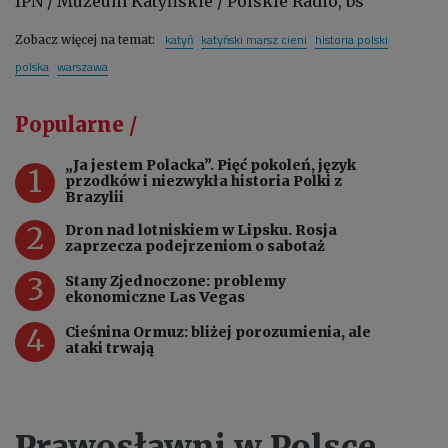
IPN / Muzeum Katyńskie / Polskie Radio, bs
katyń
katyński marsz cieni
historia polski
Zobacz więcej na temat:
polska
warszawa
Popularne /
„Ja jestem Polacka”. Pięć pokoleń, język
1
przodków i niezwykła historia Polki z
Brazylii
2
Dron nad lotniskiem w Lipsku. Rosja
zaprzecza podejrzeniom o sabotaż
3
Stany Zjednoczone: problemy
ekonomiczne Las Vegas
4
Cieśnina Ormuz: bliżej porozumienia, ale
ataki trwają
Prawosławni w Polsce.