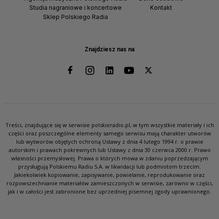
Studia nagraniowe i koncertowe
Kontakt
Sklep Polskiego Radia
Znajdziesz nas na
Treści, znajdujące się w serwisie polskieradio.pl, w tym wszystkie materiały i ich
części oraz poszczególne elementy samego serwisu mają charakter utworów
lub wytworów objętych ochroną Ustawy z dnia 4 lutego 1994 r. o prawie
autorskim i prawach pokrewnych lub Ustawy z dnia 30 czerwca 2000 r. Prawo
własności przemysłowej. Prawa o których mowa w zdaniu poprzedzającym
przysługują Polskiemu Radiu S.A. w likwidacji lub podmiotom trzecim.
Jakiekolwiek kopiowanie, zapisywanie, powielanie, reprodukowanie oraz
rozpowszechnianie materiałów zamieszczonych w serwisie, zarówno w części,
jak i w całości jest zabronione bez uprzedniej pisemnej zgody uprawnionego.