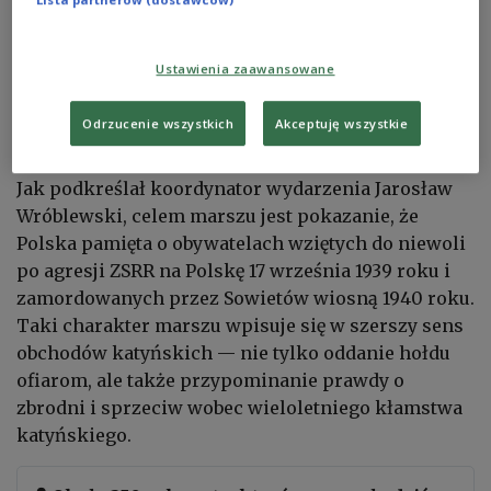
Marszowi Cieni szczególny wymiar — nie jest to
wyłącznie rekonstrukcja historyczna, ale również
forma przywracania imion, głosów i pamięci tym,
Ustawienia zaawansowane
których przez dziesięciolecia próbowano wymazać
z historii.
Odrzucenie wszystkich
Akceptuję wszystkie
Jak podkreślał koordynator wydarzenia Jarosław
Wróblewski, celem marszu jest pokazanie, że
Polska pamięta o obywatelach wziętych do niewoli
po agresji ZSRR na Polskę 17 września 1939 roku i
zamordowanych przez Sowietów wiosną 1940 roku.
Taki charakter marszu wpisuje się w szerszy sens
obchodów katyńskich — nie tylko oddanie hołdu
ofiarom, ale także przypominanie prawdy o
zbrodni i sprzeciw wobec wieloletniego kłamstwa
katyńskiego.