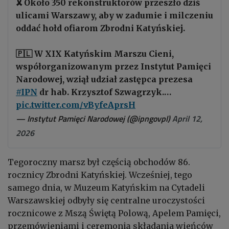
🎗️ Około 350 rekonstruktorów przeszło dziś
ulicami Warszawy, aby w zadumie i milczeniu
oddać hołd ofiarom Zbrodni Katyńskiej.
🇵🇱 W XIX Katyńskim Marszu Cieni,
współorganizowanym przez Instytut Pamięci
Narodowej, wziął udział zastępca prezesa
#IPN
dr hab. Krzysztof Szwagrzyk.…
pic.twitter.com/vByfeAprsH
— Instytut Pamięci Narodowej (@ipngovpl)
April 12,
2026
Tegoroczny marsz był częścią obchodów 86.
rocznicy Zbrodni Katyńskiej. Wcześniej, tego
samego dnia, w Muzeum Katyńskim na Cytadeli
Warszawskiej odbyły się centralne uroczystości
rocznicowe z Mszą Świętą Polową, Apelem Pamięci,
przemówieniami i ceremonią składania wieńców