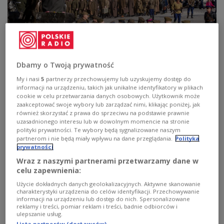
Dbamy o Twoją prywatność
XIX Katyński Marsz Cieni przeszedł ulicami Warszawy
IPN/X
My i nasi
5
partnerzy przechowujemy lub uzyskujemy dostęp do
informacji na urządzeniu, takich jak unikalne identyfikatory w plikach
Marsz miał charakter milczący i symboliczny.
cookie w celu przetwarzania danych osobowych. Użytkownik może
Trasa prowadziła przez Trakt Królewski, plac
zaakceptować swoje wybory lub zarządzać nimi, klikając poniżej, jak
również skorzystać z prawa do sprzeciwu na podstawie prawnie
Zamkowy, okolice placu Krasińskich i dalej w
uzasadnionego interesu lub w dowolnym momencie na stronie
kierunku Pomnika Poległym i Pomordowanym na
polityki prywatności. Te wybory będą sygnalizowane naszym
partnerom i nie będą miały wpływu na dane przeglądania.
Polityka
Wschodzie przy ulicy Muranowskiej, gdzie
prywatności
wydarzenie dobiegło końca. W programie
Wraz z naszymi partnerami przetwarzamy dane w
przewidziano także postoje związane z
celu zapewnienia:
odczytywaniem obozowych listów do rodzin,
Użycie dokładnych danych geolokalizacyjnych. Aktywne skanowanie
nazwisk pomordowanych oficerów oraz
charakterystyki urządzenia do celów identyfikacji. Przechowywanie
informacji na urządzeniu lub dostęp do nich. Spersonalizowane
wspomnieniem zamordowanych duchownych.
reklamy i treści, pomiar reklam i treści, badnie odbiorców i
ulepszanie usług.
Właśnie te elementy od lat nadają Katyńskiemu
Lista partnerów (dostawców)