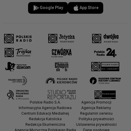
Google Play
App Store
Polskie Radio S.A.
Agencja Promocji
Informacyjna Agencja Radiowa
Agencja Reklamy
Centrum Edukacji Medialnej
Regulamin serwisu
Redakcja Katolicka
Polityka prywatności
Redakcja Ekumeniczna
Ustawienia prywatności
Agencja Muzyczna Polskiego Radia
Dane osobowe