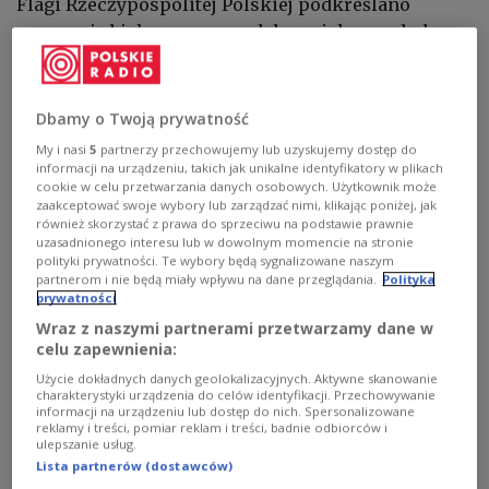
Flagi Rzeczypospolitej Polskiej podkreślano
znaczenie biało-czerwonych barw jako symbolu
wspólnoty narodowej. Tego samego dnia
obchodzono Dzień Polonii i Polaków za Granicą –
święto ustanowione z inicjatywy Senatu RP jako
Dbamy o Twoją prywatność
wyraz uznania dla dorobku Polonii, jej
My i nasi
5
partnerzy przechowujemy lub uzyskujemy dostęp do
przywiązania do polskości i pomocy krajowi w
informacji na urządzeniu, takich jak unikalne identyfikatory w plikach
cookie w celu przetwarzania danych osobowych. Użytkownik może
najtrudniejszych momentach.
zaakceptować swoje wybory lub zarządzać nimi, klikając poniżej, jak
również skorzystać z prawa do sprzeciwu na podstawie prawnie
uzasadnionego interesu lub w dowolnym momencie na stronie
Centralnym punktem obchodów w Warszawie była
polityki prywatności. Te wybory będą sygnalizowane naszym
partnerom i nie będą miały wpływu na dane przeglądania.
Polityka
uroczystość w Pałacu Prezydenckim. Prezydent
prywatności
Karol Nawrocki
wręczył odznaczenia państwowe
Wraz z naszymi partnerami przetwarzamy dane w
przedstawicielom Polonii i Polaków za Granicą
celu zapewnienia:
oraz akty powołania członkom Rady do Spraw
Użycie dokładnych danych geolokalizacyjnych. Aktywne skanowanie
Polonii i Polaków za Granicą przy Prezydencie RP.
charakterystyki urządzenia do celów identyfikacji. Przechowywanie
informacji na urządzeniu lub dostęp do nich. Spersonalizowane
Nowe gremium ma być przestrzenią stałego
reklamy i treści, pomiar reklam i treści, badnie odbiorców i
ulepszanie usług.
dialogu z rodakami mieszkającymi poza krajem i
Lista partnerów (dostawców)
doradzać głowie państwa w sprawach polityki