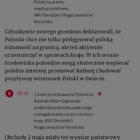
Polski na arenie
międzynarodowej.
IAR/Olendzki/i Rogaczewski/w
Kłosińska
Członkowie nowego gremium deklarowali, że
Polonia chce nie tylko pielęgnować polską
tożsamość za granicą, ale też aktywnie
uczestniczyć w sprawach kraju. W ich ocenie
środowiska polonijne mogą skutecznie wspierać
polskie interesy, promować kulturę i budować
pozytywny wizerunek Polski w świecie.
00:18
Z kolei przedstawiciel Polonii w
Australii Adam Gajkowski
podkreśla potrzebę większego
zaangażowania i pracy na rzecz
kraju. IAR/Olendzki/i
Rogaczewski/w Kłosińska
Obchody 2 maja miały też wymiar państwowy