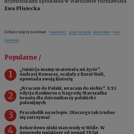
uczestnikami spotkania w Warszawie rozmawiała
Ewa Plisiecka
.
repatrianci
język ojczysty
kazachstan
kurs
Zobacz więcej na temat:
edukacja
Popularne /
„Intuicja mamy uratowała mi życie”.
1
Andrzej Kowarsz, ocalały z Rzezi Woli,
opowiada swoją historię
„Wracam do Polski, wracam do siebie”. XXI
2
edycja Konkursu o Nagrodę Marszałka
Senatu dla dziennikarzy polskich i
polonijnych
3
Pracoholik na urlopie. Dlaczego tak trudno
się zatrzymać
4
Rekordowo niski stan wody w Wiśle. W
Annopolu najniższy od ponad 70 lat