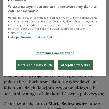
Wraz z naszymi partnerami przetwarzamy dane w
celu zapewnienia:
Użycie dokładnych danych geolokalizacyjnych. Aktywne skanowanie
Repatrianci z Kazachstanu wracają do Polski
Foto: materiały prasowe
charakterystyki urządzenia do celów identyfikacji. Przechowywanie
informacji na urządzeniu lub dostęp do nich. Spersonalizowane
reklamy i treści, pomiar reklam i treści, badnie odbiorców i
Ośrodek Rozwoju Polskiej Edukacji za Granicą –
ulepszanie usług.
podobnie jak w latach ubiegłych – zorganizował
Lista partnerów (dostawców)
kursy adaptacyjno-językowe dla repatriantów i ich
rodzin.
Ustawienia zaawansowane
W tym roku w lipcu i sierpniu odbyło się 5 obozów
Odrzucenie wszystkich
Akceptuję wszystkie
– dwa w Warszawie, dwa we Wrocławiu i jeden w
Płocku. Kursy mają ułatwić funkcjonowanie w
polskich realiach oraz adaptację w środowisku
lokalnym, dzięki lekcjom języka polskiego ich
uczestnicy mogą też doskonalić swoją polszczyznę.
Z kierowniczką kursu
Martą Świrydowicz
oraz z