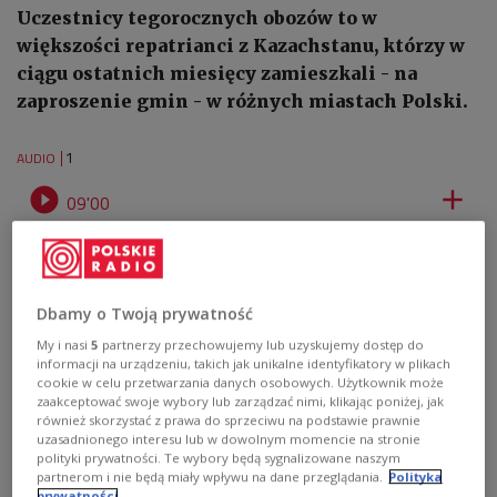
Uczestnicy tegorocznych obozów to w
większości repatrianci z Kazachstanu, którzy w
ciągu ostatnich miesięcy zamieszkali - na
zaproszenie gmin - w różnych miastach Polski.
1
AUDIO


09'00
Repatrianci na kursach adaptacyjno-językowych [posłuchaj]
Dbamy o Twoją prywatność
My i nasi
5
partnerzy przechowujemy lub uzyskujemy dostęp do
informacji na urządzeniu, takich jak unikalne identyfikatory w plikach
cookie w celu przetwarzania danych osobowych. Użytkownik może
zaakceptować swoje wybory lub zarządzać nimi, klikając poniżej, jak
również skorzystać z prawa do sprzeciwu na podstawie prawnie
uzasadnionego interesu lub w dowolnym momencie na stronie
polityki prywatności. Te wybory będą sygnalizowane naszym
partnerom i nie będą miały wpływu na dane przeglądania.
Polityka
prywatności