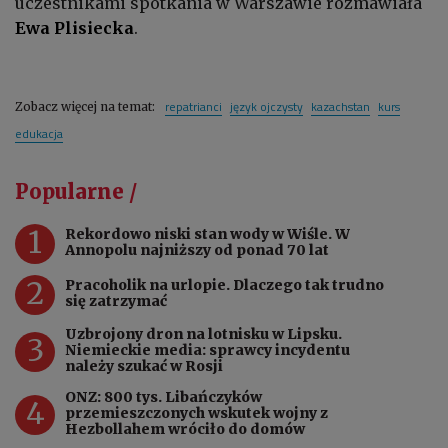
uczestnikami spotkania w Warszawie rozmawiała
Ewa Plisiecka
.
repatrianci
język ojczysty
kazachstan
kurs
Zobacz więcej na temat:
edukacja
Popularne /
1
Rekordowo niski stan wody w Wiśle. W
Annopolu najniższy od ponad 70 lat
2
Pracoholik na urlopie. Dlaczego tak trudno
się zatrzymać
Uzbrojony dron na lotnisku w Lipsku.
3
Niemieckie media: sprawcy incydentu
należy szukać w Rosji
ONZ: 800 tys. Libańczyków
4
przemieszczonych wskutek wojny z
Hezbollahem wróciło do domów