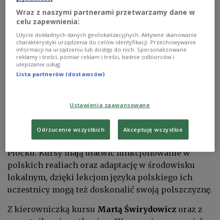
Wraz z naszymi partnerami przetwarzamy dane w
celu zapewnienia:
Użycie dokładnych danych geolokalizacyjnych. Aktywne skanowanie
Repatrianci z Kazachstanu wracają do Polski
Foto: materiały prasowe
charakterystyki urządzenia do celów identyfikacji. Przechowywanie
informacji na urządzeniu lub dostęp do nich. Spersonalizowane
reklamy i treści, pomiar reklam i treści, badnie odbiorców i
Ośrodek Rozwoju Polskiej Edukacji za Granicą –
ulepszanie usług.
podobnie jak w latach ubiegłych – zorganizował
Lista partnerów (dostawców)
kursy adaptacyjno-językowe dla repatriantów i ich
rodzin.
Ustawienia zaawansowane
W tym roku w lipcu i sierpniu odbyło się 5 obozów
Odrzucenie wszystkich
Akceptuję wszystkie
– dwa w Warszawie, dwa we Wrocławiu i jeden w
Płocku. Kursy mają ułatwić funkcjonowanie w
polskich realiach oraz adaptację w środowisku
lokalnym, dzięki lekcjom języka polskiego ich
uczestnicy mogą też doskonalić swoją polszczyznę.
Z kierowniczką kursu
Martą Świrydowicz
oraz z