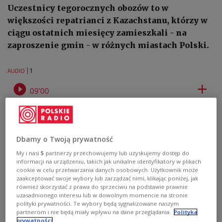
Uczestnicy tegorocznych obozów to w
większości repatrianci z Kazachstanu, którzy w
ciągu ostatnich miesięcy zamieszkali - na
zaproszenie gmin - w różnych miastach Polski.
1
AUDIO


09'00
Repatrianci na kursach adaptacyjno-językowych [posłuchaj]
Dbamy o Twoją prywatność
My i nasi
5
partnerzy przechowujemy lub uzyskujemy dostęp do
informacji na urządzeniu, takich jak unikalne identyfikatory w plikach
cookie w celu przetwarzania danych osobowych. Użytkownik może
zaakceptować swoje wybory lub zarządzać nimi, klikając poniżej, jak
również skorzystać z prawa do sprzeciwu na podstawie prawnie
uzasadnionego interesu lub w dowolnym momencie na stronie
polityki prywatności. Te wybory będą sygnalizowane naszym
partnerom i nie będą miały wpływu na dane przeglądania.
Polityka
prywatności