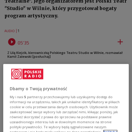
Teatralne". Jego organizatorem jest Polski Teatr
"Studio" w Wilnie, który przygotował bogaty
program artystyczny.
1
AUDIO


05'35
Z Lilą Kiejzik, kierowniczką Polskiego Teatru Studio w Wilnie, rozmawiał
Kamil Zalewski [posłuchaj]
Dbamy o Twoją prywatność
My i nasi
5
partnerzy przechowujemy lub uzyskujemy dostęp do
informacji na urządzeniu, takich jak unikalne identyfikatory w plikach
cookie w celu przetwarzania danych osobowych. Użytkownik może
zaakceptować swoje wybory lub zarządzać nimi, klikając poniżej, jak
również skorzystać z prawa do sprzeciwu na podstawie prawnie
uzasadnionego interesu lub w dowolnym momencie na stronie
polityki prywatności. Te wybory będą sygnalizowane naszym