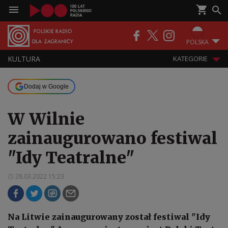
POLSKA
KULTURA
KATEGORIE
Dodaj w Google
W Wilnie
zainaugurowano festiwal
"Idy Teatralne"
28.03.2022 15:23
Na Litwie zainaugurowany został festiwal "Idy