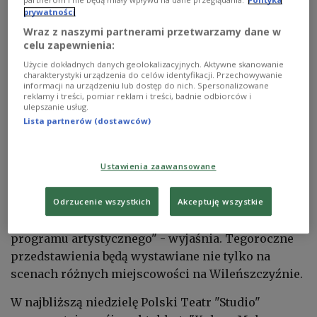
partnerom i nie będą miały wpływu na dane przeglądania.
Polityka
prywatności
Wraz z naszymi partnerami przetwarzamy dane w
27 marca obchodzony jest Międzynarodowy Dzień Teatru.
shutterstock/
Fer Gregory.
celu zapewnienia:
Użycie dokładnych danych geolokalizacyjnych. Aktywne skanowanie
W ramach festiwalu zaplanowano nie tylko
charakterystyki urządzenia do celów identyfikacji. Przechowywanie
informacji na urządzeniu lub dostęp do nich. Spersonalizowane
spektakle teatralne, ale też pokazy filmowe i
reklamy i treści, pomiar reklam i treści, badnie odbiorców i
wystawy fotograficzne. Edward Kiejzik z Polskiego
ulepszanie usług.
Lista partnerów (dostawców)
Teatru "Studio" w Wilnie mówi Polskiemu Radiu, że
jedna ze sztuk zostanie wystawiona w ramach akcji
wsparcia "Wileńszczyzna-Ukrainie".
Ustawienia zaawansowane
"Będzie to spektakl Teatru Playback "Vakhtery" z
Odrzucenie wszystkich
Akceptuję wszystkie
Charkowa, który wykona fragment swojego
programu artystycznego" - wyjaśnia. Tegoroczne
przedstawienia będą wystawiane nie tylko na
scenach różnych miejscowości na Wileńszczyźnie.
W najbliższą niedzielę Polski Teatr "Studio"