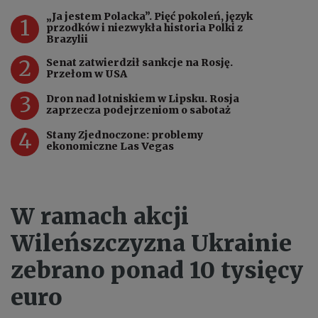
„Ja jestem Polacka”. Pięć pokoleń, język
1
przodków i niezwykła historia Polki z
Brazylii
2
Senat zatwierdził sankcje na Rosję.
Przełom w USA
3
Dron nad lotniskiem w Lipsku. Rosja
zaprzecza podejrzeniom o sabotaż
4
Stany Zjednoczone: problemy
ekonomiczne Las Vegas
W ramach akcji
Wileńszczyzna Ukrainie
zebrano ponad 10 tysięcy
euro