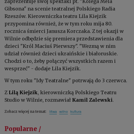
zaprezentuje swój spektakl pt. "Kolega Mela
Gibsona" na scenie teatralnej Polskiego Radia
Rzeszów. Kierowniczka teatru Lila Kiejzik
przypomina również, że w tym roku mija 80.
rocznica śmierci Janusza Korczaka. Z tej okazji w
Wilnie odbędzie się premiera przedstawienia dla
dzieci "Król Maciuś Pierwszy". "Wezmą w nim
udział również dzieci ukraińskie i białoruskie.
Chodzi o to, żeby połączyć wszystkich razem i
wesprzeć" - dodaje Lila Kiejzik.
W tym roku "Idy Teatralne" potrwają do 3 czerwca.
Z
Lilą Kiejzik
, kierowniczką Polskiego Teatru
Studio w Wilnie, rozmawiał
Kamil Zalewski
.
litwa
wilno
kultura
Zobacz więcej na temat:
Popularne /