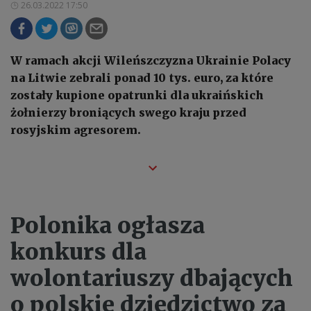
26.03.2022 17:50
W ramach akcji Wileńszczyzna Ukrainie Polacy
na Litwie zebrali ponad 10 tys. euro, za które
zostały kupione opatrunki dla ukraińskich
żołnierzy broniących swego kraju przed
rosyjskim agresorem.
Polonika ogłasza
konkurs dla
wolontariuszy dbających
o polskie dziedzictwo za