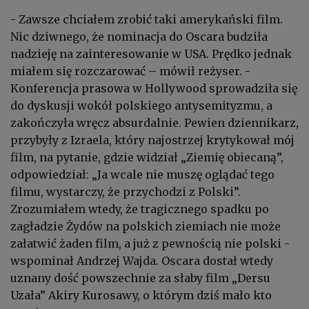
- Zawsze chciałem zrobić taki amerykański film.
Nic dziwnego, że nominacja do Oscara budziła
nadzieję na zainteresowanie w USA. Prędko jednak
miałem się rozczarować – mówił reżyser. -
Konferencja prasowa w Hollywood sprowadziła się
do dyskusji wokół polskiego antysemityzmu, a
zakończyła wręcz absurdalnie. Pewien dziennikarz,
przybyły z Izraela, który najostrzej krytykował mój
film, na pytanie, gdzie widział „Ziemię obiecaną”,
odpowiedział: „Ja wcale nie muszę oglądać tego
filmu, wystarczy, że przychodzi z Polski”.
Zrozumiałem wtedy, że tragicznego spadku po
zagładzie Żydów na polskich ziemiach nie może
załatwić żaden film, a już z pewnością nie polski -
wspominał Andrzej Wajda. Oscara dostał wtedy
uznany dość powszechnie za słaby film „Dersu
Uzała” Akiry Kurosawy, o którym dziś mało kto