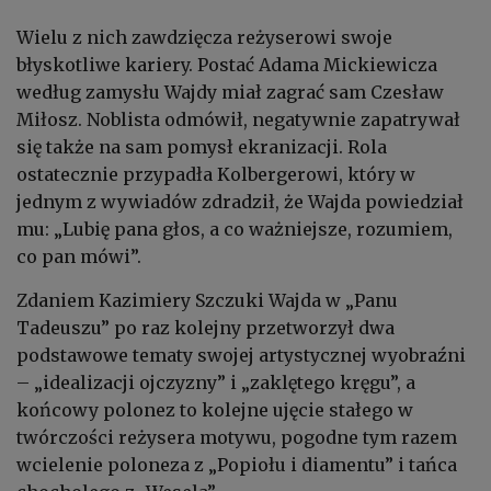
Wielu z nich zawdzięcza reżyserowi swoje
błyskotliwe kariery. Postać Adama Mickiewicza
według zamysłu Wajdy miał zagrać sam Czesław
Miłosz. Noblista odmówił, negatywnie zapatrywał
się także na sam pomysł ekranizacji. Rola
ostatecznie przypadła Kolbergerowi, który w
jednym z wywiadów zdradził, że Wajda powiedział
mu: „Lubię pana głos, a co ważniejsze, rozumiem,
co pan mówi”.
Zdaniem Kazimiery Szczuki Wajda w „Panu
Tadeuszu” po raz kolejny przetworzył dwa
podstawowe tematy swojej artystycznej wyobraźni
– „idealizacji ojczyzny” i „zaklętego kręgu”, a
końcowy polonez to kolejne ujęcie stałego w
twórczości reżysera motywu, pogodne tym razem
wcielenie poloneza z „Popiołu i diamentu” i tańca