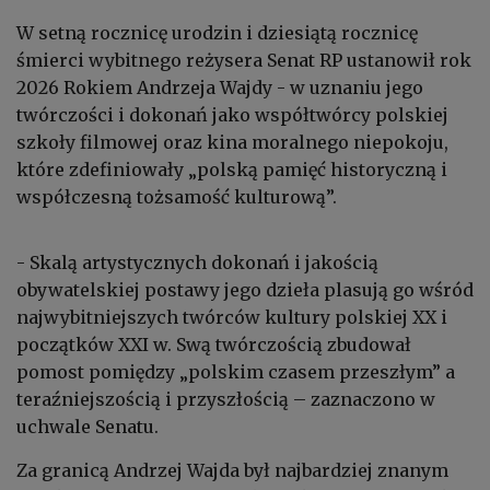
W setną rocznicę urodzin i dziesiątą rocznicę
śmierci wybitnego reżysera Senat RP ustanowił rok
2026 Rokiem Andrzeja Wajdy - w uznaniu jego
twórczości i dokonań jako współtwórcy polskiej
szkoły filmowej oraz kina moralnego niepokoju,
które zdefiniowały „polską pamięć historyczną i
współczesną tożsamość kulturową”.
- Skalą artystycznych dokonań i jakością
obywatelskiej postawy jego dzieła plasują go wśród
najwybitniejszych twórców kultury polskiej XX i
początków XXI w. Swą twórczością zbudował
pomost pomiędzy „polskim czasem przeszłym” a
teraźniejszością i przyszłością – zaznaczono w
uchwale Senatu.
Za granicą Andrzej Wajda był najbardziej znanym