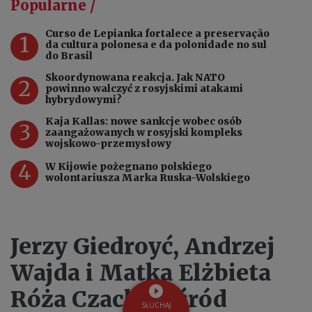
Popularne /
Curso de Lepianka fortalece a preservação
1
da cultura polonesa e da polonidade no sul
do Brasil
Skoordynowana reakcja. Jak NATO
2
powinno walczyć z rosyjskimi atakami
hybrydowymi?
Kaja Kallas: nowe sankcje wobec osób
3
zaangażowanych w rosyjski kompleks
wojskowo-przemysłowy
4
W Kijowie pożegnano polskiego
wolontariusza Marka Ruska-Wolskiego
Jerzy Giedroyć, Andrzej
Wajda i Matka Elżbieta
Róża Czacka wśród
SŁUCHAJ