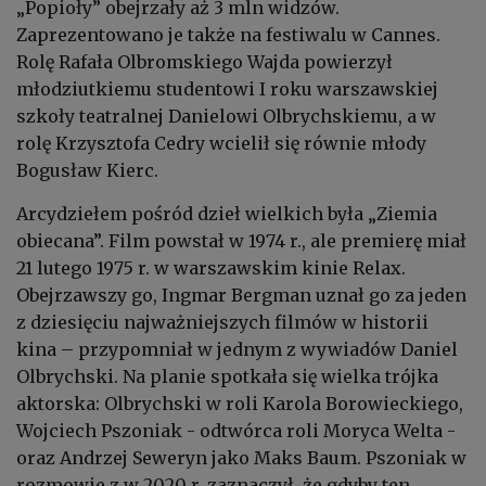
„Popioły” obejrzały aż 3 mln widzów.
Zaprezentowano je także na festiwalu w Cannes.
Rolę Rafała Olbromskiego Wajda powierzył
młodziutkiemu studentowi I roku warszawskiej
szkoły teatralnej Danielowi Olbrychskiemu, a w
rolę Krzysztofa Cedry wcielił się równie młody
Bogusław Kierc.
Arcydziełem pośród dzieł wielkich była „Ziemia
obiecana”. Film powstał w 1974 r., ale premierę miał
21 lutego 1975 r. w warszawskim kinie Relax.
Obejrzawszy go, Ingmar Bergman uznał go za jeden
z dziesięciu najważniejszych filmów w historii
kina – przypomniał w jednym z wywiadów Daniel
Olbrychski. Na planie spotkała się wielka trójka
aktorska: Olbrychski w roli Karola Borowieckiego,
Wojciech Pszoniak - odtwórca roli Moryca Welta -
oraz Andrzej Seweryn jako Maks Baum. Pszoniak w
rozmowie z w 2020 r. zaznaczył, że gdyby ten