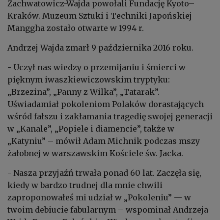
Zachwatowicz-Wajda powołali Fundację Kyoto–
Kraków. Muzeum Sztuki i Techniki Japońskiej
Manggha zostało otwarte w 1994 r.
Andrzej Wajda zmarł 9 października 2016 roku.
- Uczył nas wiedzy o przemijaniu i śmierci w
pięknym iwaszkiewiczowskim tryptyku:
„Brzezina”, „Panny z Wilka”, „Tatarak”.
Uświadamiał pokoleniom Polaków dorastających
wśród fałszu i zakłamania tragedię swojej generacji
w „Kanale”, „Popiele i diamencie”, także w
„Katyniu” – mówił Adam Michnik podczas mszy
żałobnej w warszawskim Kościele św. Jacka.
- Nasza przyjaźń trwała ponad 60 lat. Zaczęła się,
kiedy w bardzo trudnej dla mnie chwili
zaproponowałeś mi udział w „Pokoleniu” — w
twoim debiucie fabularnym – wspominał Andrzeja