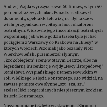
Andrzej Wajda wyreżyserował 60 filmów, w tym 40
pełnometrażowych fabuł. Ponadto realizował
dokumenty, spektakle telewizyjne. Był także w
wielu przypadkach wybitnym inscenizatorem
teatralnym. Widzowie jego inscenizacji teatralnych
wspominają, jak wiele godzin trzeba było jechać
pociągiem z Warszawy do Krakowa na „Biesy”, w
których Wojciech Pszoniak jako oszalały Piotr
Wierchowieński przemierzał słynnym
„krokobiegiem” scenę w Starym Teatrze, albo na
legendarną inscenizację Wajdy „Nocy listopadowej”
Stanisława Wyspiańskiego z Janem Nowickim w
roli Wielkiego Księcia Konstantego. Kto widział, na
zawsze pamięta owe słynne „szu, szu, szu” –
szelest liści rozgarnianych niespiesznym krokiem
księcia Konstantego.
Niezapomniane też było wystawienie „Zbrodni i