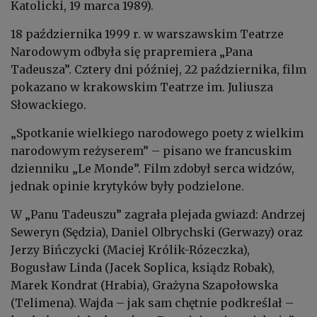
Katolicki, 19 marca 1989).
18 października 1999 r. w warszawskim Teatrze
Narodowym odbyła się prapremiera „Pana
Tadeusza”. Cztery dni później, 22 października, film
pokazano w krakowskim Teatrze im. Juliusza
Słowackiego.
„Spotkanie wielkiego narodowego poety z wielkim
narodowym reżyserem” – pisano we francuskim
dzienniku „Le Monde”. Film zdobył serca widzów,
jednak opinie krytyków były podzielone.
W „Panu Tadeuszu” zagrała plejada gwiazd: Andrzej
Seweryn (Sędzia), Daniel Olbrychski (Gerwazy) oraz
Jerzy Bińczycki (Maciej Królik-Rózeczka),
Bogusław Linda (Jacek Soplica, ksiądz Robak),
Marek Kondrat (Hrabia), Grażyna Szapołowska
(Telimena). Wajda – jak sam chętnie podkreślał –