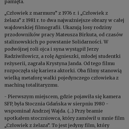
pamięta.
„Człowiek z marmuru” z 1976 r. i „Człowiek z
żelaza” z 1981 r. to dwa najważniejsze obrazy w całej
wajdowskiej filmografii. Ukazują losy rodziny
przodowników pracy Mateusza Birkuta, od czasów
stalinowskich po powstanie Solidarności. W
podwójnej roli ojca i syna wystąpił Jerzy
Radziwiłowicz, a rolę Agnieszki, młodej studentki
reżyserii, zagrała Krystyna Janda. Od tego filmu
rozpoczęła się kariera aktorki. Oba filmy stanowią
wielką metaforę walki pojedynczego człowieka z
machiną totalitaryzmu.
- Pierwszym miejscem, gdzie pojawiła się kamera
SFP, była Stocznia Gdańska w sierpniu 1980 -
wspominał Andrzej Wajda. (…) Przy bramie
spotkałem stoczniowca, który zamówił u mnie film
„Człowiek z żelaza”. To jest jedyny film, który