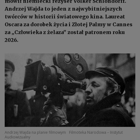
mówił niemiecki reżyser Volker Schlöndorff.
Andrzej Wajda to jeden z najwybitniejszych
twórców w historii światowego kina. Laureat
Oscara za dorobek życia i Złotej Palmy w Cannes
za „Człowieka z żelaza” został patronem roku
2026.
Andrzej Wajda na planie filmowym
Filmoteka Narodowa – Instytut
Audiowizualny