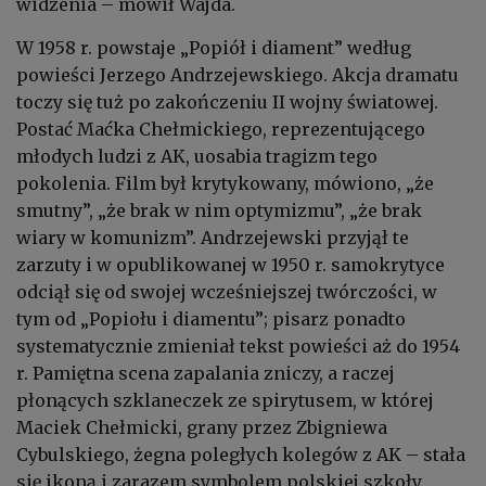
widzenia – mówił Wajda.
W 1958 r. powstaje „Popiół i diament” według
powieści Jerzego Andrzejewskiego. Akcja dramatu
toczy się tuż po zakończeniu II wojny światowej.
Postać Maćka Chełmickiego, reprezentującego
młodych ludzi z AK, uosabia tragizm tego
pokolenia. Film był krytykowany, mówiono, „że
smutny”, „że brak w nim optymizmu”, „że brak
wiary w komunizm”. Andrzejewski przyjął te
zarzuty i w opublikowanej w 1950 r. samokrytyce
odciął się od swojej wcześniejszej twórczości, w
tym od „Popiołu i diamentu”; pisarz ponadto
systematycznie zmieniał tekst powieści aż do 1954
r. Pamiętna scena zapalania zniczy, a raczej
płonących szklaneczek ze spirytusem, w której
Maciek Chełmicki, grany przez Zbigniewa
Cybulskiego, żegna poległych kolegów z AK – stała
się ikoną i zarazem symbolem polskiej szkoły