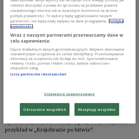
zaakceptować swoje wybory lub zarządzać nimi, klikając poniżej, jak
rozłupującego zastane stereotypy i schematy. (…)
również skorzystać z prawa do sprzeciwu na podstawie prawnie
Kult „bohaterszczyzny” był dla niego nie do
uzasadnionego interesu lub w dowolnym momencie na stronie
przyjęcia, bo bohaterstwo musi mieć też sens.
polityki prywatności. Te wybory będą sygnalizowane naszym
partnerom i nie będą miały wpływu na dane przeglądania.
Polityka
Bohaterstwo bezsensowne zamienia się w klęskę
prywatności
obciążającą kolejne pokolenia – zauważał na
Wraz z naszymi partnerami przetwarzamy dane w
łamach „Więzi” ks. Andrzej Luter.
celu zapewnienia:
Użycie dokładnych danych geolokalizacyjnych. Aktywne skanowanie
Andrzej Wajda był malarzem, który został
charakterystyki urządzenia do celów identyfikacji. Przechowywanie
informacji na urządzeniu lub dostęp do nich. Spersonalizowane
reżyserem; tworzył duże filmy, jak „Człowiek z
reklamy i treści, pomiar reklam i treści, badnie odbiorców i
marmuru” lub „Ziemia obiecaną”, ale też utwory
ulepszanie usług.
Lista partnerów (dostawców)
bardziej kameralne, najczęściej inspirowane
literaturą: „Brzezina”, „Smuga cienia” lub „Panny z
Wilka”. Wyraźnie wzorował się w nich na wielkich
Ustawienia zaawansowane
malarzach, takich jak Jacek Malczewski, Andrzej
Wróblewski, na całej tradycji XX-wiecznego
Odrzucenie wszystkich
Akceptuję wszystkie
malarstwa polskiego oraz, do pewnego stopnia z
dystansem, na Janie Matejce, przywoływanym na
przykład w „Krajobrazie po bitwie”.