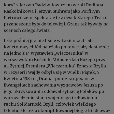
kary” z Jerzym Radziwiłowiczem w roli Rodiona
Raskolnikowa i Jerzym Stuhrem jako Porfirym
Pietrowiczem. Spektakle te z desek Starego Teatru
przenoszone były do telewizji. Grane też bywały na
scenach całego świata.
Lata później już nie liście w Łazienkach, ale
kwietniowy chłód należało pokonać, aby dostać się
na jedno z 14 wystawień „Wieczernika” w
warszawskim Kościele Miłosierdzia Bożego przy
ul. Żytniej. Premiera „Wieczernika” Ernesta Brylla
w reżyserii Wajdy odbyła się w Wielki Piątek, 5
kwietnia 1985 r. „Dramat poprzez opisane w
Ewangeliach zachowania wyznawców Jezusa po
jego ukrzyżowaniu oddawał sytuację Polaków po
wprowadzeniu stanu wojennego i zdławieniu
ruchu Solidarność. Bryll, człowiek wielkiego
talentu, ale też o skomplikowanej biografii ideowo-