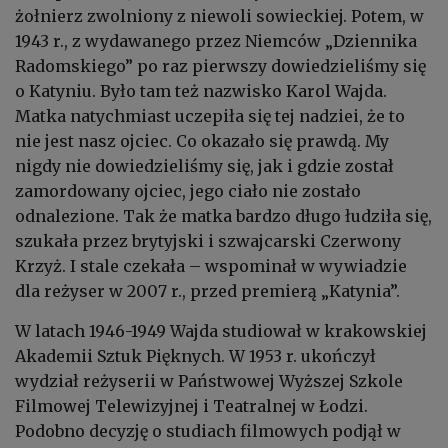
żołnierz zwolniony z niewoli sowieckiej. Potem, w
1943 r., z wydawanego przez Niemców „Dziennika
Radomskiego” po raz pierwszy dowiedzieliśmy się
o Katyniu. Było tam też nazwisko Karol Wajda.
Matka natychmiast uczepiła się tej nadziei, że to
nie jest nasz ojciec. Co okazało się prawdą. My
nigdy nie dowiedzieliśmy się, jak i gdzie został
zamordowany ojciec, jego ciało nie zostało
odnalezione. Tak że matka bardzo długo łudziła się,
szukała przez brytyjski i szwajcarski Czerwony
Krzyż. I stale czekała – wspominał w wywiadzie
dla reżyser w 2007 r., przed premierą „Katynia”.
W latach 1946-1949 Wajda studiował w krakowskiej
Akademii Sztuk Pięknych. W 1953 r. ukończył
wydział reżyserii w Państwowej Wyższej Szkole
Filmowej Telewizyjnej i Teatralnej w Łodzi.
Podobno decyzję o studiach filmowych podjął w