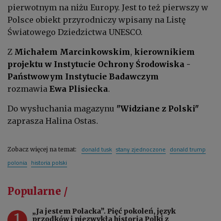
pierwotnym na niżu Europy. Jest to też pierwszy w
Polsce obiekt przyrodniczy wpisany na Listę
Światowego Dziedzictwa UNESCO.
Z
Michałem Marcinkowskim
,
kierownikiem
projektu w Instytucie Ochrony Środowiska -
Państwowym Instytucie Badawczym
rozmawia
Ewa Plisiecka
.
Do wysłuchania magazynu
"Widziane z Polski"
zaprasza Halina Ostas.
donald tusk
stany zjednoczone
donald trump
Zobacz więcej na temat:
polonia
historia polski
Popularne /
„Ja jestem Polacka”. Pięć pokoleń, język
1
przodków i niezwykła historia Polki z