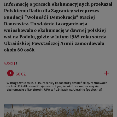
Informację o pracach ekshumacyjnych przekazał
Polskiemu Radiu dla Zagranicy wiceprezes
Fundacji "Wolność i Demokracja" Maciej
Dancewicz. To właśnie ta organizacja
wnioskowała o ekshumację w dawnej polskiej
wsi na Podolu, gdzie w lutym 1945 roku sotnia
Ukraińskiej Powstańczej Armii zamordowała
około 80 osób.
1
AUDIO


60'02
W magazynie m.in. o 15. rocznicy katastrofy smoleńskiej, rozmowach
na linii USA-Ukraina-Rosja oraz o tym, że wkrótce rozpoczną się
ekshumacje ofiar zbrodni UPA w Puźnikach na Ukrainie [posłuchaj]