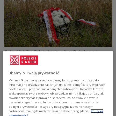
W latach 1943-45 na Wołyniu, Podolu i w Galicji Wschodniej z rąk
Ukraińców zginęło około 100 tysięcy Polaków
Igor
Smirnow/KPRP/Twitter/@PrezydentPL
W magazynie
"Widziane z Polski"
przypominamy
Dbamy o Twoją prywatność
o 15. rocznicy katastrofy prezydenckiego samolotu
My i nasi
5
partnerzy przechowujemy lub uzyskujemy dostęp do
w Smoleńsku. Zginęło 96 pasażerów oraz członków
informacji na urządzeniu, takich jak unikalne identyfikatory w plikach
załogi w tym prezydent Lech Kaczyński z
cookie w celu przetwarzania danych osobowych. Użytkownik może
zaakceptować swoje wybory lub zarządzać nimi, klikając poniżej, jak
małżonką oraz między innymi posłowie,
również skorzystać z prawa do sprzeciwu na podstawie prawnie
senatorowie, dowódcy sił zbrojnych, duchowni i
uzasadnionego interesu lub w dowolnym momencie na stronie
polityki prywatności. Te wybory będą sygnalizowane naszym
urzędnicy państwowi. Uroczystości
partnerom i nie będą miały wpływu na dane przeglądania.
Polityka
upamiętniające, z udziałem najważniejszych osób
prywatności