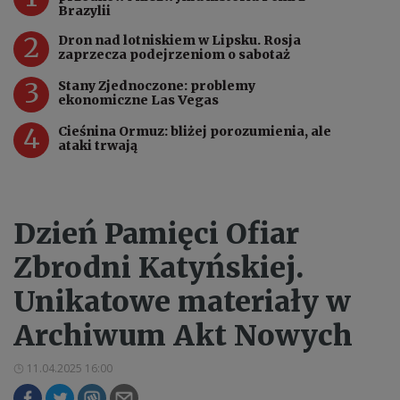
Brazylii
2
Dron nad lotniskiem w Lipsku. Rosja
zaprzecza podejrzeniom o sabotaż
3
Stany Zjednoczone: problemy
ekonomiczne Las Vegas
4
Cieśnina Ormuz: bliżej porozumienia, ale
ataki trwają
Dzień Pamięci Ofiar
Zbrodni Katyńskiej.
Unikatowe materiały w
Archiwum Akt Nowych
11.04.2025 16:00