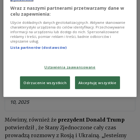
w państwie odbyły się w Warszawie i w Krakowie.
Wraz z naszymi partnerami przetwarzamy dane w
celu zapewnienia:
Użycie dokładnych danych geolokalizacyjnych. Aktywne skanowanie
charakterystyki urządzenia do celów identyfikacji. Przechowywanie
Dziś mija 15 lat od tragicznej katastrofy w
informacji na urządzeniu lub dostęp do nich. Spersonalizowane
reklamy i treści, pomiar reklam i treści, badnie odbiorców i
Smoleńsku, w której życie straciło 96 osób, w
ulepszanie usług.
tym Prezydent Lech Kaczyński, Pierwsza
Lista partnerów (dostawców)
Dama Maria Kaczyńska oraz wybitni
przedstawiciele polskiego życia publicznego.
Ustawienia zaawansowane
Rano złożyliśmy wieniec pod pomnikiem
ofiar na Cmentarzu Wojskowym na…
Odrzucenie wszystkich
Akceptuję wszystkie
pic.twitter.com/mhvGGMX1cR
— US Embassy Warsaw (@USEmbassyWarsaw)
April
10, 2025
Mówimy, również że
prezydent Donald Trump
potwierdził , że Stany Zjednoczone cały czas
prowadzą rozmowy z Rosją i Ukrainą. „Jesteśmy