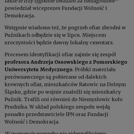
także te trzy tygodnie uważam za niezagrożone
-
powiedział wiceprezes Fundacji Wolność i
Demokracja.
Wstępnie wiadomo też, że pogrzeb ofiar zbrodni w
Puźnikach odbędzie się w lipcu. Miejscem
uroczystości będzie dawny lokalny cmentarz.
Procesem identyfikacji ofiar zajmie się zespół
profesora Andrzeja Ossowskiego z Pomorskiego
Uniwersytetu Medycznego
. Próbki materiału
porównawczego są pobierane od dalekich
krewnych ofiar, mieszkańców Ratowic na Dolnym
Śląsku, gdzie po wojnie znaleźli się mieszkańcy
Puźnik. Trafili oni również do Niemysłowic koło
Prudnika. W skład polskiego zespołu wejdą
ponadto przedstawiciele IPN oraz Fundacji
Wolność i Demokracja.
W momencie pogrzebu nie zidentyfikujemy