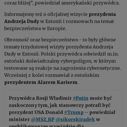
coraz bliżej”, powiedział amerykański przywódca.
Informujemy też o oficjalnej wizycie
prezydenta
Andrzeja Dudy
w Estonii i rozmowach na temat
bezpieczeństwa w Europie.
Obronność oraz bezpieczeństwo - to były główne
tematy trzydniowej wizyty prezydenta Andrzeja
Dudy w Estonii. Polski przywódca odwiedził m.in.
estoński doświadczalny cyberpoligon, w którym
testowane są reakcje na zagrożenia cybernetyczne.
Wcześniej z kolei rozmawiał z estońskim
prezydentem Alarem Karisem
.
Przywódca Rosji Władimir
#Putin
może być
zaskoczony tym, jak stanowczy potrafi być
prezydent USA Donald
#Trump
– powiedział
minister
@MSZ_RP
@sikorskiradek
w
opublikowanym wywiadzie dla