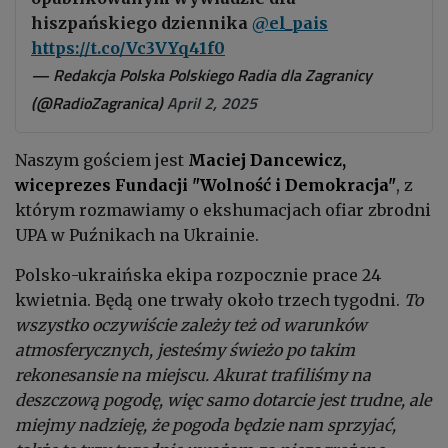
hiszpańskiego dziennika
@el_pais
https://t.co/Vc3VYq41f0
— Redakcja Polska Polskiego Radia dla Zagranicy
(@RadioZagranica)
April 2, 2025
Naszym gościem jest
Maciej Dancewicz,
wiceprezes Fundacji "Wolność i Demokracja"
, z
którym rozmawiamy o ekshumacjach ofiar zbrodni
UPA w Puźnikach na Ukrainie.
Polsko-ukraińska ekipa rozpocznie prace 24
kwietnia. Będą one trwały około trzech tygodni.
To
wszystko oczywiście zależy też od warunków
atmosferycznych, jesteśmy świeżo po takim
rekonesansie na miejscu. Akurat trafiliśmy na
deszczową pogodę, więc samo dotarcie jest trudne, ale
miejmy nadzieję, że pogoda będzie nam sprzyjać,