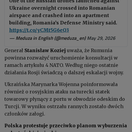
One of the Russian drones launched against
Ukraine overnight crossed into Romanian
airspace and crashed into an apartment
building, Romania’s Defense Ministry said.
https://t.co/yCMt5G6eQ3
— Meduza in English (@meduza_en)
May 29, 2026
Generał
Stanisław Koziej
uważa, że Rumunia
powinna rozważyć uruchomienie konsultacji w
ramach artykułu 4 NATO. Według niego ostatnie
działania Rosji świadczą o dalszej eskalacji wojny.
Ukraińska Marynarka Wojenna poinformowała
również o rosyjskim ataku na turecki statek
towarowy płynący z portu w obwodzie odeskim do
Turcji. W wyniku ostrzału rannych zostało dwóch
członków załogi.
Polska protestuje przeciwko planom wyburzenia