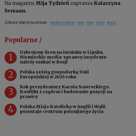
Na magazyn
Mija Tydzień
zaprasza
Katarzyna
Semaan
.
wielka brytania
nato
msz
izrael
drony
Zobacz więcej na temat:
Popularne /
Uzbrojony dron na lotnisku w Lipsku.
1
Niemieckie media: sprawcy incydentu
należy szukać w Rosji
2
Polska szóstą gospodarką Unii
Europejskiej w 2025 roku
Rok prezydentury Karola Nawrockiego.
3
Konflikt z rządem i budowanie pozycji na
prawicy
4
Polska Misja Katolicka w Anglii i Walii
pozostaje centrum polonijnego życia