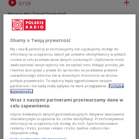


07'29
Magazyn Mija Tydzień [posłuchaj]
Dbamy o Twoją prywatność
My i nasi
5
partnerzy przechowujemy lub uzyskujemy dostęp do
informacji na urządzeniu, takich jak unikalne identyfikatory w plikach
cookie w celu przetwarzania danych osobowych. Użytkownik może
zaakceptować swoje wybory lub zarządzać nimi, klikając poniżej, jak
również skorzystać z prawa do sprzeciwu na podstawie prawnie
uzasadnionego interesu lub w dowolnym momencie na stronie
polityki prywatności. Te wybory będą sygnalizowane naszym
partnerom i nie będą miały wpływu na dane przeglądania.
Polityka
prywatności
Wraz z naszymi partnerami przetwarzamy dane w
celu zapewnienia:
Donald Tusk i Keir Starmer
Kancelaria Premiera
Użycie dokładnych danych geolokalizacyjnych. Aktywne skanowanie
charakterystyki urządzenia do celów identyfikacji. Przechowywanie
Traktat Polski i Wielkiej Brytanii ma wzmocnić
informacji na urządzeniu lub dostęp do nich. Spersonalizowane
bezpieczeństwo Europy
reklamy i treści, pomiar reklam i treści, badnie odbiorców i
ulepszanie usług.
Lista partnerów (dostawców)