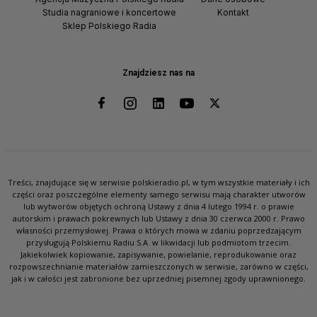
Studia nagraniowe i koncertowe
Kontakt
Sklep Polskiego Radia
Znajdziesz nas na
Treści, znajdujące się w serwisie polskieradio.pl, w tym wszystkie materiały i ich
części oraz poszczególne elementy samego serwisu mają charakter utworów
lub wytworów objętych ochroną Ustawy z dnia 4 lutego 1994 r. o prawie
autorskim i prawach pokrewnych lub Ustawy z dnia 30 czerwca 2000 r. Prawo
własności przemysłowej. Prawa o których mowa w zdaniu poprzedzającym
przysługują Polskiemu Radiu S.A. w likwidacji lub podmiotom trzecim.
Jakiekolwiek kopiowanie, zapisywanie, powielanie, reprodukowanie oraz
rozpowszechnianie materiałów zamieszczonych w serwisie, zarówno w części,
jak i w całości jest zabronione bez uprzedniej pisemnej zgody uprawnionego.