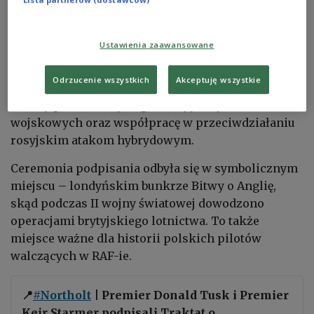
Premierzy Polski i Wielkiej Brytanii,
Donald Tusk
i
Keir Starmer
, podpisali w Londynie traktat o
Ustawienia zaawansowane
partnerstwie w dziedzinie bezpieczeństwa i
obronności. Porozumienie przewiduje między
Odrzucenie wszystkich
Akceptuję wszystkie
innymi wspólne prace nad nowym systemem
obrony powietrznej, organizację dużych ćwiczeń
wojskowych oraz współpracę w przeciwdziałaniu
rosyjskim atakom hybrydowym.
Ceremonia podpisania odbyła się w symbolicznym
miejscu – londyńskim bunkrze Bitwy o Anglię,
skąd podczas II wojny światowej dowodzono
operacjami brytyjskiego lotnictwa. To także
miejsce ważne dla historii polskich pilotów
walczących w RAF-ie.
📍
#Northolt
| Premier Donald Tusk i Premier
Keir Starmer podpisali Traktat o