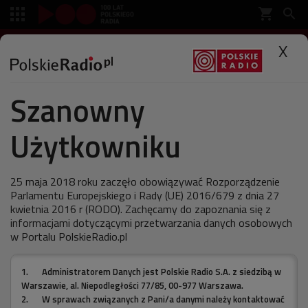
shopping_cart


SŁUCHAJ
X

Szanowny
Polskie Radio
Muzyka
Antena
Użytkowniku
Portishead: Nie lubimy
Coldplay
25 maja 2018 roku zaczęło obowiązywać Rozporządzenie
Parlamentu Europejskiego i Rady (UE) 2016/679 z dnia 27
kwietnia 2016 r (RODO). Zachęcamy do zapoznania się z
informacjami dotyczącymi przetwarzania danych osobowych
w Portalu PolskieRadio.pl
ostatnia aktualizacja:
07.07.2011 13:54
1.
Administratorem Danych jest Polskie Radio S.A. z siedzibą w
Warszawie, al. Niepodległości 77/85, 00-977 Warszawa.
2.
W sprawach związanych z Pani/a danymi należy kontaktować
Przed występem na Malcie legendy trip hopu