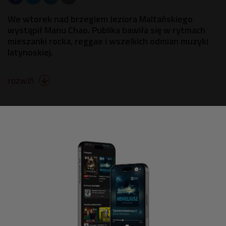
We wtorek nad brzegiem Jeziora Maltańskiego
wystąpił Manu Chao. Publika bawiła się w rytmach
mieszanki rocka, reggae i wszelkich odmian muzyki
latynoskiej.
rozwiń
