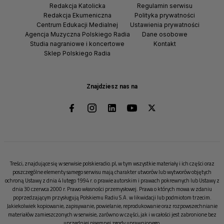
Redakcja Katolicka
Regulamin serwisu
Redakcja Ekumeniczna
Polityka prywatności
Centrum Edukacji Medialnej
Ustawienia prywatności
Agencja Muzyczna Polskiego Radia
Dane osobowe
Studia nagraniowe i koncertowe
Kontakt
Sklep Polskiego Radia
Znajdziesz nas na
Treści, znajdujące się w serwisie polskieradio.pl, w tym wszystkie materiały i ich części oraz
poszczególne elementy samego serwisu mają charakter utworów lub wytworów objętych
ochroną Ustawy z dnia 4 lutego 1994 r. o prawie autorskim i prawach pokrewnych lub Ustawy z
dnia 30 czerwca 2000 r. Prawo własności przemysłowej. Prawa o których mowa w zdaniu
poprzedzającym przysługują Polskiemu Radiu S.A. w likwidacji lub podmiotom trzecim.
Jakiekolwiek kopiowanie, zapisywanie, powielanie, reprodukowanie oraz rozpowszechnianie
materiałów zamieszczonych w serwisie, zarówno w części, jak i w całości jest zabronione bez
uprzedniej pisemnej zgody uprawnionego.