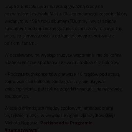
Grupa z Bristolu była muzyczną gwiazdą środy na
poznańskim festiwalu Malta. Dla legendarnego zespołu, który
wydanym w 1994 roku albumem "Dummy" wylał solidny
fundament pod muzyczny gatunek ochrzczony mianem trip
hopu, to pierwsza okazja do koncertowego spotkania z
polskimi fanami.
W oczekiwaniu na występ muzycy wspominali nie do końca
udane sceniczne spotkania ze swoimi rodakami z Coldplay.
- Podczas tych koncertów pierwsze 10 rzędów pod sceną
zajmowali fani Coldplay. Kiedy graliśmy, nie ukrywali
zniecierpliwienia, patrzyli na zegarki i wyglądali na naprawdę
znudzonych.
Więcej o animozjach między czołowymi ambasadorami
brytyjskiej muzyki w wywiadzie Agnieszki Szydłowskiej i
Michała Nogasia "
Portishead w Programie
Alternatywnym
".