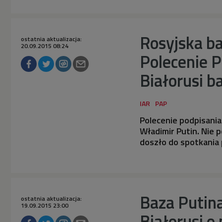
Rosyjska ba
ostatnia aktualizacja:
20.09.2015 08:24
Polecenie P
Białorusi 
Polecenie podpisani
Władimir Putin. Nie p
doszło do spotkania 
Baza Putina
ostatnia aktualizacja:
19.09.2015 23:00
Białorusi o