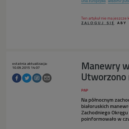
unia europejska
władimir puti
Ten artykuł nie ma jeszcze
ZALOGUJ SIĘ
ABY
Manewry woj
ostatnia aktualizacja:
10.09.2015 14:07
Utworzono 
Na północnym zachodz
białoruskich manew
Zachodniego Okręgu W
poinformowało w czw