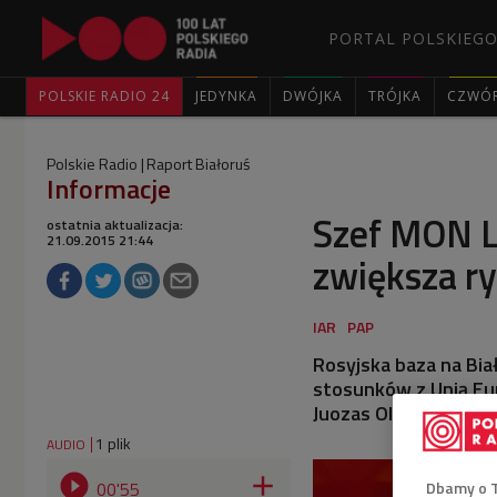
PORTAL POLSKIEGO
POLSKIE RADIO 24
JEDYNKA
DWÓJKA
TRÓJKA
CZWÓ
Polskie Radio
Raport Białoruś
Informacje
Szef MON Li
ostatnia aktualizacja:
21.09.2015 21:44
zwiększa ry
Rosyjska baza na Bia
stosunków z Unią Eur
Juozas Olekas, cytow
1 plik
AUDIO


Dbamy o 
00'55