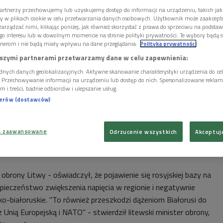
artnerzy przechowujemy lub uzyskujemy dostęp do informacji na urządzeniu, takich jak
ory w plikach cookie w celu przetwarzania danych osobowych. Użytkownik może zaakcep
arządzać nimi, klikając poniżej, jak również skorzystać z prawa do sprzeciwu na podsta
go interesu lub w dowolnym momencie na stronie polityki prywatności. Te wybory będą 
nerom i nie będą miały wpływu na dane przeglądania.
Polityka prywatności
szymi partnerami przetwarzamy dane w celu zapewnienia:
dnych danych geolokalizacyjnych. Aktywne skanowanie charakterystyki urządzenia do ce
i. Przechowywanie informacji na urządzeniu lub dostęp do nich. Spersonalizowane reklamy 
m i treści, badnie odbiorców i ulepszanie usług.
nerów (dostawców)
a zaawansowane
Odrzucenie wszystkich
Akceptuj
 obrony Litwy - oświadczył, że pojawienie się rosyjskiej bazy na
zpieczeństwo zwiększenia napięcia w regionie i negatywnie
sko-białoruskie. "To również przeszkodzi dążeniom Białorusi do
 Unią Europejską i NATO" - stwierdził litewski minister obrony,