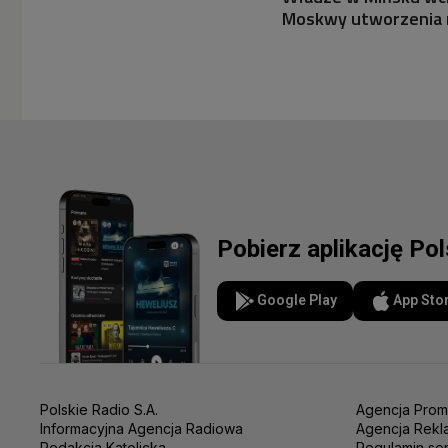
Moskwy utworzenia na
Pobierz aplikację Po
Google Play
App Sto
Polskie Radio S.A.
Agencja Prom
Informacyjna Agencja Radiowa
Agencja Rekl
Redakcja Katolicka
Regulamin se