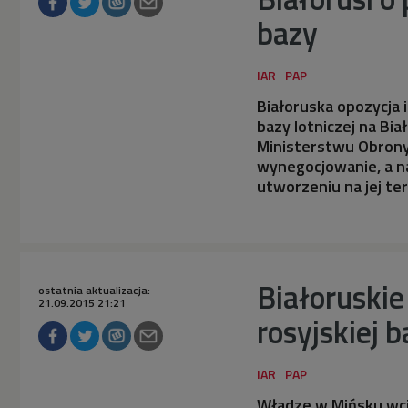
bazy
Białoruska opozycja i
bazy lotniczej na Bia
Ministerstwu Obrony
wynegocjowanie, a na
utworzeniu na jej ter
Białoruskie
ostatnia aktualizacja:
21.09.2015 21:21
rosyjskiej 
Władze w Mińsku wci