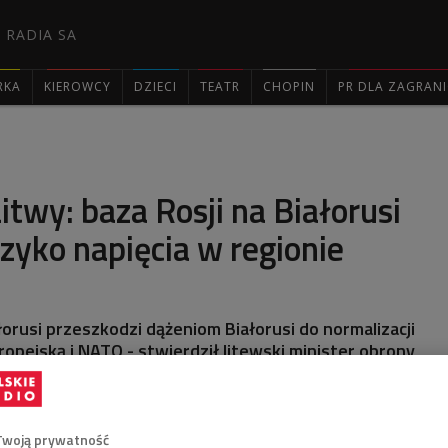
 RADIA SA
RKA
KIEROWCY
DZIECI
TEATR
CHOPIN
PR DLA ZAGRAN

twy: baza Rosji na Białorusi
zyko napięcia w regionie
łorusi przeszkodzi dążeniom Białorusi do normalizacji
opejską i NATO - stwierdził litewski minister obrony
any przez białoruskie media.
Twoją prywatność