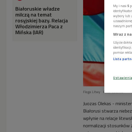
My i nasi
5
p
Białoruskie władze
identyfikat
milczą na temat
wybory lub z
rosyjskiej bazy. Relacja
uzasadnione
Włodzimierza Paca z
naszym part
Mińska (IAR)
Wraz z na
Użycie dokła
identyfikacj
pomiar rekla
Lista part
Ustawieni
Flaga Litwy
Foto: coe.int
Juozas Olekas - minister
Białorusi stwarza niebe
wpłynie na relacje litew
normalizacji stosunków z