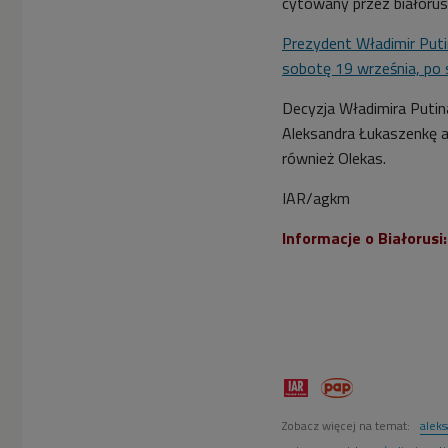
cytowany przez białorus
Prezydent Władimir Puti
sobotę 19 września, po 
Decyzja Władimira Putin
Aleksandra Łukaszenkę a
również Olekas.
IAR/agkm
Informacje o Białorusi
Zobacz więcej na temat:
alek