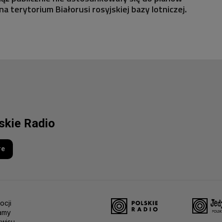
 terytorium Białorusi rosyjskiej bazy lotniczej.
lskie Radio
re
ocji
amy
rwisu