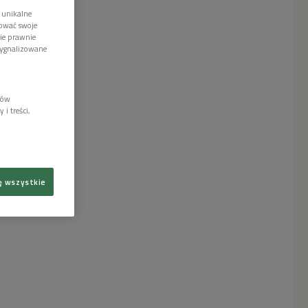
 unikalne
tować swoje
wie prawnie
sygnalizowane
lów
i treści,
ę wszystkie