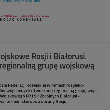
n
wojsko
wybory na białorusi
 komentarzy, możesz być pierwszy!
 DODAĆ KOMENTARZ
skowe Rosji i Białorusi.
regionalną grupę wojskową
ie Federacji Rosyjskiej w ramach rosyjsko-
rów wojskowych utworzono regionalną grupę wojsk
ojskowego FR i Sił Zbrojnych Białorusi -
artek ministerstwo obrony Rosji.