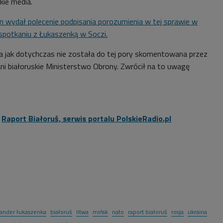
kie media.
n wydał polecenie podpisania porozumienia w tej sprawie w
spotkaniu z Łukaszenką w Soczi.
a jak dotychczas nie została do tej pory skomentowana przez
ni białoruskie Ministerstwo Obrony. Zwrócił na to uwagę
:
Raport Białoruś, serwis portalu PolskieRadio.pl
sander łukaszenka
białoruś
litwa
mińsk
nato
raport białoruś
rosja
ukraina