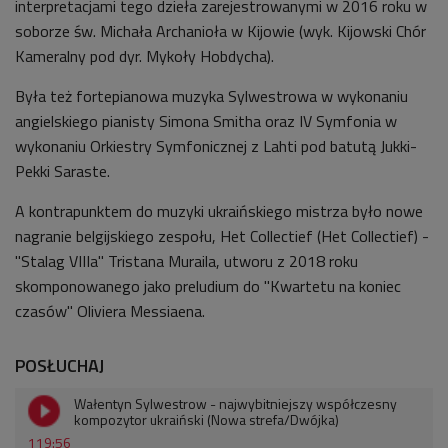
interpretacjami tego dzieła zarejestrowanymi w 2016 roku w
soborze św. Michała Archanioła w Kijowie (wyk. Kijowski Chór
Kameralny pod dyr. Mykoły Hobdycha).
Była też fortepianowa muzyka Sylwestrowa w wykonaniu
angielskiego pianisty Simona Smitha oraz IV Symfonia w
wykonaniu Orkiestry Symfonicznej z Lahti pod batutą Jukki-
Pekki Saraste.
A kontrapunktem do muzyki ukraińskiego mistrza było nowe
nagranie belgijskiego zespołu, Het Collectief (Het Collectief) -
"Stalag VIIIa" Tristana Muraila, utworu z 2018 roku
skomponowanego jako preludium do "Kwartetu na koniec
czasów" Oliviera Messiaena.
POSŁUCHAJ
Wałentyn Sylwestrow - najwybitniejszy współczesny
kompozytor ukraiński (Nowa strefa/Dwójka)
119:56