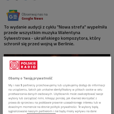
Obserwuj nas na
Google News
To wydanie audycji z cyklu "Nowa strefa" wypełniła
przede wszystkim muzyka Wałentyna
Sylwestrowa - ukraińskiego kompozytora, który
schronił się przed wojną w Berlinie.
Dbamy o Twoją prywatność
My i nasi
5
partnerzy przechowujemy lub uzyskujemy dostęp do informacji
na urządzeniu, takich jak unikalne identyfikatory w plikach cookie w celu
przetwarzania danych osobowych. Użytkownik może zaakceptować swoje
wybory lub zarządzać nimi, klikając poniżej, jak również skorzystać z
prawa do sprzeciwu na podstawie prawnie uzasadnionego interesu lub w
dowolnym momencie na stronie polityki prywatności. Te wybory będą
sygnalizowane naszym partnerom i nie będą miały wpływu na dane