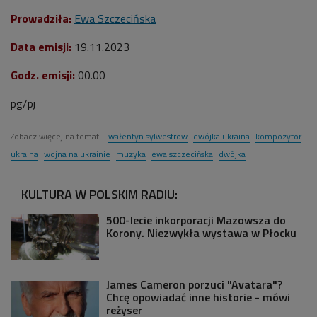
Prowadziła:
Ewa Szczecińska
Data emisji:
19
.11.2023
Godz. emisji:
00.00
pg/pj
Zobacz więcej na temat:
wałentyn sylwestrow
dwójka ukraina
kompozytor
ukraina
wojna na ukrainie
muzyka
ewa szczecińska
dwójka
KULTURA W POLSKIM RADIU:
500-lecie inkorporacji Mazowsza do
Korony. Niezwykła wystawa w Płocku
James Cameron porzuci "Avatara"?
Chcę opowiadać inne historie - mówi
reżyser