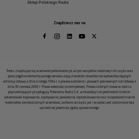
Sklep Polskiego Radia
Znajdziesz nas na
Treści, znajdujące się w serwisie polskieradio.pl, w tym wszystkie materiały i ich części oraz
poszczególne elementy samego serwisu mają charakter utworów lub wytworów objętych
ochroną Ustawy z dnia 4 lutego 1994 r. o prawie autorskim i prawach pokrewnych lub Ustawy z
dnia 30 czerwca 2000 r. Prawo własności przemysłowej. Prawa o których mowa w zdaniu
poprzedzającym przysługują Polskiemu Radiu S.A. w likwidacji lub podmiotom trzecim.
Jakiekolwiek kopiowanie, zapisywanie, powielanie, reprodukowanie oraz rozpowszechnianie
materiałów zamieszczonych w serwisie, zarówno w części, jak i w całości jest zabronione bez
uprzedniej pisemnej zgody uprawnionego.