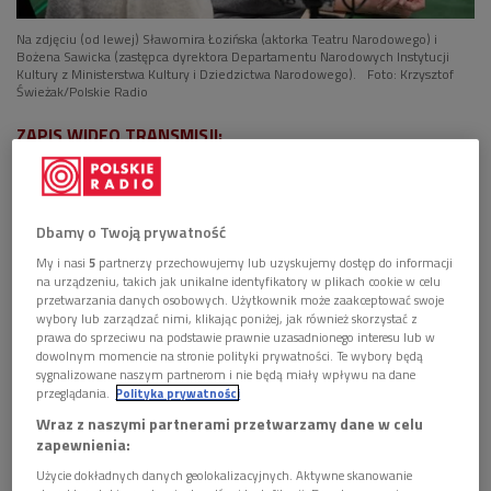
Na zdjęciu (od lewej) Sławomira Łozińska (aktorka Teatru Narodowego) i
Bożena Sawicka (zastępca dyrektora Departamentu Narodowych Instytucji
Kultury z Ministerstwa Kultury i Dziedzictwa Narodowego).
Foto: Krzysztof
Świeżak/Polskie Radio
ZAPIS WIDEO TRANSMISJI:
Dbamy o Twoją prywatność
My i nasi
5
partnerzy przechowujemy lub uzyskujemy dostęp do informacji
na urządzeniu, takich jak unikalne identyfikatory w plikach cookie w celu
przetwarzania danych osobowych. Użytkownik może zaakceptować swoje
wybory lub zarządzać nimi, klikając poniżej, jak również skorzystać z
prawa do sprzeciwu na podstawie prawnie uzasadnionego interesu lub w
dowolnym momencie na stronie polityki prywatności. Te wybory będą
sygnalizowane naszym partnerom i nie będą miały wpływu na dane
przeglądania.
Polityka prywatności
Wraz z naszymi partnerami przetwarzamy dane w celu
zapewnienia:
Użycie dokładnych danych geolokalizacyjnych. Aktywne skanowanie