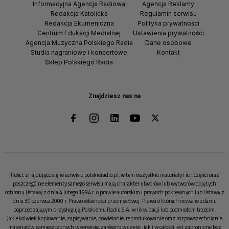
Informacyjna Agencja Radiowa
Agencja Reklamy
Redakcja Katolicka
Regulamin serwisu
Redakcja Ekumeniczna
Polityka prywatności
Centrum Edukacji Medialnej
Ustawienia prywatności
Agencja Muzyczna Polskiego Radia
Dane osobowe
Studia nagraniowe i koncertowe
Kontakt
Sklep Polskiego Radia
Znajdziesz nas na
Treści, znajdujące się w serwisie polskieradio.pl, w tym wszystkie materiały i ich części oraz
poszczególne elementy samego serwisu mają charakter utworów lub wytworów objętych
ochroną Ustawy z dnia 4 lutego 1994 r. o prawie autorskim i prawach pokrewnych lub Ustawy z
dnia 30 czerwca 2000 r. Prawo własności przemysłowej. Prawa o których mowa w zdaniu
poprzedzającym przysługują Polskiemu Radiu S.A. w likwidacji lub podmiotom trzecim.
Jakiekolwiek kopiowanie, zapisywanie, powielanie, reprodukowanie oraz rozpowszechnianie
materiałów zamieszczonych w serwisie, zarówno w części, jak i w całości jest zabronione bez