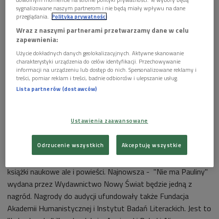
sygnalizowane naszym partnerom i nie będą miały wpływu na dane
najświetniejszym kronikarzem, zarówno w publicystyce, jak i
przeglądania.
Polityka prywatności
beletrystyce. W "Lalce" odnajdujemy wiele wspaniałych
Wraz z naszymi partnerami przetwarzamy dane w celu
opisów dawnej Warszawy, ale również w nowelach są "wątki
zapewnienia:
warszawskie".
Użycie dokładnych danych geolokalizacyjnych. Aktywne skanowanie
charakterystyki urządzenia do celów identyfikacji. Przechowywanie
Pytania konkursowe dotyczyć będą tych właśnie wątków.
informacji na urządzeniu lub dostęp do nich. Spersonalizowane reklamy i
Wybrane fragmenty prozy Bolesława Prusa usłyszymy w
treści, pomiar reklam i treści, badnie odbiorców i ulepszanie usług.
Lista partnerów (dostawców)
interpretacji Grzegorza Damięckiego, Jarosława Gajewskiego,
Mariusza Bonaszewskiego, Mariana Opani, Przemka Bluszcza
i Andrzeja Ferenca.
Ustawienia zaawansowane
Gościem i ekspertem będzie wybitny historyk literatury, autor
Odrzucenie wszystkich
Akceptuję wszystkie
wielu publikacji z zakresu literatury polskiej i światowej -
profesor
Jan Tomkowski
, który ma na swoim koncie nie tylko
książki naukowe ale i powieści. Najnowsza - "Nie ma Pauliny"
wydana przez Wydawnictwo Nowy Świat będzie jedną z
nagród. Nagrody do audycji ufundowały także Fundacja
Akademii Humanistycznej i Instytut Badań Literackich. Jest to