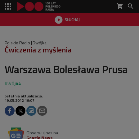
shopping_cart


SŁUCHAJ

Polskie Radio
Dwójka
Ćwiczenia z myślenia
Warszawa Bolesława Prusa
ostatnia aktualizacja:
19.05.2012 19:07
Obserwuj nas na
Google News