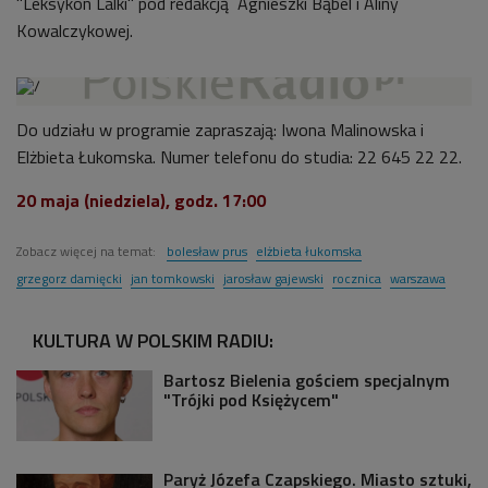
"Leksykon Lalki" pod redakcją Agnieszki Bąbel i Aliny
Kowalczykowej.
Do udziału w programie zapraszają: Iwona Malinowska i
Elżbieta Łukomska. Numer telefonu do studia: 22 645 22 22.
20 maja (niedziela), godz. 17:00
Zobacz więcej na temat:
bolesław prus
elżbieta łukomska
grzegorz damięcki
jan tomkowski
jarosław gajewski
rocznica
warszawa
KULTURA W POLSKIM RADIU:
Bartosz Bielenia gościem specjalnym
"Trójki pod Księżycem"
Paryż Józefa Czapskiego. Miasto sztuki,