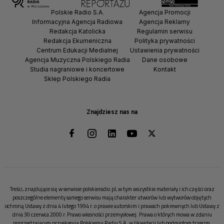
Polskie Radio S.A.
Agencja Promocji
Informacyjna Agencja Radiowa
Agencja Reklamy
Redakcja Katolicka
Regulamin serwisu
Redakcja Ekumeniczna
Polityka prywatności
Centrum Edukacji Medialnej
Ustawienia prywatności
Agencja Muzyczna Polskiego Radia
Dane osobowe
Studia nagraniowe i koncertowe
Kontakt
Sklep Polskiego Radia
Znajdziesz nas na
Treści, znajdujące się w serwisie polskieradio.pl, w tym wszystkie materiały i ich części oraz
poszczególne elementy samego serwisu mają charakter utworów lub wytworów objętych
ochroną Ustawy z dnia 4 lutego 1994 r. o prawie autorskim i prawach pokrewnych lub Ustawy z
dnia 30 czerwca 2000 r. Prawo własności przemysłowej. Prawa o których mowa w zdaniu
poprzedzającym przysługują Polskiemu Radiu S.A. w likwidacji lub podmiotom trzecim.