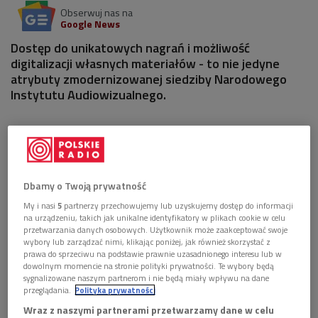
Obserwuj nas na
Google News
Dostęp do unikatowych nagrań i możliwość
digitalizacji własnych materiałów - to nie jedyne
atrybuty zmodernizowanej siedziby Narodowego
Instytutu Audiowizualnego.
1 plik
AUDIO


11'30
Michał Merczyński o nowej siedzibie Narodowego
Dbamy o Twoją prywatność
Instytutu Audiowizualnego. Rozmawia Monika
My i nasi
5
partnerzy przechowujemy lub uzyskujemy dostęp do informacji
Pilch (Wybieram Dwójkę)
na urządzeniu, takich jak unikalne identyfikatory w plikach cookie w celu
przetwarzania danych osobowych. Użytkownik może zaakceptować swoje
wybory lub zarządzać nimi, klikając poniżej, jak również skorzystać z
prawa do sprzeciwu na podstawie prawnie uzasadnionego interesu lub w
dowolnym momencie na stronie polityki prywatności. Te wybory będą
sygnalizowane naszym partnerom i nie będą miały wpływu na dane
przeglądania.
Polityka prywatności
Wraz z naszymi partnerami przetwarzamy dane w celu