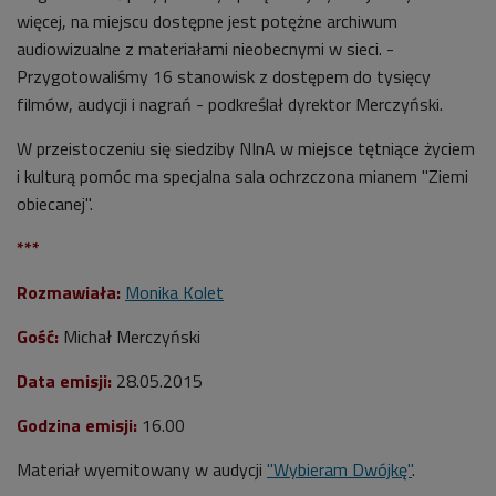
więcej, na miejscu dostępne jest potężne archiwum
audiowizualne z materiałami nieobecnymi w sieci. -
Przygotowaliśmy 16 stanowisk z dostępem do tysięcy
filmów, audycji i nagrań - podkreślał dyrektor Merczyński.
W przeistoczeniu się siedziby NInA w miejsce tętniące życiem
i kulturą pomóc ma specjalna sala ochrzczona mianem "Ziemi
obiecanej".
***
Rozmawiała:
Monika Kolet
Gość:
Michał Merczyński
Data emisji:
28.05.2015
Godzina emisji:
16.00
Materiał wyemitowany w audycji
"Wybieram Dwójkę"
.