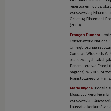
International Piano Comp
Gracjana Szymczaka
repertuarem, od baroku
warszawskiej Filharmoni


03'20
Orkiestrą Filharmonii Po
Giuseppe Greco, Lukas
(2009).
Geniušas i epoka
artystów bez
François Dumont
urodz
osobowości
Conservatoire National 
Umiejętności pianistycz


01'39
Como we Włoszech. W 2
pianistycznych takich jak
Marie Kiyone - kolejna
ofiara 'ukąszenia
Perlemutera we Francji (
szybkością'
nagroda). W 2009 otrz
Pianistycznego w Hamam


00'57
Marie Kiyone
urodziła s
Marie Kiyone
Music pod kierunkiem Em
samokrytycznie
warszawskim Uniwersyte
Laureatka konkursów pia


02'14