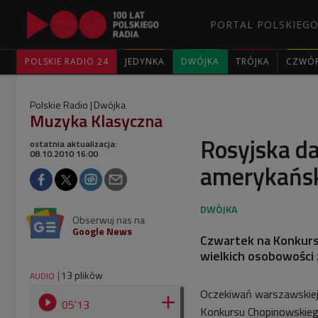
PORTAL POLSKIEGO
POLSKIE RADIO 24
JEDYNKA
DWÓJKA
TRÓJKA
CZWÓ
Polskie Radio
Dwójka
Muzyka Klasyczna
Rosyjska da
ostatnia aktualizacja:
08.10.2010 16:00
amerykańs
Obserwuj nas na
Google News
Czwartek na Konkurs
wielkich osobowości 
13 plików
AUDIO
Oczekiwań warszawskiej 


05'13
Konkursu Chopinowskiego.