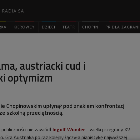
 RADIA SA
RKA
KIEROWCY
DZIECI
TEATR
CHOPIN
PR DLA ZAGRAN

ma, austriacki cud i
ki optymizm
ie Chopinowskim upłynął pod znakiem konfrontacji
ze szkolną przeciętnością.
publiczności nie zawiódł
Ingolf Wunder
- wielki przegrany XV
 Gra Austriaka po raz kolejny łączyła pianistykę najwyższej