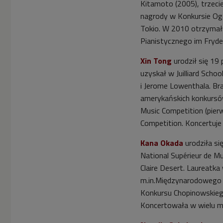
Kitamoto (2005), trzecie
Xin Tong - ofiara
nagrody w Konkursie Og
masowej edukacji
Tokio. W 2010 otrzymał
muzycznej
Pianistycznego im Fryd


02'43
Xin Tong
urodził się 19
uzyskał w Juilliard Scho
Kana Okada i jej kolosalna
wrażliwość na kolor
i Jerome Lowenthala. Br
amerykańskich konkursó
Music Competition (pier
Competition. Koncertuje 
Kana Okada
urodziła si
National Supérieur de M
Claire Desert. Laureatka
m.in.Międzynarodowego 
Konkursu Chopinowskiego
Koncertowała w wielu mia