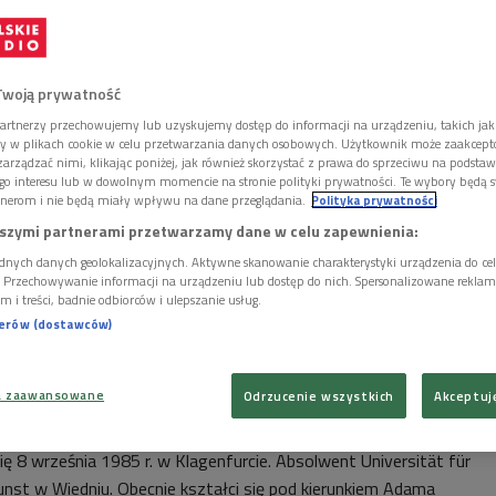
yczuciem ducha muzyki Chopina. Typowo francuskim
cił
François Dumont
,
Natalia Sokolovskaya
- prawdziwie
ym gestem, a
Andrew Tyson
- amerykańską bezpośredniością i
Twoją prywatność
ich możliwości nie pokazał niestety
Gracjan Szymczak
.
artnerzy przechowujemy lub uzyskujemy dostęp do informacji na urządzeniu, takich jak
ory w plikach cookie w celu przetwarzania danych osobowych. Użytkownik może zaakcep
arządzać nimi, klikając poniżej, jak również skorzystać z prawa do sprzeciwu na podsta
go interesu lub w dowolnym momencie na stronie polityki prywatności. Te wybory będą 
nerom i nie będą miały wpływu na dane przeglądania.
Polityka prywatności
szymi partnerami przetwarzamy dane w celu zapewnienia:
dnych danych geolokalizacyjnych. Aktywne skanowanie charakterystyki urządzenia do ce
ię 3 lutego 1986 r. w Warszawie. Student Uniwersytetu
i. Przechowywanie informacji na urządzeniu lub dostęp do nich. Spersonalizowane reklamy 
m i treści, badnie odbiorców i ulepszanie usług.
opina w Warszawie w klasie Alicji Palety-Bugaj. Równolegle
nerów (dostawców)
llege of Music w Londynie pod kierunkiem Kevina Kennera.
ecitalami w prestiżowych salach koncertowych Polski i jako
mfonicznymi, m.in. w Filharmonii Narodowej. Brał udział w
a zaawansowane
Odrzucenie wszystkich
Akceptuj
zagranicznych.
się 8 września 1985 r. w Klagenfurcie. Absolwent Universität für
unst w Wiedniu. Obecnie kształci się pod kierunkiem Adama