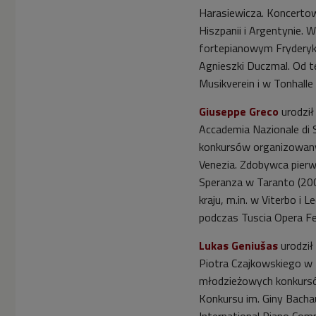
Harasiewicza. Koncertowa


01'11
Hiszpanii i Argentynie. 
Andrew Tyson -
fortepianowym Fryderyk
następca Ohlssona?
Agnieszki Duczmal. Od 
Musikverein i w Tonhalle


01'05
Giuseppe Greco
urodził
Andrew Tyson: każdy
Accademia Nazionale di S
koncert to okazja do
konkursów organizowany
samodoskonalenia
Venezia. Zdobywca pier


Speranza w Taranto (200
03'28
kraju, m.in. w Viterbo i
Natalia Sokolovskaya -
podczas Tuscia Opera Fe
powrót romantyków
Lukas Geniušas
urodził


00'48
Piotra Czajkowskiego w 
młodzieżowych konkursó
Marek Dyżewski o
problemach polskich
Konkursu im. Giny Bacha
pianistów na przykładzie