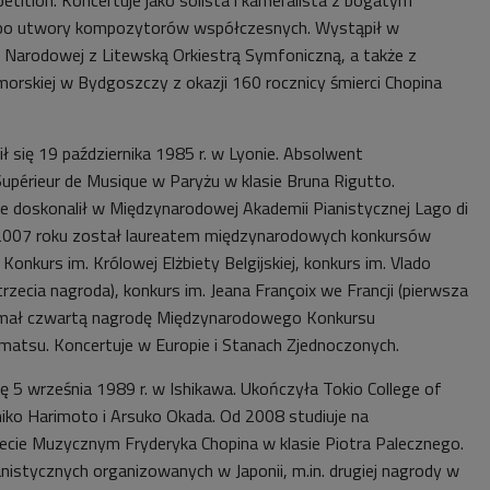
etition. Koncertuje jako solista i kameralista z bogatym
 po utwory kompozytorów współczesnych. Wystąpił w
i Narodowej z Litewską Orkiestrą Symfoniczną, a także z
morskiej w Bydgoszczy z okazji 160 rocznicy śmierci Chopina
ił się 19 października 1985 r. w Lyonie. Absolwent
Supérieur de Musique w Paryżu w klasie Bruna Rigutto.
ne doskonalił w Międzynarodowej Akademii Pianistycznej Lago di
007 roku został laureatem międzynarodowych konkursów
 Konkurs im. Królowej Elżbiety Belgijskiej, konkurs im. Vlado
trzecia nagroda), konkurs im. Jeana Françoix we Francji (pierwsza
ymał czwartą nagrodę Międzynarodowego Konkursu
atsu. Koncertuje w Europie i Stanach Zjednoczonych.
ię 5 września 1989 r. w Ishikawa. Ukończyła Tokio College of
iko Harimoto i Arsuko Okada. Od 2008 studiuje na
cie Muzycznym Fryderyka Chopina w klasie Piotra Palecznego.
nistycznych organizowanych w Japonii, m.in. drugiej nagrody w