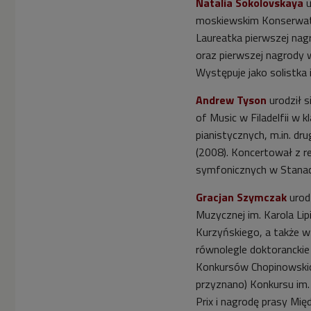
Natalia Sokolovskaya
u
moskiewskim Konserwator
Laureatka pierwszej na
oraz pierwszej nagrody
Występuje jako solistka 
Andrew Tyson
urodził s
of Music w Filadelfii w 
pianistycznych, m.in. d
(2008). Koncertował z re
symfonicznych w Stanach
Gracjan Szymczak
urod
Muzycznej im. Karola Li
Kurzyńskiego, a także w 
równolegle doktoranckie 
Konkursów Chopinowskic
przyznano) Konkursu im.
Prix i nagrodę prasy M