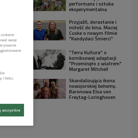
performans i sztuka
eksperymentalna
Przyjaźń, dorastanie i
miłość do kina. Maciej
Cuske o nowym filmie
 unikalne
"Kandydaci Śmierci"
tować swoje
wie prawnie
sygnalizowane
"Terra Kultura" o
komiksowej adaptacji
"Przeminęło z wiatrem"
Margaret Mitchell
lów
i treści,
Skandalizująca ikona
nowojorskiej bohemy.
Baronowa Elsa von
Freytag-Loringhoven
ę wszystkie