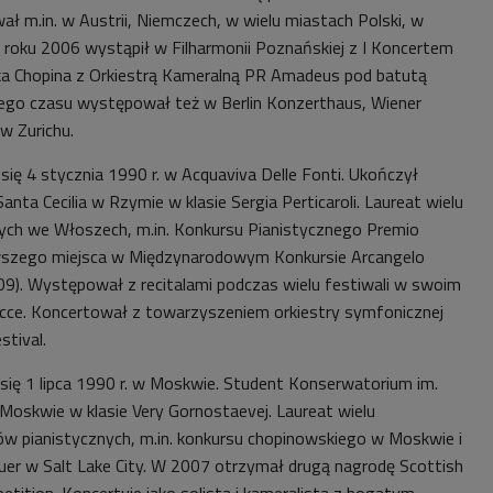
ł m.in. w Austrii, Niemczech, w wielu miastach Polski, w
W roku 2006 wystąpił w Filharmonii Poznańskiej z I Koncertem
a Chopina z Orkiestrą Kameralną PR Amadeus pod batutą
tego czasu występował też w Berlin Konzerthaus, Wiener
 w Zurichu.
 się 4 stycznia 1990 r. w Acquaviva Delle Fonti. Ukończył
anta Cecilia w Rzymie w klasie Sergia Perticaroli. Laureat wielu
ch we Włoszech, m.in. Konkursu Pianistycznego Premio
wszego miejsca w Międzynarodowym Konkursie Arcangelo
9). Występował z recitalami podczas wielu festiwali w swoim
 Lecce. Koncertował z towarzyszeniem orkiestry symfonicznej
stival.
 się 1 lipca 1990 r. w Moskwie. Student Konserwatorium im.
Moskwie w klasie Very Gornostaevej. Laureat wielu
w pianistycznych, m.in. konkursu chopinowskiego w Moskwie i
uer w Salt Lake City. W 2007 otrzymał drugą nagrodę Scottish