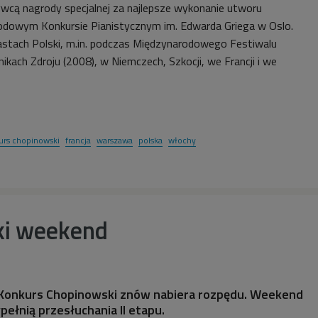
ywcą nagrody specjalnej za najlepsze wykonanie utworu
dowym Konkursie Pianistycznym im. Edwarda Griega w Oslo.
stach Polski, m.in. podczas Międzynarodowego Festiwalu
kach Zdroju (2008), w Niemczech, Szkocji, we Francji i we
urs chopinowski
francja
warszawa
polska
włochy
ki weekend
 Konkurs Chopinowski znów nabiera rozpędu. Weekend
pełnią przesłuchania II etapu.