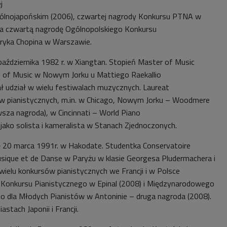
j
ólnojapońskim (2006), czwartej nagrody Konkursu PTNA w
a czwartą nagrodę Ogólnopolskiego Konkursu
eryka Chopina w Warszawie.
 października 1982 r. w Xiangtan. Stopień Master of Music
ol of Music w Nowym Jorku u Mattiego Raekallio
ał udział w wielu festiwalach muzycznych. Laureat
w pianistycznych, m.in. w Chicago, Nowym Jorku – Woodmere
wsza nagroda), w Cincinnati – World Piano
jako solista i kameralista w Stanach Zjednoczonych.
ę 20 marca 1991r. w Hakodate. Studentka Conservatoire
usique et de Danse w Paryżu w klasie Georgesa Pludermachera i
 wielu konkursów pianistycznych we Francji i w Polsce
Konkursu Pianistycznego w Epinal (2008) i Międzynarodowego
 dla Młodych Pianistów w Antoninie – druga nagroda (2008).
stach Japonii i Francji.