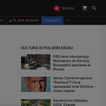
shopping_cart


SŁUCHAJ

ICY
ПР ДЛЯ УКРАЇНИ
PODCASTY
KULTURA W POLSKIM RADIU:
500-lecie inkorporacji
Mazowsza do Korony.
Niezwykła wystawa w
Płocku
James Cameron porzuci
"Avatara"? Chcę
opowiadać inne historie -
mówi reżyser
Sanatorium Dźwięku
2026. Dźwięk,