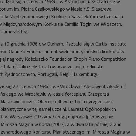
rodziła się 5 czerwca 1989 r. w Astrachaniu. Kształci się w
ium im. Piotra Czajkowskiego w klasie Y.S. Slasareva.
grody Międzynarodowego Konkursu Savatek Yara w Czechach
 w Międzynarodowym Konkursie Camillo Togini we Włoszech.
i kameralistka.
ię 19 grudnia 1986 r. w Durham. Kształci się w Curtis Institute
klasie Claude’a Franka. Laureat wielu amerykańskich konkursów
rugiej nagrody Kościuszko Foundation Chopin Piano Competition
citalami i jako solista z towarzysze- niem orkiestr
 Zjednoczonych, Portugalii, Belgii i Luxemburgu.
ził się 27 czerwca 1986 r. we Wrocławiu. Absolwent Akademii
pińskiego we Wrocławiu w klasie fortepianu Grzegorza
klasie wiolonczeli. Obecnie odbywa studia dyrygenckie i
pianistyczne w tej samej uczelni. Laureat Ogólnopolskich
h w Warszawie. Otrzymał drugą nagrodę (pierwszej nie
 Miłosza Magina w Łodzi (2007), a w dwa lata później Grand
iędzynarodowego Konkursu Pianistycznego im. Miłosza Magina w