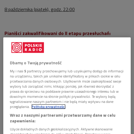
8 października (piątek), godz. 22:00
Pianiści zakwalifikowani do II etapu przesłuchań:
Leonora Armellini (Włochy)
Yulianna Avdeeva (Rosja)
Dbamy o Twoją prywatność
Evgeni Bozhanov (Bułgaria)
My i nasi
5
partnerzy przechowujemy lub uzyskujemy dostęp do informacji
na urządzeniu, takich jak unikalne identyfikatory w plikach cookie w celu
Marek Bracha (Polska)
przetwarzania danych osobowych. Użytkownik może zaakceptować swoje
wybory lub zarządzać nimi, klikając poniżej, jak również skorzystać z
prawa do sprzeciwu na podstawie prawnie uzasadnionego interesu lub w
Wai-Ching Rachel Cheung (Chiny)
dowolnym momencie na stronie polityki prywatności. Te wybory będą
sygnalizowane naszym partnerom i nie będą miały wpływu na dane
Fei- Fei Dong (Chiny)
przeglądania.
Polityka prywatności
Wraz z naszymi partnerami przetwarzamy dane w celu
François Dumont (Francja)
zapewnienia:
Anna Fedorova (Ukraina)
Użycie dokładnych danych geolokalizacyjnych. Aktywne skanowanie