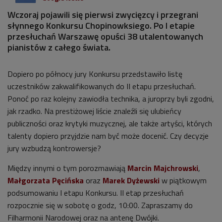
Wczoraj pojawili się pierwsi zwycięzcy i przegrani
słynnego Konkursu Chopinowksiego. Po I etapie
przesłuchań Warszawę opuści 38 utalentowanych
pianistów z całego świata.
Dopiero po północy jury Konkursu przedstawiło listę
uczestników zakwalifikowanych do II etapu przesłuchań.
Ponoć po raz kolejny zawiodła technika, a juroprzy byli zgodni,
jak rzadko. Na prestiżowej liście znaleźli się ulubieńcy
publiczności oraz krytyki muzycznej, ale także artyści, których
talenty dopiero przyjdzie nam być może docenić. Czy decyzje
jury wzbudzą kontrowersje?
Między innymi o tym porozmawiają
Marcin Majchrowski
,
Małgorzata Pęcińska
oraz
Marek Dyżewski
w piątkowym
podsumowaniu I etapu Konkursu. II etap przesłuchań
rozpocznie się w sobotę o godz, 10:00. Zapraszamy do
Filharmonii Narodowej oraz na antenę Dwójki.