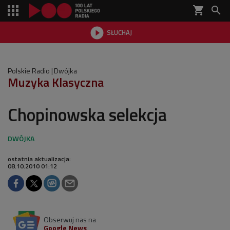
shopping_cart


SŁUCHAJ

Polskie Radio
Dwójka
Muzyka Klasyczna
Chopinowska selekcja
ostatnia aktualizacja:
08.10.2010 01:12
Obserwuj nas na
Google News