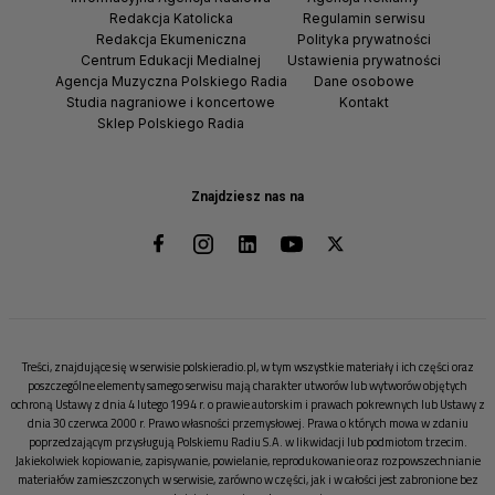
Redakcja Katolicka
Regulamin serwisu
Redakcja Ekumeniczna
Polityka prywatności
Centrum Edukacji Medialnej
Ustawienia prywatności
Agencja Muzyczna Polskiego Radia
Dane osobowe
Studia nagraniowe i koncertowe
Kontakt
Sklep Polskiego Radia
Znajdziesz nas na
Treści, znajdujące się w serwisie polskieradio.pl, w tym wszystkie materiały i ich części oraz
poszczególne elementy samego serwisu mają charakter utworów lub wytworów objętych
ochroną Ustawy z dnia 4 lutego 1994 r. o prawie autorskim i prawach pokrewnych lub Ustawy z
dnia 30 czerwca 2000 r. Prawo własności przemysłowej. Prawa o których mowa w zdaniu
poprzedzającym przysługują Polskiemu Radiu S.A. w likwidacji lub podmiotom trzecim.
Jakiekolwiek kopiowanie, zapisywanie, powielanie, reprodukowanie oraz rozpowszechnianie
materiałów zamieszczonych w serwisie, zarówno w części, jak i w całości jest zabronione bez