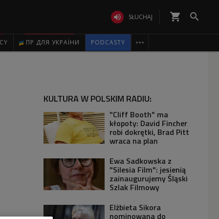
shopping_cart


SŁUCHAJ

ICY
ПР ДЛЯ УКРАЇНИ
PODCASTY
KULTURA W POLSKIM RADIU:
"Cliff Booth" ma
kłopoty: David Fincher
robi dokrętki, Brad Pitt
wraca na plan
Ewa Sadkowska z
"Silesia Film": jesienią
zainaugurujemy Śląski
Szlak Filmowy
Elżbieta Sikora
nominowana do