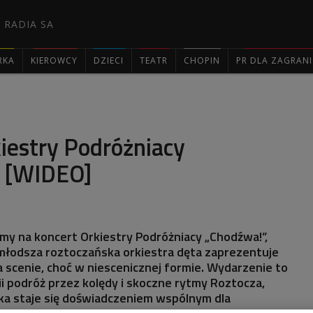
 RADIA SA
RKA
KIEROWCY
DZIECI
TEATR
CHOPIN
PR DLA ZAGRAN

iestry Podróżniacy
 [WIDEO]
my na koncert Orkiestry Podróżniacy „Chodźwa!”,
młodsza roztoczańska orkiestra dęta zaprezentuje
 scenie, choć w niescenicznej formie. Wydarzenie to
ii podróż przez kolędy i skoczne rytmy Roztocza,
ka staje się doświadczeniem wspólnym dla