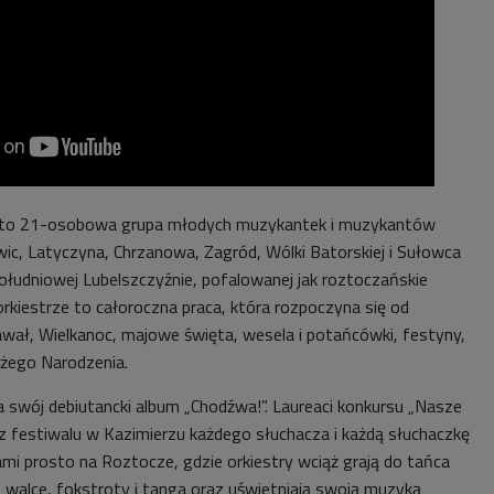
to 21-osobowa grupa młodych muzykantek i muzykantów
ic, Latyczyna, Chrzanowa, Zagród, Wólki Batorskiej i Sułowca
ołudniowej Lubelszczyźnie, pofalowanej jak roztoczańskie
 orkiestrze to całoroczna praca, która rozpoczyna się od
awał, Wielkanoc, majowe święta, wesela i potańcówki, festyny,
ożego Narodzenia.
a swój debiutancki album „Chodźwa!”. Laureaci konkursu „Nasze
 festiwalu w Kazimierzu każdego słuchacza i każdą słuchaczkę
mi prosto na Roztocze, gdzie orkiestry wciąż grają do tańca
, walce, fokstroty i tanga oraz uświetniają swoją muzyką