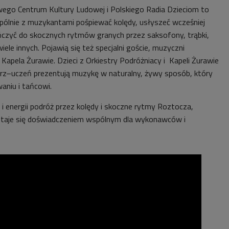
ego Centrum Kultury Ludowej i Polskiego Radia Dzieciom to
pólnie z muzykantami pośpiewać kolędy, usłyszeć wcześniej
ańczyć do skocznych rytmów granych przez saksofony, trąbki,
wiele innych. Pojawią się też specjalni goście, muzyczni
 Kapela Żurawie. Dzieci z Orkiestry Podróżniacy i Kapeli Żurawie
rz–uczeń prezentują muzykę w naturalny, żywy sposób, który
aniu i tańcowi.
 i energii podróż przez kolędy i skoczne rytmy Roztocza,
staje się doświadczeniem wspólnym dla wykonawców i