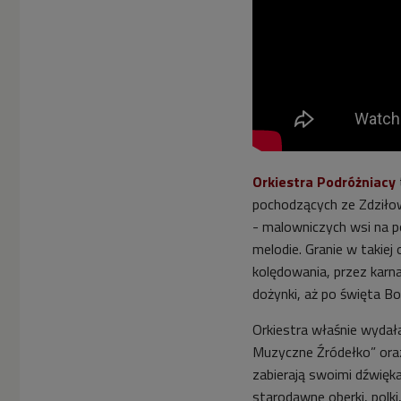
Orkiestra Podró
ż
niacy
pochodzących ze Zdziłow
- malowniczych wsi na p
melodie. Granie w takiej
kolędowania, przez karn
dożynki, aż po święta B
Orkiestra właśnie wydał
Muzyczne Źródełko” oraz
zabierają swoimi dźwięka
starodawne oberki, polki