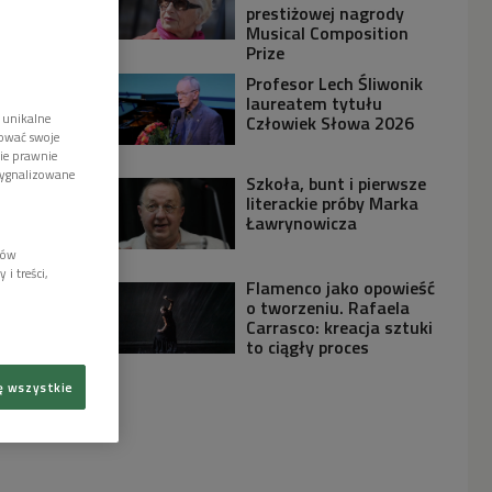
prestiżowej nagrody
Musical Composition
Prize
Profesor Lech Śliwonik
laureatem tytułu
 unikalne
Człowiek Słowa 2026
tować swoje
wie prawnie
sygnalizowane
Szkoła, bunt i pierwsze
literackie próby Marka
Ławrynowicza
lów
i treści,
Flamenco jako opowieść
o tworzeniu. Rafaela
Carrasco: kreacja sztuki
to ciągły proces
ę wszystkie