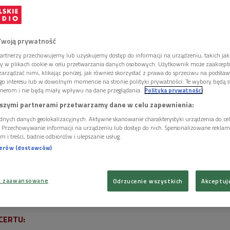
czy.
Twoją prywatność
artnerzy przechowujemy lub uzyskujemy dostęp do informacji na urządzeniu, takich jak
ory w plikach cookie w celu przetwarzania danych osobowych. Użytkownik może zaakcep
arządzać nimi, klikając poniżej, jak również skorzystać z prawa do sprzeciwu na podsta
go interesu lub w dowolnym momencie na stronie polityki prywatności. Te wybory będą 
nerom i nie będą miały wpływu na dane przeglądania.
Polityka prywatności
szymi partnerami przetwarzamy dane w celu zapewnienia:
dnych danych geolokalizacyjnych. Aktywne skanowanie charakterystyki urządzenia do ce
i. Przechowywanie informacji na urządzeniu lub dostęp do nich. Spersonalizowane reklamy 
m i treści, badnie odbiorców i ulepszanie usług.
nerów (dostawców)
a zaawansowane
Odrzucenie wszystkich
Akceptuj
t 14.01.2026
Foto: Antonina Kieliszewska
CERTU: