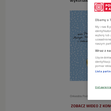
wykonawców i słucha
Dbamy o 
My i nasi
5
p
identyfikat
wybory lub z
uzasadnione
naszym part
Wraz z na
Użycie dokła
identyfikacj
pomiar rekla
Lista part
Ustawieni
Orkiestra Podróżniacy. Koncer
ZOBACZ WIDEO Z KON