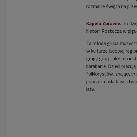
rozmaite święta na przes
Kapela
Ż
urawie.
To dzię
historii Roztocza w pigu
Ta młoda grupa muzyczna
w kulturze ludowej regi
grupy grają także na ins
barabanie. Dzieci pracu
folklorystów, znających
poprzez naśladownictwo 
laty.