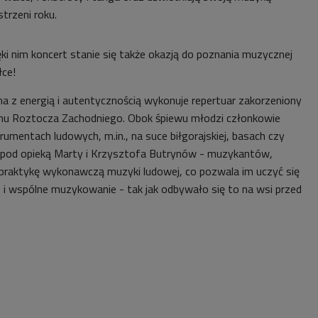
trzeni roku.
ki nim koncert stanie się także okazją do poznania muzycznej
łce!
 z energią i autentycznością wykonuje repertuar zakorzeniony
onu Roztocza Zachodniego. Obok śpiewu młodzi członkowie
trumentach ludowych, m.in., na suce biłgorajskiej, basach czy
ją pod opieką Marty i Krzysztofa Butrynów - muzykantów,
 praktykę wykonawczą muzyki ludowej, co pozwala im uczyć się
i wspólne muzykowanie - tak jak odbywało się to na wsi przed