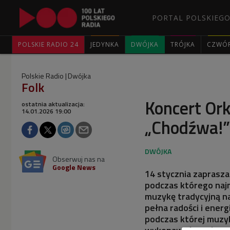
PORTAL POLSKIEGO
POLSKIE RADIO 24
JEDYNKA
DWÓJKA
TRÓJKA
CZWÓ
Polskie Radio
Dwójka
Folk
Koncert Ork
ostatnia aktualizacja:
14.01.2026 19:00
„Chodźwa!”
Obserwuj nas na
Google News
14 stycznia zaprasza
podczas którego naj
muzykę tradycyjną na
pełna radości i energ
podczas której muzy