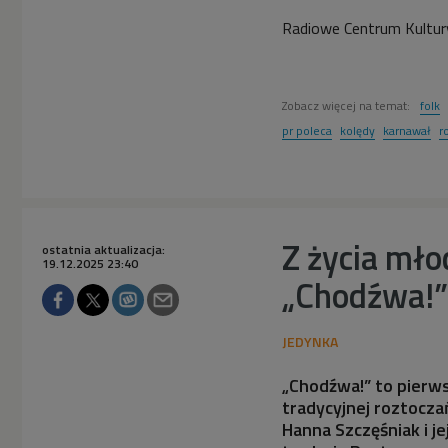
Radiowe Centrum Kultury
Zobacz więcej na temat:
folk
pr poleca
kolędy
karnawał
r
Z życia mło
ostatnia aktualizacja:
19.12.2025 23:40
„Chodźwa!”
„Chodźwa!” to pierw
tradycyjnej roztocza
Hanna Szczęśniak i je