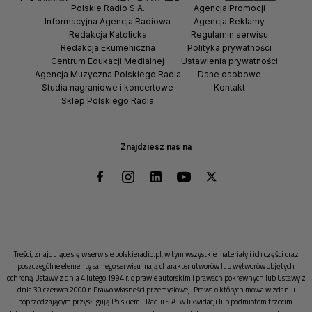
Polskie Radio S.A.
Agencja Promocji
Informacyjna Agencja Radiowa
Agencja Reklamy
Redakcja Katolicka
Regulamin serwisu
Redakcja Ekumeniczna
Polityka prywatności
Centrum Edukacji Medialnej
Ustawienia prywatności
Agencja Muzyczna Polskiego Radia
Dane osobowe
Studia nagraniowe i koncertowe
Kontakt
Sklep Polskiego Radia
Znajdziesz nas na
Treści, znajdujące się w serwisie polskieradio.pl, w tym wszystkie materiały i ich części oraz
poszczególne elementy samego serwisu mają charakter utworów lub wytworów objętych
ochroną Ustawy z dnia 4 lutego 1994 r. o prawie autorskim i prawach pokrewnych lub Ustawy z
dnia 30 czerwca 2000 r. Prawo własności przemysłowej. Prawa o których mowa w zdaniu
poprzedzającym przysługują Polskiemu Radiu S.A. w likwidacji lub podmiotom trzecim.