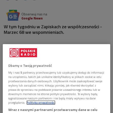
Obserwuj nas na
Google News
W tym tygodniu w Zapiskach ze współczesności -
Marzec 68 we wspomnieniach.
W pierwszym odcinku - wspomnienia
Joanny Szczęsnej
,
dziennikarki "Gazety Wyborczej", w 1968 r. studentki I roku
polonistyki Uniwersytetu Łódzkiego, w latach 70. redaktorki
wychodzącego poza cenzurą "Biuletynu Informacyjnego", w
Dbamy o Twoją prywatność
latach 80. - podziemnego "Tygodnika Mazowsze". Joanna
My i nasi
5
partnerzy przechowujemy lub uzyskujemy dostęp do informacji
Szczęsna jest wraz z Anną Bikont autorką biografii polskiej
na urządzeniu, takich jak unikalne identyfikatory w plikach cookie w celu
przetwarzania danych osobowych. Użytkownik może zaakceptować swoje
noblistki - "Wisławy Szymborskiej pamiątkowe rupiecie,
wybory lub zarządzać nimi, klikając poniżej, jak również skorzystać z
przyjaciele i sny" oraz dwu książek z cyklu
Zabawy Literackie:
prawa do sprzeciwu na podstawie prawnie uzasadnionego interesu lub w
dowolnym momencie na stronie polityki prywatności. Te wybory będą
Limeryki, czyli o plugawości i promienistych szczytach
sygnalizowane naszym partnerom i nie będą miały wpływu na dane
nonsensu
i
Epitafia, czyli uroki roztaczane przez niektóre
przeglądania.
Polityka prywatności
zwłoki.
W cyklu "Zapiski ze wspólczesności" usłyszymy jej
Wraz z naszymi partnerami przetwarzamy dane w celu