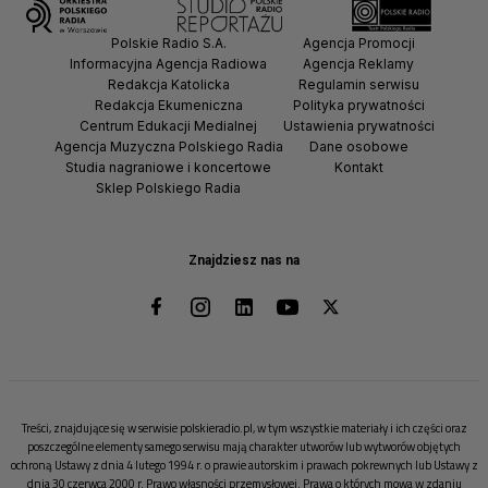
Polskie Radio S.A.
Agencja Promocji
Informacyjna Agencja Radiowa
Agencja Reklamy
Redakcja Katolicka
Regulamin serwisu
Redakcja Ekumeniczna
Polityka prywatności
Centrum Edukacji Medialnej
Ustawienia prywatności
Agencja Muzyczna Polskiego Radia
Dane osobowe
Studia nagraniowe i koncertowe
Kontakt
Sklep Polskiego Radia
Znajdziesz nas na
Treści, znajdujące się w serwisie polskieradio.pl, w tym wszystkie materiały i ich części oraz
poszczególne elementy samego serwisu mają charakter utworów lub wytworów objętych
ochroną Ustawy z dnia 4 lutego 1994 r. o prawie autorskim i prawach pokrewnych lub Ustawy z
dnia 30 czerwca 2000 r. Prawo własności przemysłowej. Prawa o których mowa w zdaniu