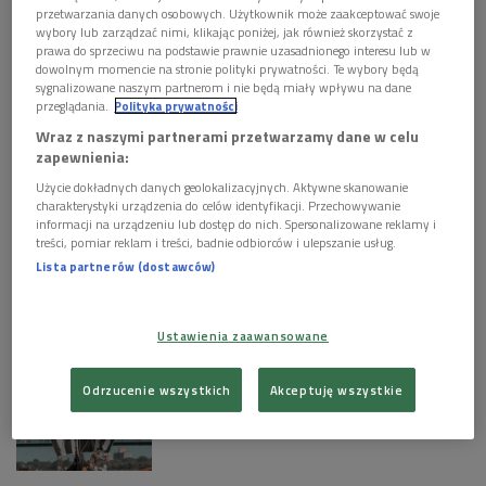
przetwarzania danych osobowych. Użytkownik może zaakceptować swoje
odrodzenia. Jako polityk dał się poznać jako człowiek zręczny i
wybory lub zarządzać nimi, klikając poniżej, jak również skorzystać z
dzięki niemu zrodziła się legenda florenckiego złotego wieku
prawa do sprzeciwu na podstawie prawnie uzasadnionego interesu lub w
dowolnym momencie na stronie polityki prywatności. Te wybory będą
sygnalizowane naszym partnerom i nie będą miały wpływu na dane
Zobacz więcej na temat:
bożena fabiani
florencja
leonardo da vinci
przeglądania.
Polityka prywatności
Wraz z naszymi partnerami przetwarzamy dane w celu
zapewnienia:
KULTURA W POLSKIM RADIU:
Użycie dokładnych danych geolokalizacyjnych. Aktywne skanowanie
"Primetime": seksualni drapieżnicy na
charakterystyki urządzenia do celów identyfikacji. Przechowywanie
celowniku i w kamerze Roberta
informacji na urządzeniu lub dostęp do nich. Spersonalizowane reklamy i
Pattinsona
treści, pomiar reklam i treści, badnie odbiorców i ulepszanie usług.
Lista partnerów (dostawców)
Od pierwszej linii do pop-artowej
legendy. Andy Warhol nieznany w
Ustawienia zaawansowane
Krakowie
Odrzucenie wszystkich
Akceptuję wszystkie
Święto Królowej Polskich Rzek - już
jutro zaczyna się 10. Festiwal Wisły