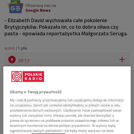
Obserwuj nas na
Google News
- Elizabeth David wychowała całe pokolenie
Brytyjczyków. Pokazała im, co to dobra oliwa czy
pasta - opowiada reportażystka Małgorzata Seruga.
1 plik
AUDIO


26'17
Elizabeth David i jej pomysł na brytyjską kuchnię
(Drogę przez mąkę/ Jedynka)
Dbamy o Twoją prywatność
My i nasi
5
partnerzy przechowujemy lub uzyskujemy dostęp do informacji
na urządzeniu, takich jak unikalne identyfikatory w plikach cookie w celu
przetwarzania danych osobowych. Użytkownik może zaakceptować swoje
wybory lub zarządzać nimi, klikając poniżej, jak również skorzystać z
prawa do sprzeciwu na podstawie prawnie uzasadnionego interesu lub w
dowolnym momencie na stronie polityki prywatności. Te wybory będą
sygnalizowane naszym partnerom i nie będą miały wpływu na dane