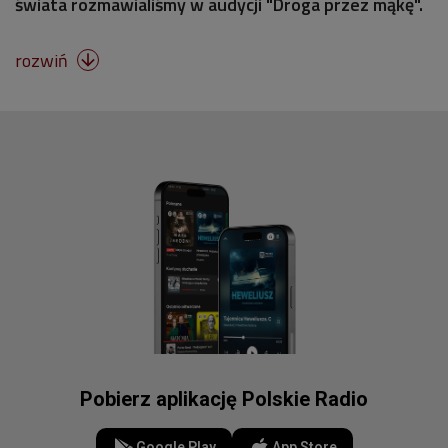
świata rozmawialiśmy w audycji "Droga przez mąkę".
rozwiń

Pobierz aplikację Polskie Radio
Google Play
App Store