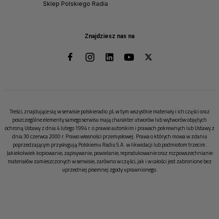
Sklep Polskiego Radia
Znajdziesz nas na
Treści, znajdujące się w serwisie polskieradio.pl, w tym wszystkie materiały i ich części oraz
poszczególne elementy samego serwisu mają charakter utworów lub wytworów objętych
ochroną Ustawy z dnia 4 lutego 1994 r. o prawie autorskim i prawach pokrewnych lub Ustawy z
dnia 30 czerwca 2000 r. Prawo własności przemysłowej. Prawa o których mowa w zdaniu
poprzedzającym przysługują Polskiemu Radiu S.A. w likwidacji lub podmiotom trzecim.
Jakiekolwiek kopiowanie, zapisywanie, powielanie, reprodukowanie oraz rozpowszechnianie
materiałów zamieszczonych w serwisie, zarówno w części, jak i w całości jest zabronione bez
uprzedniej pisemnej zgody uprawnionego.