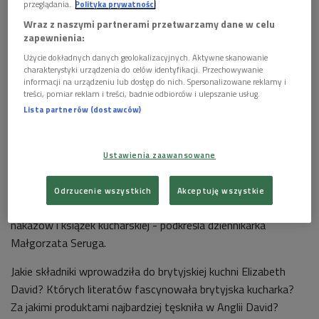
przeglądania.
Polityka prywatności
Wraz z naszymi partnerami przetwarzamy dane w celu
zapewnienia:
Użycie dokładnych danych geolokalizacyjnych. Aktywne skanowanie
charakterystyki urządzenia do celów identyfikacji. Przechowywanie
informacji na urządzeniu lub dostęp do nich. Spersonalizowane reklamy i
Elizabeth David na nowo zbudowała kuchnię brytyjską, otworzyła ją na
treści, pomiar reklam i treści, badnie odbiorców i ulepszanie usług.
bogactwo rejonu Morza Śródziemnego: pomidory, bakłażany, czosnek
Foto:
Pixabay/webville
Lista partnerów (dostawców)
Słynna brytyjska kucharka i autorka książek kucharskich
Elizabeth David swoimi przepisami rewolucjonizowała
Ustawienia zaawansowane
angielskie myślenie o jedzeniu. - Anglicy nazywają ją królową
Elżbietą I w hołdzie nowoczesnej kuchni brytyjskiej. Wszyscy
Odrzucenie wszystkich
Akceptuję wszystkie
kucharze brytyjscy odwołują się do jej nauk, przykazań,
nakazów i książek kucharskiej - podkreśla dziennikarka
Małgorzata Seruga.
Jakie składniki wprowadziła do brytyjskiej kuchni Elizabeth
David? Których literatów fascynowała brytyjska kucharka?
Za jakimi produktami najbardziej tęskniła w Anglii David?