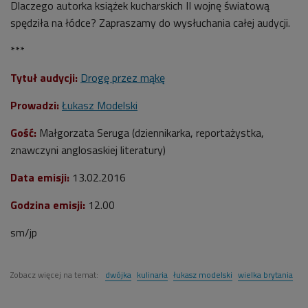
Dlaczego autorka książek kucharskich II wojnę światową
spędziła na łódce? Zapraszamy do wysłuchania całej audycji.
***
Tytuł audycji:
Drogę przez mąkę
Prowadzi
:
Łukasz Modelski
Gość:
Małgorzata Seruga (dziennikarka, reportażystka,
znawczyni anglosaskiej literatury)
Data emisji:
13.02.2016
Godzina emisji
:
12.00
sm/jp
Zobacz więcej na temat:
dwójka
kulinaria
łukasz modelski
wielka brytania