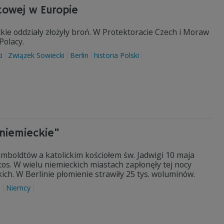
towej w Europie
eckie oddziały złożyły broń. W Protektoracie Czech i Moraw
Polacy.
i
Związek Sowiecki
Berlin
historia Polski
eniemieckie"
boldtów a katolickim kościołem św. Jadwigi 10 maja
os. W wielu niemieckich miastach zapłonęły tej nocy
ch. W Berlinie płomienie strawiły 25 tys. woluminów.
a
Niemcy