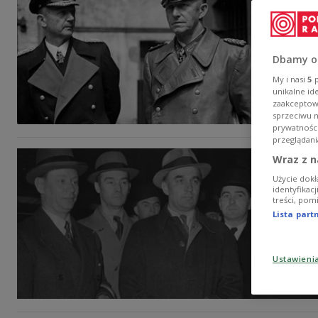
Dbamy o
My i nasi
5
p
unikalne id
zaakceptowa
sprzeciwu 
prywatnośc
przeglądani
Wraz z n
Użycie dokł
identyfikac
treści, pom
Lista par
Ustawieni