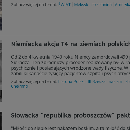
Zobacz więcej na temat:
ŚWIAT
Meksyk
strzelanina
Ameryk
Niemiecka akcja T4 na ziemiach polskic
Od 2 do 4 kwietnia 1940 roku Niemcy zamordowali 499 
Sieradza. Ten zbrodniczy proceder realizowany był w ram
psychicznie i posiadających wrodzone wady fizyczne. W 
zabili kilkanaście tysięcy pacjentów szpitali psychiatr
Zobacz więcej na temat:
historia Polski
III Rzesza
nazizm
zb
Chełmno
Słowacka "republika proboszczów" pak
"Miłość do siebie jest nakazem boskim, a ta miłość do s