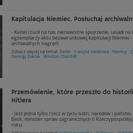
Kapitulacja Niemiec. Posłuchaj archiwal
- Keitel rzucił na nas nienawistne spojrzenie, usiadł na
egzemplarzy aktu bezwarunkowej kapitulacji Niemiec -
archiwalnych nagrań!
Zobacz więcej na temat:
Berlin
II wojna światowa
Niemcy
Z
Gieorgij Żukow
Winston Churchill
Przemówienie, które przeszło do histor
Hitlera
- Jest jedna tylko rzecz w życiu ludzi, narodów i państw,
Beck, minister spraw zagranicznych II Rzeczypospoli
roku.
Zobacz więcej na temat:
II Rzeczpospolita
III Rzesza
Józef B