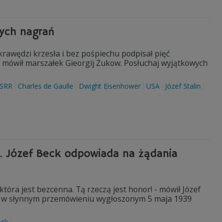
nych nagrań
 krawędzi krzesła i bez pośpiechu podpisał pięć
 mówił marszałek Gieorgij Żukow. Posłuchaj wyjątkowych
SRR
Charles de Gaulle
Dwight Eisenhower
USA
Józef Stalin
ii. Józef Beck odpowiada na żądania
 która jest bezcenna. Tą rzeczą jest honor! - mówił Józef
tej w słynnym przemówieniu wygłoszonym 5 maja 1939
eck