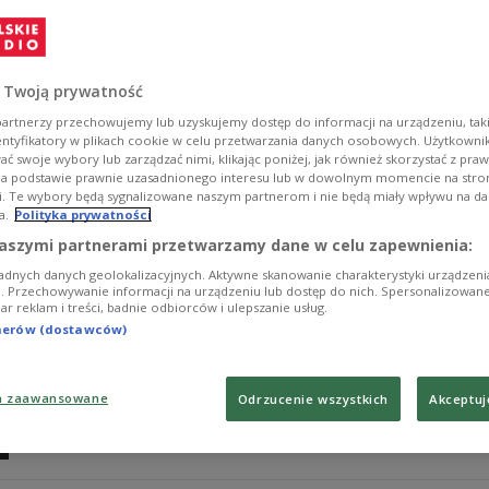
- To jest ta dziwaczność końca wojny. Wojna już była f
wydarzeń historycznych istnieje ta anegdotyczna działa
Eugeniusz Cezary Król w audycji z cyklu "Postacie XX wi
 Twoją prywatność
Zobacz więcej na temat:
III Rzesza
Niemcy
II wojna światow
artnerzy przechowujemy lub uzyskujemy dostęp do informacji na urządzeniu, taki
entyfikatory w plikach cookie w celu przetwarzania danych osobowych. Użytkown
ć swoje wybory lub zarządzać nimi, klikając poniżej, jak również skorzystać z pra
na podstawie prawnie uzasadnionego interesu lub w dowolnym momencie na stroni
i. Te wybory będą sygnalizowane naszym partnerom i nie będą miały wpływu na d
a.
Polityka prywatności
"Czyż jest rzeczą możliwą, żeby Hitler s
aszymi partnerami przetwarzamy dane w celu zapewnienia:
pomocy Polsce
adnych danych geolokalizacyjnych. Aktywne skanowanie charakterystyki urządzen
ji. Przechowywanie informacji na urządzeniu lub dostęp do nich. Spersonalizowane
iar reklam i treści, badnie odbiorców i ulepszanie usług.
- Polacy mieli nadzieję, że Hitler powstrzyma się od at
tnerów (dostawców)
Polskę, ale i ewentualność walki z Wielką Brytanią oraz 
Andrzej Nowak.
Zobacz więcej na temat:
II wojna światowa
Józef Beck
dyplo
a zaawansowane
Odrzucenie wszystkich
Akceptuj