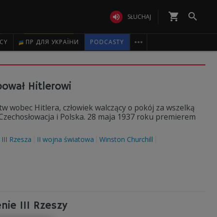
shopping_cart


SŁUCHAJ

ICY
ПР ДЛЯ УКРАЇНИ
PODCASTY
pował Hitlerowi
stw wobec Hitlera, człowiek walczący o pokój za wszelką
, Czechosłowacja i Polska. 28 maja 1937 roku premierem
III Rzesza
II wojna światowa
Winston Churchill
nie III Rzeszy