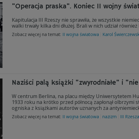
"Operacja praska". Koniec II wojny świa
Kapitulacja III Rzeszy nie sprawiła, że wszystkie niemi
walki trwały kilka dni dłużej. Brali w nich udział również 
Zobacz więcej na temat:
II wojna światowa
Karol Świerczewsk
Naziści palą książki "zwyrodniałe" i "ni
W centrum Berlina, na placu między Uniwersytetem Hum
1933 roku na krótko przed północą zapłonął olbrzymi st
ogniska z książkami autorów uznanych za antyniemiecki
Zobacz więcej na temat:
II wojna światowa
nazizm
III Rzesz