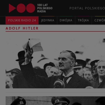
PORTAL POLSKIEGO
POLSKIE RADIO 24
JEDYNKA
DWÓJKA
TRÓJKA
CZWÓ
ADOLF HITLER