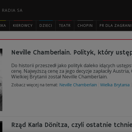
 RADIA SA
RKA
KIEROWCY
DZIECI
TEATR
CHOPIN
PR DLA ZAGRAN

Neville Chamberlain. Polityk, który ustę
Do historii przeszedł jako polityk daleko idących ustęp
cenę. Najwyższą cenę za jego decyzje zapłaciły Austria
Wielkiej Brytanii został Neville Chamberlain.
Zobacz więcej na temat:
Neville Chamberlain
Wielka Brytania
Rząd Karla Dönitza, czyli ostatnie tchnie