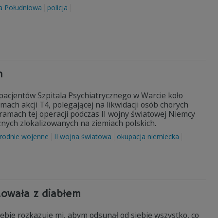
a Południowa
policja
h
pacjentów Szpitala Psychiatrycznego w Warcie koło
ach akcji T4, polegającej na likwidacji osób chorych
ramach tej operacji podczas II wojny światowej Niemcy
ycznych zlokalizowanych na ziemiach polskich.
rodnie wojenne
II wojna światowa
okupacja niemiecka
towała z diabłem
iebie rozkazuje mi, abym odsunął od siebie wszystko, co