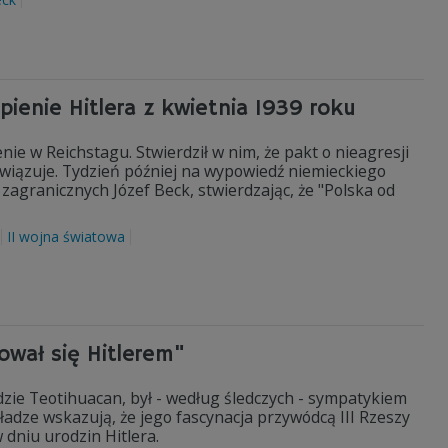
enie Hitlera z kwietnia 1939 roku
ie w Reichstagu. Stwierdził w nim, że pakt o nieagresji
bowiązuje. Tydzień później na wypowiedź niemieckiego
zagranicznych Józef Beck, stwierdzając, że "Polska od
II wojna światowa
ował się Hitlerem"
dzie Teotihuacan, był - według śledczych - sympatykiem
władze wskazują, że jego fascynacja przywódcą III Rzeszy
dniu urodzin Hitlera.