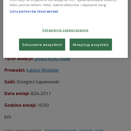
treści, pomiar reklam i treści, badnie odbiorców i ulepszanie usług.
Lista partnerów (dostawców)
Ustawienia zaawansowane
Grzegorz Łapanowski
Foto: PAP/Marek Gorczyński
Odrzucenie wszystkich
Akceptuję wszystkie
***
Tytuł audycji:
Droga przez mąkę
Prowadzi:
Łukasz Modelski
Gość:
Grzegorz Łapanowski
Data emisji:
8.04.2017
Godzina emisji:
10.00
bch
Zobacz więcej na temat:
grzegorz łapanowski
jedzenie
smak