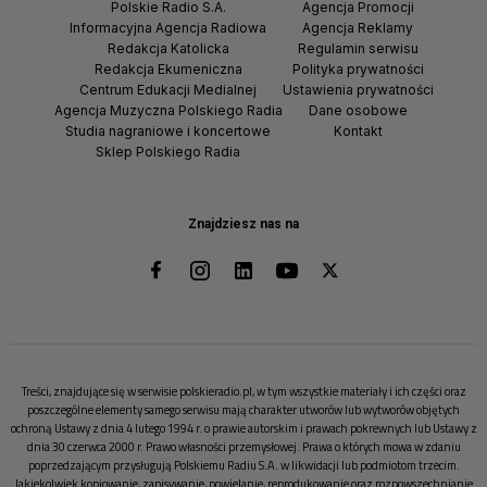
Polskie Radio S.A.
Agencja Promocji
Informacyjna Agencja Radiowa
Agencja Reklamy
Redakcja Katolicka
Regulamin serwisu
Redakcja Ekumeniczna
Polityka prywatności
Centrum Edukacji Medialnej
Ustawienia prywatności
Agencja Muzyczna Polskiego Radia
Dane osobowe
Studia nagraniowe i koncertowe
Kontakt
Sklep Polskiego Radia
Znajdziesz nas na
Treści, znajdujące się w serwisie polskieradio.pl, w tym wszystkie materiały i ich części oraz
poszczególne elementy samego serwisu mają charakter utworów lub wytworów objętych
ochroną Ustawy z dnia 4 lutego 1994 r. o prawie autorskim i prawach pokrewnych lub Ustawy z
dnia 30 czerwca 2000 r. Prawo własności przemysłowej. Prawa o których mowa w zdaniu
poprzedzającym przysługują Polskiemu Radiu S.A. w likwidacji lub podmiotom trzecim.
Jakiekolwiek kopiowanie, zapisywanie, powielanie, reprodukowanie oraz rozpowszechnianie