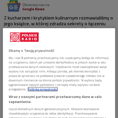
Obserwuj nas na
Google News
Z kucharzem i krytykiem kulinarnym rozmawialiśmy o
jego książce, w której zdradza sekrety o łączeniu
pozornie niepasujących do siebie smaków.
1 plik
AUDIO
Dbamy o Twoją prywatność


27'06
My i nasi
5
partnerzy przechowujemy lub uzyskujemy dostęp do informacji
Grzegorz Łapanowski o książce "Wzór na smak"
na urządzeniu, takich jak unikalne identyfikatory w plikach cookie w celu
przetwarzania danych osobowych. Użytkownik może zaakceptować swoje
(Droga przez mąkę/Dwójka)
wybory lub zarządzać nimi, klikając poniżej, jak również skorzystać z
prawa do sprzeciwu na podstawie prawnie uzasadnionego interesu lub w
dowolnym momencie na stronie polityki prywatności. Te wybory będą
sygnalizowane naszym partnerom i nie będą miały wpływu na dane
przeglądania.
Polityka prywatności
Wraz z naszymi partnerami przetwarzamy dane w celu
zapewnienia:
Użycie dokładnych danych geolokalizacyjnych. Aktywne skanowanie
charakterystyki urządzenia do celów identyfikacji. Przechowywanie
informacji na urządzeniu lub dostęp do nich. Spersonalizowane reklamy i