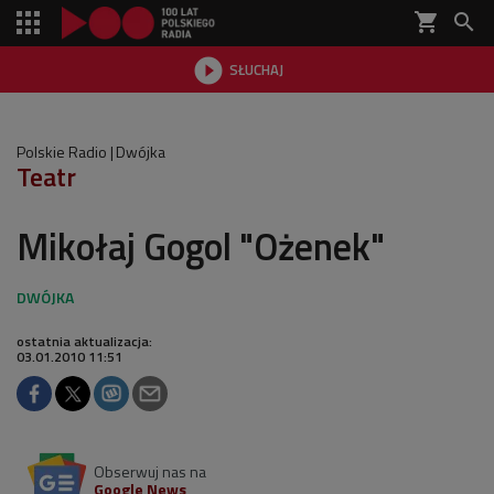
shopping_cart


SŁUCHAJ

Polskie Radio
Dwójka
Teatr
Mikołaj Gogol "Ożenek"
ostatnia aktualizacja:
03.01.2010 11:51
Obserwuj nas na
Google News