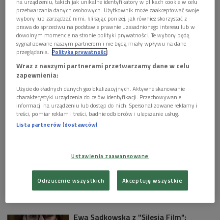
na urządzeniu, takich jak unikalne identyfikatory w plikach cookie w celu
Mazur, Dorożkarz - Jacek Jarosz. Realizacja akustyczna:
przetwarzania danych osobowych. Użytkownik może zaakceptować swoje
Andrzej Brzoska. Nagranie z 1996 roku.
wybory lub zarządzać nimi, klikając poniżej, jak również skorzystać z
prawa do sprzeciwu na podstawie prawnie uzasadnionego interesu lub w
dowolnym momencie na stronie polityki prywatności. Te wybory będą
Komiczna historia o ożenku starego kawalera, który w
sygnalizowane naszym partnerom i nie będą miały wpływu na dane
przeglądania.
Polityka prywatności
godzinie próby - stchórzył. Uciekł przez okno, zostawiając w
Wraz z naszymi partnerami przetwarzamy dane w celu
sukni ślubnej, pogrążoną we łzach, kandydatkę na małżonkę.
zapewnienia:
Niezwykle żywa akcja, pełnokrwiste typy bohaterów - to
Użycie dokładnych danych geolokalizacyjnych. Aktywne skanowanie
atuty tej wciąż bawiącej widzów i słuchaczy komedii Gogola.
charakterystyki urządzenia do celów identyfikacji. Przechowywanie
informacji na urządzeniu lub dostęp do nich. Spersonalizowane reklamy i
treści, pomiar reklam i treści, badnie odbiorców i ulepszanie usług.
Zobacz więcej na temat:
agnieszka pilaszewska
andrzej brzoska
jajecznica
Lista partnerów (dostawców)
julian tuwim
kazimierz mazur
słuchowisko
KULTURA W POLSKIM RADIU:
Ustawienia zaawansowane
"Cliff Booth" ma kłopoty: David Fincher
robi dokrętki, Brad Pitt wraca na plan
Odrzucenie wszystkich
Akceptuję wszystkie
Ewa Sadkowska z "Silesia Film":