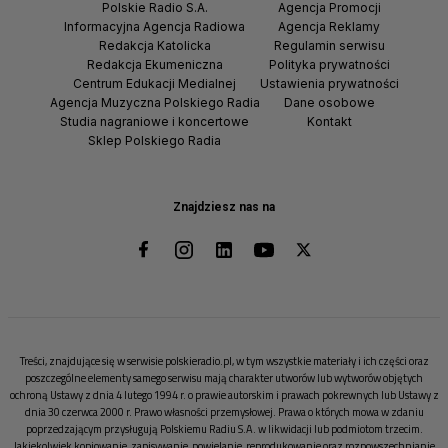
Polskie Radio S.A.
Agencja Promocji
Informacyjna Agencja Radiowa
Agencja Reklamy
Redakcja Katolicka
Regulamin serwisu
Redakcja Ekumeniczna
Polityka prywatności
Centrum Edukacji Medialnej
Ustawienia prywatności
Agencja Muzyczna Polskiego Radia
Dane osobowe
Studia nagraniowe i koncertowe
Kontakt
Sklep Polskiego Radia
Znajdziesz nas na
Treści, znajdujące się w serwisie polskieradio.pl, w tym wszystkie materiały i ich części oraz
poszczególne elementy samego serwisu mają charakter utworów lub wytworów objętych
ochroną Ustawy z dnia 4 lutego 1994 r. o prawie autorskim i prawach pokrewnych lub Ustawy z
dnia 30 czerwca 2000 r. Prawo własności przemysłowej. Prawa o których mowa w zdaniu
poprzedzającym przysługują Polskiemu Radiu S.A. w likwidacji lub podmiotom trzecim.
Jakiekolwiek kopiowanie, zapisywanie, powielanie, reprodukowanie oraz rozpowszechnianie