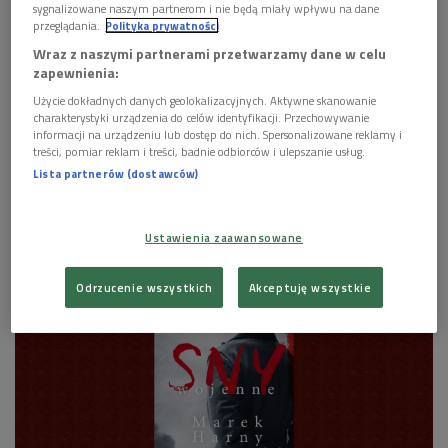
sygnalizowane naszym partnerom i nie będą miały wpływu na dane
przeglądania.
Polityka prywatności
Wraz z naszymi partnerami przetwarzamy dane w celu
zapewnienia:
Użycie dokładnych danych geolokalizacyjnych. Aktywne skanowanie
charakterystyki urządzenia do celów identyfikacji. Przechowywanie
informacji na urządzeniu lub dostęp do nich. Spersonalizowane reklamy i
treści, pomiar reklam i treści, badnie odbiorców i ulepszanie usług.
Lista partnerów (dostawców)
Okładka książki "Arystokrata ducha. Życie i dziedzictwo błogosławionego ojca
Klemensa Szeptyckiego (1869-1951)"
Foto: materiały prom./Shutterstock
Ustawienia zaawansowane
Odrzucenie wszystkich
Akceptuję wszystkie