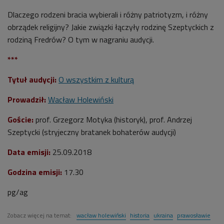
Dlaczego rodzeni bracia wybierali i różny patriotyzm, i różny
obrządek religijny? Jakie związki łączyły rodzinę Szeptyckich z
rodziną Fredrów? O tym w nagraniu audycji.
***
Tytuł audycji:
O wszystkim z kulturą
Prowadził:
Wacław Holewiński
Goście:
prof. Grzegorz Motyka (historyk), prof. Andrzej
Szeptycki (stryjeczny bratanek bohaterów audycji)
Data emisji:
25.09.2018
Godzina emisji:
17.30
pg/ag
Zobacz więcej na temat:
wacław holewiński
historia
ukraina
prawosławie