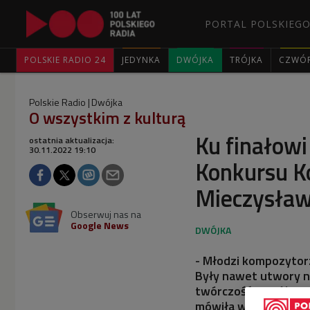
PORTAL POLSKIEGO
POLSKIE RADIO 24
JEDYNKA
DWÓJKA
TRÓJKA
CZWÓ
Polskie Radio
Dwójka
O wszystkim z kulturą
Ku finałow
ostatnia aktualizacja:
30.11.2022 19:10
Konkursu K
Mieczysław
Obserwuj nas na
Google News
- Młodzi kompozytorz
Były nawet utwory na
twórczość współczesn
mówiła w "Wybieram D