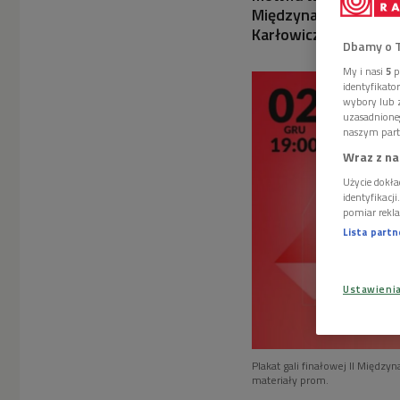
Międzynarodowego K
Karłowicza.
Dbamy o 
My i nasi
5
p
identyfikat
wybory lub z
uzasadnione
naszym part
Wraz z na
Użycie dokła
identyfikacj
pomiar rekla
Lista part
Ustawieni
Plakat gali finałowej II Międ
materiały prom.