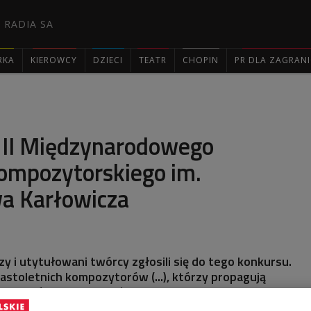
 RADIA SA
RKA
KIEROWCY
DZIECI
TEATR
CHOPIN
PR DLA ZAGRAN

i II Międzynarodowego
ompozytorskiego im.
a Karłowicza
y i utytułowani twórcy zgłosili się do tego konkursu.
stoletnich kompozytorów (...), którzy propagują
ą i próbują swoich sił w większych konkursach -
wójkę" Anna Huszcza, sekretarz jury II