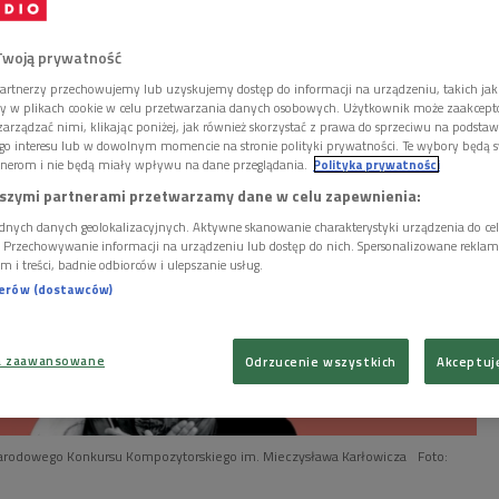
onkursu Kompozytorskiego im. Mieczysława
Twoją prywatność
artnerzy przechowujemy lub uzyskujemy dostęp do informacji na urządzeniu, takich jak
ory w plikach cookie w celu przetwarzania danych osobowych. Użytkownik może zaakcep
arządzać nimi, klikając poniżej, jak również skorzystać z prawa do sprzeciwu na podsta
go interesu lub w dowolnym momencie na stronie polityki prywatności. Te wybory będą 
nerom i nie będą miały wpływu na dane przeglądania.
Polityka prywatności
szymi partnerami przetwarzamy dane w celu zapewnienia:
dnych danych geolokalizacyjnych. Aktywne skanowanie charakterystyki urządzenia do ce
i. Przechowywanie informacji na urządzeniu lub dostęp do nich. Spersonalizowane reklamy 
m i treści, badnie odbiorców i ulepszanie usług.
nerów (dostawców)
a zaawansowane
Odrzucenie wszystkich
Akceptuj
zynarodowego Konkursu Kompozytorskiego im. Mieczysława Karłowicza
Foto: