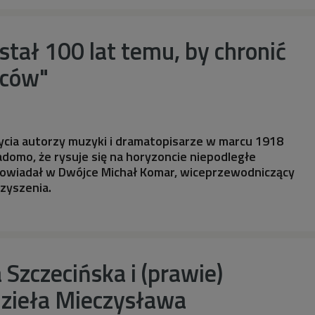
tał 100 lat temu, by chronić
rców"
życia autorzy muzyki i dramatopisarze w marcu 1918
iadomo, że rysuje się na horyzoncie niepodległe
powiadał w Dwójce Michał Komar, wiceprzewodniczący
zyszenia.
 Szczecińska i (prawie)
dzieła Mieczysława