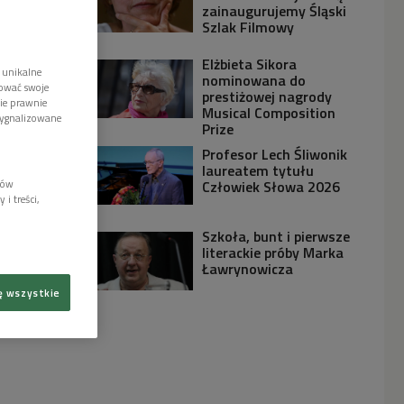
zainaugurujemy Śląski
Szlak Filmowy
Elżbieta Sikora
 unikalne
nominowana do
tować swoje
prestiżowej nagrody
wie prawnie
Musical Composition
sygnalizowane
Prize
Profesor Lech Śliwonik
laureatem tytułu
lów
Człowiek Słowa 2026
i treści,
Szkoła, bunt i pierwsze
literackie próby Marka
Ławrynowicza
ę wszystkie