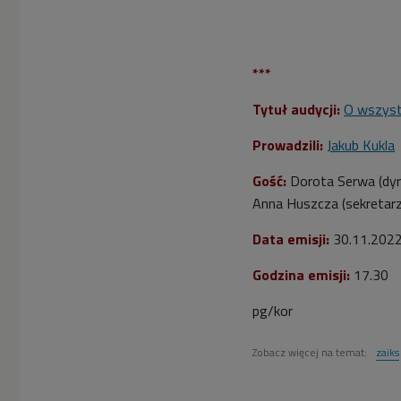
***
Tytuł audycji:
O wszyst
Prowadzili:
Jakub Kukla
Gość:
Dorota Serwa (dyr
Anna Huszcza (sekretar
Data emisji:
30.11.202
Godzina emisji:
17.30
pg/kor
Zobacz więcej na temat:
zaiks