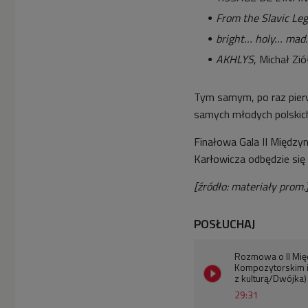
From the Slavic Le
bright… holy… ma
AKHLYS
, Michał Zi
Tym samym, po raz pierw
samych młodych polskic
Finałowa Gala II Międz
Karłowicza odbędzie się 
[źródło: materiały prom.
POSŁUCHAJ
Rozmowa o II Mi
Kompozytorskim i
z kulturą/Dwójka)
29:31