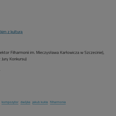
kim z kulturą
ektor Filharmonii im. Mieczysława Karłowicza w Szczecinie),
z
Jury Konkursu)
2
kompozytor
dwójka
jakub kukla
filharmonia