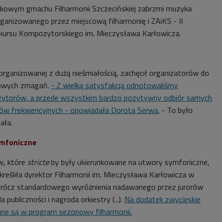
ątkowym gmachu Filharmonii Szczecińskiej zabrzmi muzyka
ganizowanego przez miejscową filharmonię i ZAiKS - II
ursu Kompozytorskiego im. Mieczysława Karłowicza.
 organizowanej z dużą nieśmiałością, zachęcił organizatorów do
sowych zmagań.
- Z wielką satysfakcją odnotowaliśmy
ytorów, a przede wszystkim bardzo pozytywny odbiór samych
mów frekwencyjnych - opowiadała Dorota Serwa.
- To było
dała.
ymfoniczne
w, które
stricte
by były ukierunkowane na utwory symfoniczne,
dkreśliła dyrektor Filharmonii im. Mieczysława Karłowicza w
oprócz standardowego wyróżnienia nadawanego przez jurorów
 publiczności i nagroda orkiestry (...).
Na dodatek zwycięskie
 są w program sezonowy filharmonii.