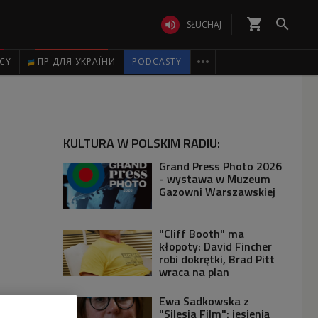
shopping_cart


SŁUCHAJ

ICY
ПР ДЛЯ УКРАЇНИ
PODCASTY
KULTURA W POLSKIM RADIU:
Grand Press Photo 2026
- wystawa w Muzeum
Gazowni Warszawskiej
"Cliff Booth" ma
kłopoty: David Fincher
robi dokrętki, Brad Pitt
wraca na plan
Ewa Sadkowska z
"Silesia Film": jesienią