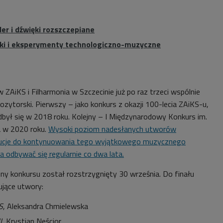
er i dźwięki rozszczepiane
ki i eksperymenty technologiczno-muzyczne
ZAiKS i Filharmonia w Szczecinie już po raz trzeci wspólnie
zytorski. Pierwszy – jako konkurs z okazji 100-lecia ZAiKS-u,
dbył się w 2018 roku. Kolejny – I Międzynarodowy Konkurs im.
 w 2020 roku.
Wysoki poziom nadesłanych utworów
ytucje do kontynuowania tego wyjątkowego muzycznego
a odbywać się regularnie co dwa lata.
ony konkursu został rozstrzygnięty 30 września. Do finału
ujące utwory:
S
, Aleksandra Chmielewska
I
, Krystian Neścior