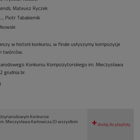
gends
, Mateusz Ryczek
d…
, Piotr Tabakiernik
ółkowski
szy w historii konkursu, w finale usłyszymy kompozycje
h twórców.
ynarodowego Konkursu Kompozytorskiego im. Mieczysława
2 grudnia br.
]
ędzynarodowym Konkursie
m. Mieczysława Karłowicza (O wszystkim