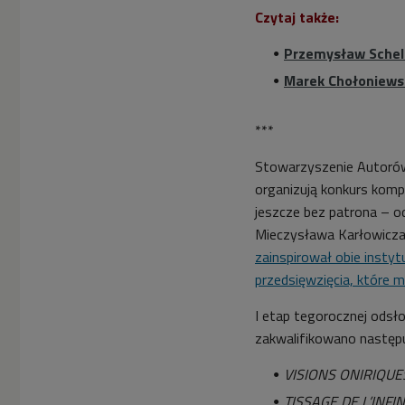
Czytaj także:
Przemysław Schell
Marek Chołoniews
***
Stowarzyszenie Autorów 
organizują konkurs kompo
jeszcze bez patrona – o
Mieczysława Karłowicza
zainspirował obie inst
przedsięwzięcia, które m
I etap tegorocznej odsł
zakwalifikowano następ
VISIONS ONIRIQUE
TISSAGE DE L’INFIN