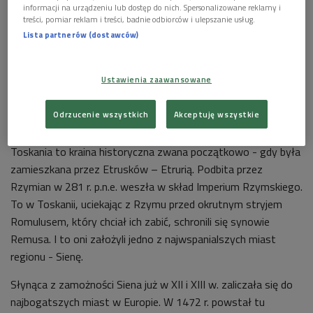
informacji na urządzeniu lub dostęp do nich. Spersonalizowane reklamy i
treści, pomiar reklam i treści, badnie odbiorców i ulepszanie usług.
Lista partnerów (dostawców)
Ustawienia zaawansowane
Siena. Jeden z budynków z cegły w charakterystycznym kolorze ciemnej
Odrzucenie wszystkich
Akceptuję wszystkie
czerwieni
Foto: Steve Jurvetson/flickr/CC
Toskania to kraina historyczna zwana początkowo - gdy była
zamieszkana przez Etrusków – Etrurią. Podbita przez
Rzymian w 281 r. p.n.e. weszła w skład Imperium Rzymskiego.
To w Toskanii, uciekając z Rzymu przed okrutnym stryjem
Romulusem, który chciał ich zabić, schronili się synowie
Remusa. I to oni założyli jedno z najwspanialszych miast
regionu - Sienę.
Słynąca z zamożności Siena już w XII i XIII w. zaliczała się do
najbogatszych miast w Europie. W 1472 r. powstał tu