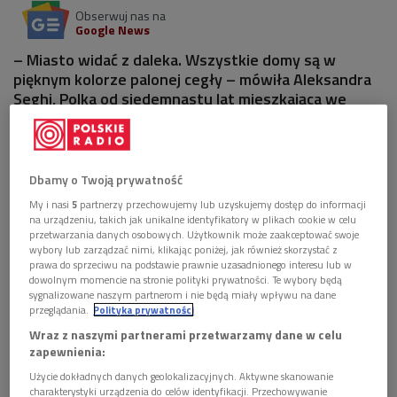
Obserwuj nas na
Google News
– Miasto widać z daleka. Wszystkie domy są w
pięknym kolorze palonej cegły – mówiła Aleksandra
Seghi, Polka od siedemnastu lat mieszkająca we
włoskiej Toskanii.
1 plik
AUDIO
Dbamy o Twoją prywatność


14'52
My i nasi
5
partnerzy przechowujemy lub uzyskujemy dostęp do informacji
na urządzeniu, takich jak unikalne identyfikatory w plikach cookie w celu
Aleksandra Seghi opowiada o historii, kulturze,
przetwarzania danych osobowych. Użytkownik może zaakceptować swoje
kuchni i mieszkańcach Toskanii (Kwadrans bez
wybory lub zarządzać nimi, klikając poniżej, jak również skorzystać z
muzyki/Dwójka)
prawa do sprzeciwu na podstawie prawnie uzasadnionego interesu lub w
dowolnym momencie na stronie polityki prywatności. Te wybory będą
sygnalizowane naszym partnerom i nie będą miały wpływu na dane
przeglądania.
Polityka prywatności
Wraz z naszymi partnerami przetwarzamy dane w celu
zapewnienia:
Użycie dokładnych danych geolokalizacyjnych. Aktywne skanowanie
charakterystyki urządzenia do celów identyfikacji. Przechowywanie