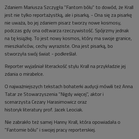
Zdaniem Mariusza Szczygła "Fantom bólu" to dowód, że Krall
jest nie tylko reportażystką, ale i pisarką. - Ona się za pisarkę
nie uważa, bo jej zdaniem pisarz tworzy nowe kosmosy,
podczas gdy ona odtwarza rzeczywistość. Spójrzmy jednak
na tę książkę. To jest nowy kosmos, który ma swoje granice,
mieszkańców, cechy wyraziste. Ona jest pisarką, bo
stworzyła swój świat - podkreślał.
Reporter wyjaśniał literackość stylu Krall na przykładzie jej
zdania o mirabelce.
O najważniejszych tekstach bohaterki audycji mówili też
Anna
Tatar ze Stowarzyszenia "Nigdy więcej",
aktor i
scenarzysta
Cezary Harasimowicz oraz
historyk
literatury
prof. Jacek Leociak.
Nie zabrakło też samej Hanny Krall, która opowiadała o
"Fantomie bólu" i swojej pracy reporterskiej.