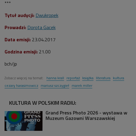
***
Tytuł audycji:
Dwukropek
Prowadzi:
Dorota Gacek
Data emisji:
23.04.2017
Godzina emisji:
21.00
bch/jp
Zobacz więcej na temat:
hanna krall
reportaż
książka
literatura
kultura
cezary harasimowicz
mariusz szczygieł
marek miller
KULTURA W POLSKIM RADIU:
Grand Press Photo 2026 - wystawa w
Muzeum Gazowni Warszawskiej