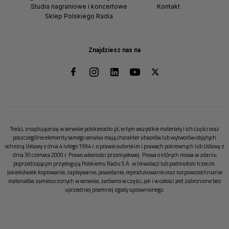
Studia nagraniowe i koncertowe
Kontakt
Sklep Polskiego Radia
Znajdziesz nas na
Treści, znajdujące się w serwisie polskieradio.pl, w tym wszystkie materiały i ich części oraz
poszczególne elementy samego serwisu mają charakter utworów lub wytworów objętych
ochroną Ustawy z dnia 4 lutego 1994 r. o prawie autorskim i prawach pokrewnych lub Ustawy z
dnia 30 czerwca 2000 r. Prawo własności przemysłowej. Prawa o których mowa w zdaniu
poprzedzającym przysługują Polskiemu Radiu S.A. w likwidacji lub podmiotom trzecim.
Jakiekolwiek kopiowanie, zapisywanie, powielanie, reprodukowanie oraz rozpowszechnianie
materiałów zamieszczonych w serwisie, zarówno w części, jak i w całości jest zabronione bez
uprzedniej pisemnej zgody uprawnionego.