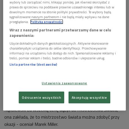
wybory lub zarządzać nimi, klikając poniżej, jak również skorzystać z
prawa do sprzeciwu na podstawie prawnie uzasadnionego interesu lub w
dowolnym momencie na stronie polityki prywatności. Te wybory będą
sygnalizowane naszym partnerom i nie będą miały wpływu na dane
przeglądania.
Polityka prywatności
Wraz z naszymi partnerami przetwarzamy dane w celu
zapewnienia:
Hanna Krall
Foto: PAP/Jacek Bednarczyk
Użycie dokładnych danych geolokalizacyjnych. Aktywne skanowanie
charakterystyki urządzenia do celów identyfikacji. Przechowywanie
Pretekstem do rozmowy o twórczości Hanny Krall był liczący
informacji na urządzeniu lub dostęp do nich. Spersonalizowane reklamy i
treści, pomiar reklam i treści, badnie odbiorców i ulepszanie usług.
tysiąc dwieście stron tom pt. "Fantom bólu". Gromadzi on 12
Lista partnerów (dostawców)
książek autorki
słynnego reportażu "Zdążyć przed Panem
Bogiem". Marek Miller zwracał uwagę, że na tle innych tuzów
reportażu pisarstwo Krall wyróżnia spokój i uważność na
Ustawienia zaawansowane
samo życie. - Ona nie goni za wielkim celem. Wie, że czasami
trzeba iść z przyjaciółmi na wino albo nigdzie nie iść i patrzeć
Odrzucenie wszystkich
Akceptuję wszystkie
przez cały dzień przez okno. Podczas gdy Kapuściński i
Kąkolewski za wszelką cenę dążyli do mistrzostwa świata,
ona zakłada, że to mistrzostwo świata można zdobyć przy
okazji - oceniał Marek Miller.