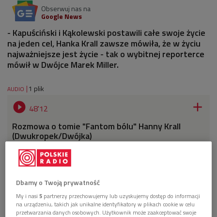
Obserwuj nas na
Google News
- Kapuściński i Kąkolewski postawili całe swoje życie
na jeden cel, Hanka Krall zawsze mówiła, że w życiu
najważniejsze jest życie - tak o wybitnej reporterce
mówił w Dwójce Marek Miller.
1 plik
AUDIO


48'12
Rozmowa o tomie "Fantom bólu" Hanny Krall
(Dwukropek/Dwójka)
Dbamy o Twoją prywatność
My i nasi
5
partnerzy przechowujemy lub uzyskujemy dostęp do informacji
na urządzeniu, takich jak unikalne identyfikatory w plikach cookie w celu
przetwarzania danych osobowych. Użytkownik może zaakceptować swoje