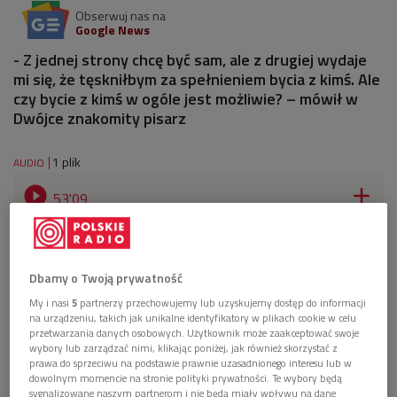
Obserwuj nas na
Google News
- Z jednej strony chcę być sam, ale z drugiej wydaje
mi się, że tęskniłbym za spełnieniem bycia z kimś. Ale
czy bycie z kimś w ogóle jest możliwie? – mówił w
Dwójce znakomity pisarz
1 plik
AUDIO


53'09
Z Jerzym Pilchem o miłości, wolności, chorobie,
demonach, diable i Bogu rozmawia Andrzej
Franaszek (Dwukropek/Dwójka)
Dbamy o Twoją prywatność
My i nasi
5
partnerzy przechowujemy lub uzyskujemy dostęp do informacji
na urządzeniu, takich jak unikalne identyfikatory w plikach cookie w celu
przetwarzania danych osobowych. Użytkownik może zaakceptować swoje
wybory lub zarządzać nimi, klikając poniżej, jak również skorzystać z
prawa do sprzeciwu na podstawie prawnie uzasadnionego interesu lub w
dowolnym momencie na stronie polityki prywatności. Te wybory będą
sygnalizowane naszym partnerom i nie będą miały wpływu na dane