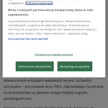
przeglądania.
Polityka prywatności
Wraz z naszymi partnerami przetwarzamy dane w celu
zapewnienia:
Użycie dokładnych danych geolokalizacyjnych. Aktywne skanowanie
charakterystyki urządzenia do celów identyfikacji. Przechowywanie
informacji na urządzeniu lub dostęp do nich. Spersonalizowane reklamy i
treści, pomiar reklam i treści, badnie odbiorców i ulepszanie usług.
"Pisanie jest dla mnie najważniejsze. Nie było lepszych dni niż te, kiedy byłem
Lista partnerów (dostawców)
po dobrym pisaniu", mówił w Dwójce Jerzy Pilch (na zdj.)
Foto: PAP/Andrzej
Rybczyński
Ustawienia zaawansowane
Punktem wyjścia rozmowy z Jerzym Pilchem była jego
najnowsza książka "Zuza albo czas oddalenia" – historia
Odrzucenie wszystkich
Akceptuję wszystkie
związku między starzejącym się pisarzem i młodziutką
dziewczyną. - Opowieść o obcowaniu ze sprzedajnymi
dziewczynami w każdych warunkach nie jest za bardzo
cenzuralna – przyznawał Jerzy Pilch, odpowiadając na pytanie,
na ile prawdziwe są wpisane w jego książkę sygnały
autobiograficzne.
Szczere wyznania gościa Dwójki dotyczyły także innych