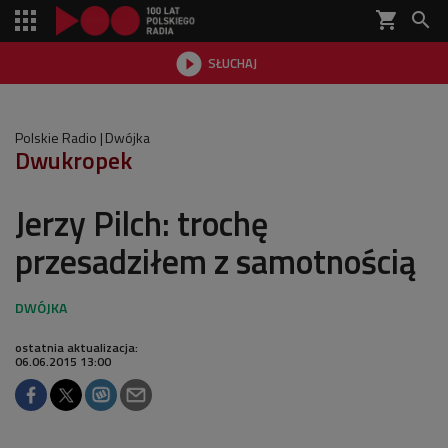
shopping_cart


SŁUCHAJ

Polskie Radio
Dwójka
Dwukropek
Jerzy Pilch: trochę
przesadziłem z samotnością
ostatnia aktualizacja:
06.06.2015 13:00