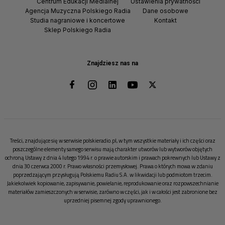
Centrum Edukacji Medialnej
Ustawienia prywatności
Agencja Muzyczna Polskiego Radia
Dane osobowe
Studia nagraniowe i koncertowe
Kontakt
Sklep Polskiego Radia
Znajdziesz nas na
Treści, znajdujące się w serwisie polskieradio.pl, w tym wszystkie materiały i ich części oraz
poszczególne elementy samego serwisu mają charakter utworów lub wytworów objętych
ochroną Ustawy z dnia 4 lutego 1994 r. o prawie autorskim i prawach pokrewnych lub Ustawy z
dnia 30 czerwca 2000 r. Prawo własności przemysłowej. Prawa o których mowa w zdaniu
poprzedzającym przysługują Polskiemu Radiu S.A. w likwidacji lub podmiotom trzecim.
Jakiekolwiek kopiowanie, zapisywanie, powielanie, reprodukowanie oraz rozpowszechnianie
materiałów zamieszczonych w serwisie, zarówno w części, jak i w całości jest zabronione bez
uprzedniej pisemnej zgody uprawnionego.