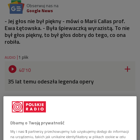
Obserwuj nas na
Google News
- Jej głos nie był piękny - mówi o Marii Callas prof.
Ewa Łętowska. - Była śpiewaczką wyrazistą. To nie
był głos piękny, to był głos dobry do tego, co ona
robiła.
1 plik
AUDIO


40'10
35 lat temu odeszła legenda opery
Dbamy o Twoją prywatność
My i nasi
5
partnerzy przechowujemy lub uzyskujemy dostęp do informacji
na urządzeniu, takich jak unikalne identyfikatory w plikach cookie w celu