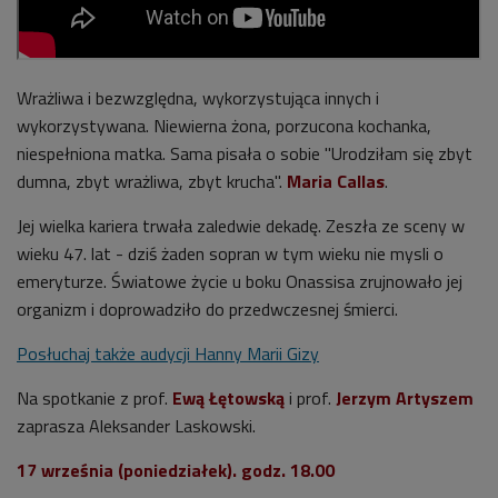
Wrażliwa i bezwzględna, wykorzystująca innych i
wykorzystywana. Niewierna żona, porzucona kochanka,
niespełniona matka. Sama pisała o sobie "Urodziłam się zbyt
dumna, zbyt wrażliwa, zbyt krucha".
Maria Callas
.
Jej wielka kariera trwała zaledwie dekadę. Zeszła ze sceny w
wieku 47. lat - dziś żaden sopran w tym wieku nie mysli o
emeryturze. Światowe życie u boku Onassisa zrujnowało jej
organizm i doprowadziło do przedwczesnej śmierci.
Posłuchaj także audycji Hanny Marii Gizy
Na spotkanie z prof.
Ewą Łętowską
i prof.
Jerzym Artyszem
zaprasza Aleksander Laskowski.
17 września (poniedziałek). godz. 18.00