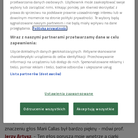
przetwarzania danych osobowych. Użytkownik może zaakceptować swoje
wybory lub zarządzać nimi, klikając poniżej, jak również skorzystać z
prawa do sprzeciwu na podstawie prawnie uzasadnionego interesu lub w
dowolnym momencie na stronie polityki prywatności. Te wybory będą
sygnalizowane naszym partnerom i nie będą miały wpływu na dane
przeglądania.
Polityka prywatności
Wraz z naszymi partnerami przetwarzamy dane w celu
Maria Callas jako Violetta w "Traviacie" Verdiego
Foto: Houston
zapewnienia:
Rogers/Wikimedia, lic. CC
Użycie dokładnych danych geolokalizacyjnych. Aktywne skanowanie
"If you want to be a successful singer need a GLOOOORIOUS
charakterystyki urządzenia do celów identyfikacji. Przechowywanie
voice. Period" ("Aby zostać sławną śpiewaczką wszystko
informacji na urządzeniu lub dostęp do nich. Spersonalizowane reklamy i
treści, pomiar reklam i treści, badnie odbiorców i ulepszanie usług.
czego potrrzbujesz to WSPANIAAAAAŁY głos. Kropka.") To
Lista partnerów (dostawców)
sławne stwierdzenie
Anny Russell
nie ma zastosowania w
przypadku Marii Callas. To nie piękno jej głosu zapewniło jej
sukcesy - to jej wnętrze, prawda psychologiczna kreowanych
Ustawienia zaawansowane
przez nią postaci, niebanalna uroda i znakomite zdolności
aktorskie - cecha w jej epoce niedościgniona.
Odrzucenie wszystkich
Akceptuję wszystkie
- Piękno jest skomplikowane. Piękno to prawda: w tym
znaczeniu głos Marii Callas był bardzo piękny - mówi prof.
Jerzy Artysz
. - Ten głos porusza moje wnętrze a ciarki