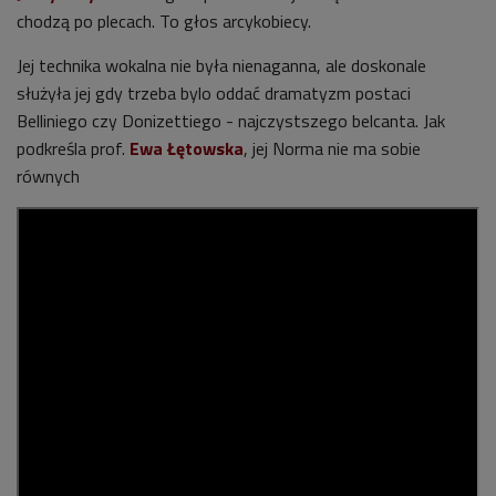
chodzą po plecach. To głos arcykobiecy.
Jej technika wokalna nie była nienaganna, ale doskonale
służyła jej gdy trzeba bylo oddać dramatyzm postaci
Belliniego czy Donizettiego - najczystszego belcanta. Jak
podkreśla prof.
Ewa Łętowska
, jej Norma nie ma sobie
równych