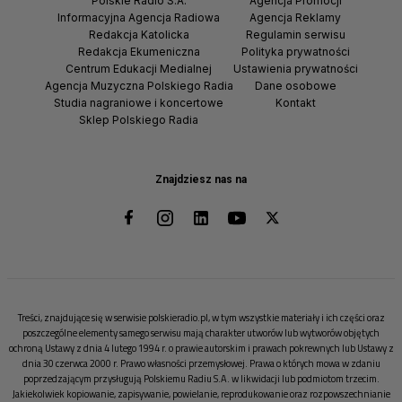
Polskie Radio S.A.
Agencja Promocji
Informacyjna Agencja Radiowa
Agencja Reklamy
Redakcja Katolicka
Regulamin serwisu
Redakcja Ekumeniczna
Polityka prywatności
Centrum Edukacji Medialnej
Ustawienia prywatności
Agencja Muzyczna Polskiego Radia
Dane osobowe
Studia nagraniowe i koncertowe
Kontakt
Sklep Polskiego Radia
Znajdziesz nas na
Treści, znajdujące się w serwisie polskieradio.pl, w tym wszystkie materiały i ich części oraz
poszczególne elementy samego serwisu mają charakter utworów lub wytworów objętych
ochroną Ustawy z dnia 4 lutego 1994 r. o prawie autorskim i prawach pokrewnych lub Ustawy z
dnia 30 czerwca 2000 r. Prawo własności przemysłowej. Prawa o których mowa w zdaniu
poprzedzającym przysługują Polskiemu Radiu S.A. w likwidacji lub podmiotom trzecim.
Jakiekolwiek kopiowanie, zapisywanie, powielanie, reprodukowanie oraz rozpowszechnianie