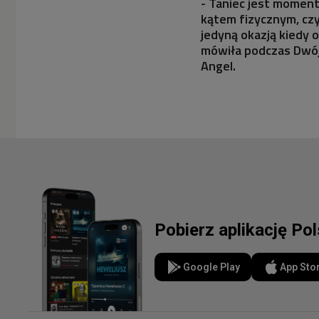
- Taniec jest momen
kątem fizycznym, cz
jedyną okazją kiedy 
mówiła podczas Dwój
Angel.
Pobierz aplikację Po
Google Play
App Sto