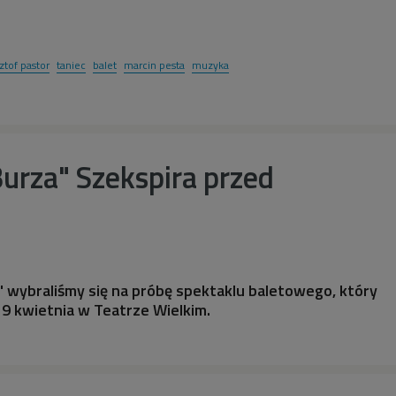
ztof pastor
taniec
balet
marcin pesta
muzyka
urza" Szekspira przed
 wybraliśmy się na próbę spektaklu baletowego, który
 9 kwietnia w Teatrze Wielkim.