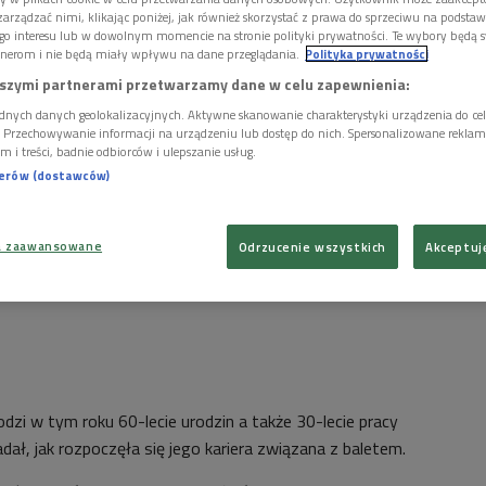
arządzać nimi, klikając poniżej, jak również skorzystać z prawa do sprzeciwu na podsta
go interesu lub w dowolnym momencie na stronie polityki prywatności. Te wybory będą 
nerom i nie będą miały wpływu na dane przeglądania.
Polityka prywatności
szymi partnerami przetwarzamy dane w celu zapewnienia:
dnych danych geolokalizacyjnych. Aktywne skanowanie charakterystyki urządzenia do ce
i. Przechowywanie informacji na urządzeniu lub dostęp do nich. Spersonalizowane reklamy 
m i treści, badnie odbiorców i ulepszanie usług.
nerów (dostawców)
a zaawansowane
Odrzucenie wszystkich
Akceptuj
dzi w tym roku 60-lecie urodzin a także 30-lecie pracy
dał, jak rozpoczęła się jego kariera związana z baletem.