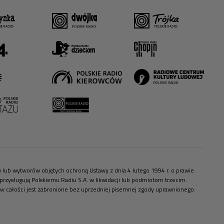
ów lub wytworów objętych ochroną Ustawy z dnia 4 lutego 1994 r. o prawie
zysługują Polskiemu Radiu S.A. w likwidacji lub podmiotom trzecim.
 w całości jest zabronione bez uprzedniej pisemnej zgody uprawnionego.