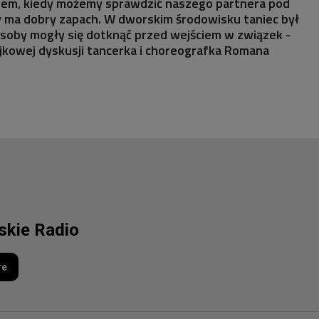
tem, kiedy możemy sprawdzić naszego partnera pod
y ma dobry zapach. W dworskim środowisku taniec był
osoby mogły się dotknąć przed wejściem w związek -
kowej dyskusji tancerka i choreografka Romana
lskie Radio
re