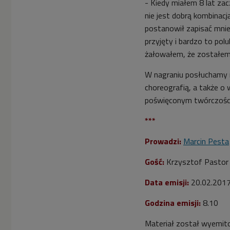
- Kiedy miałem 8 lat zac
nie jest dobrą kombinacj
postanowił zapisać mnie
przyjęty i bardzo to po
żałowałem, że zostałem
W nagraniu posłuchamy r
choreografią, a także o
poświęconym twórczości
***
Prowadzi:
Marcin Pesta
Gość:
Krzysztof Pastor 
Data emisji:
20.02.201
Godzina emisji:
8.10
Materiał został wyemit