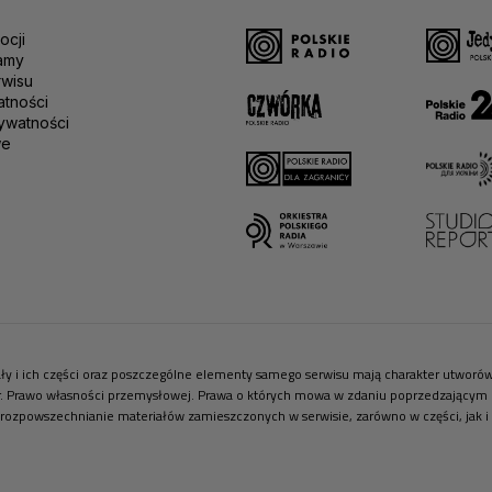
ocji
amy
rwisu
atności
ywatności
we
riały i ich części oraz poszczególne elementy samego serwisu mają charakter utwor
r. Prawo własności przemysłowej. Prawa o których mowa w zdaniu poprzedzającym pr
 rozpowszechnianie materiałów zamieszczonych w serwisie, zarówno w części, jak i