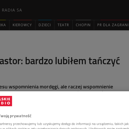
 RADIA SA
RKA
KIEROWCY
DZIECI
TEATR
CHOPIN
PR DLA ZAGRAN

astor: bardzo lubiłem tańczyć
resu wspomnienia mordęgi, ale raczej wspomnienie
widzami i innymi artystami. Najważniejszy był ten
umienia między nami – powiedział Dyrektor Polskiego
słynny choreograf, który swą karierę rozpoczynał od
baletowej.
Twoją prywatność
artnerzy przechowujemy lub uzyskujemy dostęp do informacji na urządzeniu, takich jak
ory w plikach cookie w celu przetwarzania danych osobowych. Użytkownik może zaakcep