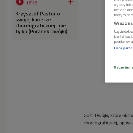


16'15
wybory lub z
uzasadnione
Krzysztof Pastor o
naszym part
swojej karierze
Wraz z na
choreograficznej i nie
tylko (Poranek Dwójki)
Użycie dokła
identyfikacj
pomiar rekla
Lista part
Ustawieni
Gość Dwójki, który obcho
choreograficznej, opowia