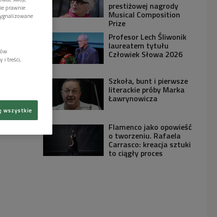
prestiżowej nagrody
wie prawnie
Musical Composition
sygnalizowane
Prize
Profesor Lech Śliwonik
laureatem tytułu
lów
Człowiek Słowa 2026
i treści,
Szkoła, bunt i pierwsze
literackie próby Marka
Ławrynowicza
ę wszystkie
Flamenco jako opowieść
o tworzeniu. Rafaela
Carrasco: kreacja sztuki
to ciągły proces