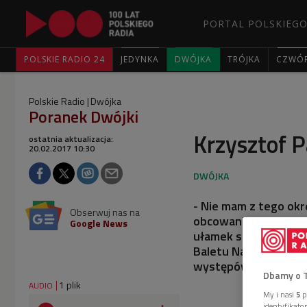
PORTAL POLSKIEGO
POLSKIE RADIO 24
JEDYNKA
DWÓJKA
TRÓJKA
CZWÓ
Polskie Radio
Dwójka
Poranek Dwójki
Krzysztof P
ostatnia aktualizacja:
20.02.2017 10:30
- Nie mam z tego ok
Obserwuj nas na
obcowania z muzyką, 
Google News
ułamek sekundy zroz
Baletu Narodowego i 
występów na scenie 
Dbamy o 
1 plik
AUDIO
My i nasi
5
p
identyfikat