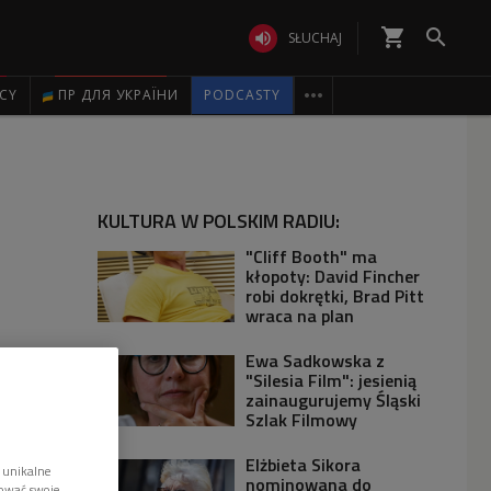
shopping_cart


SŁUCHAJ

ICY
ПР ДЛЯ УКРАЇНИ
PODCASTY
KULTURA W POLSKIM RADIU:
"Cliff Booth" ma
kłopoty: David Fincher
robi dokrętki, Brad Pitt
wraca na plan
Ewa Sadkowska z
"Silesia Film": jesienią
zainaugurujemy Śląski
Szlak Filmowy
Elżbieta Sikora
 unikalne
nominowana do
tować swoje