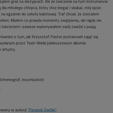
ząłem grać na skrzypcach. Ale że ćwiczenie na tym instrumencie
ą dla młodego chłopca, który chce biegać i skakać, mój ojciec
 na egzamin do szkoły baletowej. Traf chciał, że zostałem
lubiłem. Miałem co prawda momenty zwątpienia, ale nigdy nie
 tancerzem i zawsze wykonywałem swój zawód z pasją.
ównież o tym, jak Krzysztof Pastor postanowił zająć się
 wydanym przez Teatr Wielki jubileuszowym albumie
 artysty.
(choreograf, inscenizator)
7
owany w audycji
"Poranek Dwójki"
.