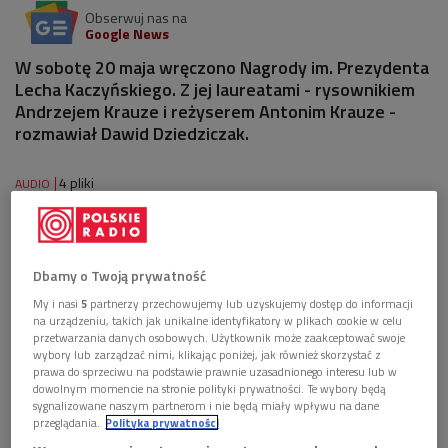
Obserwuj nas na
Google News
W sobotę 20 maja wręczono Nagrody im. Prezydenta
Lecha Kaczyńskiego. Z jej laureatami - rysownikiem
Andrzejem Krauze i reżyserem Antonim Krauze -
rozmawiał Dawid Dziedziczak.
4 pliki
AUDIO


04'35
Andrzej Krauze i Antoni Krauze o Nagrodzie im.
Dbamy o Twoją prywatność
Prezydenta Lecha Kaczyńskiego (Poranek Dwójki)
My i nasi
5
partnerzy przechowujemy lub uzyskujemy dostęp do informacji


na urządzeniu, takich jak unikalne identyfikatory w plikach cookie w celu
16'23
przetwarzania danych osobowych. Użytkownik może zaakceptować swoje
wybory lub zarządzać nimi, klikając poniżej, jak również skorzystać z
Krzysztof Kopczyński o książce "Dybuk. Opowieść
prawa do sprzeciwu na podstawie prawnie uzasadnionego interesu lub w
o nieważności świata" (Poranek Dwójki)
dowolnym momencie na stronie polityki prywatności. Te wybory będą
sygnalizowane naszym partnerom i nie będą miały wpływu na dane
przeglądania.
Polityka prywatności


05'24