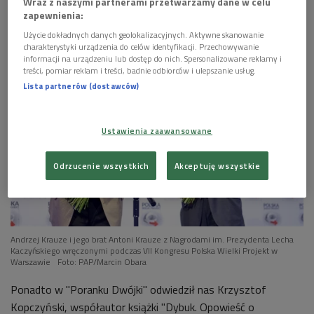
Wraz z naszymi partnerami przetwarzamy dane w celu
Podsumowanie Festiwalu Filmów Dokumentalnych
zapewnienia:
Millenium Docs Against Gravity 2017 (Poranek
Użycie dokładnych danych geolokalizacyjnych. Aktywne skanowanie
Dwójki)
charakterystyki urządzenia do celów identyfikacji. Przechowywanie
informacji na urządzeniu lub dostęp do nich. Spersonalizowane reklamy i
treści, pomiar reklam i treści, badnie odbiorców i ulepszanie usług.


01'43
Lista partnerów (dostawców)
Andrzej Leder poleca książkę "Modzelewski –
Werblan. Polska Ludowa" (Poranek Dwójki)
Ustawienia zaawansowane
Odrzucenie wszystkich
Akceptuję wszystkie
Andrzej Krauze i jego brat Antoni Krauze z Nagrodami im. Prezydenta Lecha
Kaczyńskiego wręczonymi podczas VII Kongresu Polska Wielki Projekt w
Warszawie
Foto: PAP/Marcin Obara
Ponadto w "Poranku Dwójki" odwiedził nas Krzysztof
Kopczyński, współautor książki "Dybuk. Opowieść o