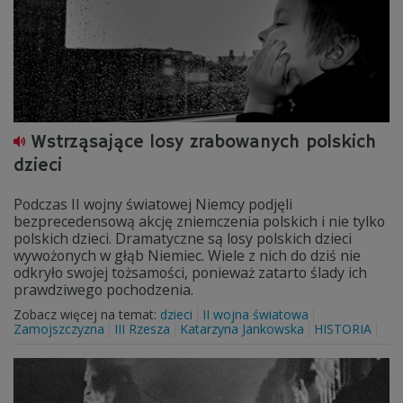
Wstrząsające losy zrabowanych polskich
dzieci
Podczas II wojny światowej Niemcy podjęli
bezprecedensową akcję zniemczenia polskich i nie tylko
polskich dzieci. Dramatyczne są losy polskich dzieci
wywożonych w głąb Niemiec. Wiele z nich do dziś nie
odkryło swojej tożsamości, ponieważ zatarto ślady ich
prawdziwego pochodzenia.
Zobacz więcej na temat:
dzieci
II wojna światowa
Zamojszczyzna
III Rzesza
Katarzyna Jankowska
HISTORIA