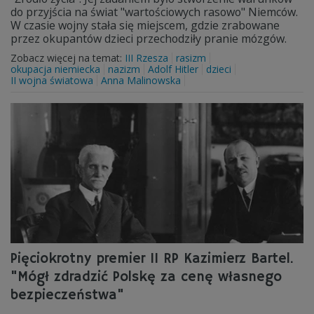
do przyjścia na świat "wartościowych rasowo" Niemców.
W czasie wojny stała się miejscem, gdzie zrabowane
przez okupantów dzieci przechodziły pranie mózgów.
Zobacz więcej na temat:
III Rzesza
rasizm
okupacja niemiecka
nazizm
Adolf Hitler
dzieci
II wojna światowa
Anna Malinowska
Pięciokrotny premier II RP Kazimierz Bartel.
"Mógł zdradzić Polskę za cenę własnego
bezpieczeństwa"