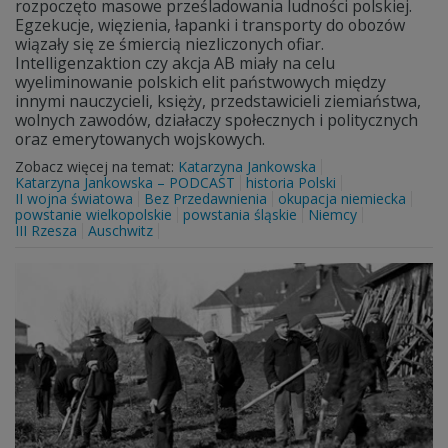
rozpoczęto masowe prześladowania ludności polskiej.
Egzekucje, więzienia, łapanki i transporty do obozów
wiązały się ze śmiercią niezliczonych ofiar.
Intelligenzaktion czy akcja AB miały na celu
wyeliminowanie polskich elit państwowych między
innymi nauczycieli, księży, przedstawicieli ziemiaństwa,
wolnych zawodów, działaczy społecznych i politycznych
oraz emerytowanych wojskowych.
Zobacz więcej na temat:
Katarzyna Jankowska
Katarzyna Jankowska – PODCAST
historia Polski
II wojna światowa
Bez Przedawnienia
okupacja niemiecka
powstanie wielkopolskie
powstania śląskie
Niemcy
III Rzesza
Auschwitz