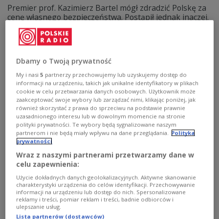
Premier prof. Kazimierz Bartel mógł zdradzić Polskę za
cenę własnego bezpieczeństwa. Postąpił jednak inaczej.
Za ten akt męstwa musiał zapłacić najwyższą cenę.
Zobacz więcej na temat:
II Rzeczpospolita
II wojna światowa
Kazimierz Bartel
Niemcy
Dbamy o Twoją prywatność
My i nasi
5
partnerzy przechowujemy lub uzyskujemy dostęp do
informacji na urządzeniu, takich jak unikalne identyfikatory w plikach
cookie w celu przetwarzania danych osobowych. Użytkownik może
zaakceptować swoje wybory lub zarządzać nimi, klikając poniżej, jak
również skorzystać z prawa do sprzeciwu na podstawie prawnie
uzasadnionego interesu lub w dowolnym momencie na stronie
polityki prywatności. Te wybory będą sygnalizowane naszym
partnerom i nie będą miały wpływu na dane przeglądania.
Polityka
prywatności
Wraz z naszymi partnerami przetwarzamy dane w
celu zapewnienia:
Gestapo. Nazistowska policja ponad
Użycie dokładnych danych geolokalizacyjnych. Aktywne skanowanie
prawem
charakterystyki urządzenia do celów identyfikacji. Przechowywanie
informacji na urządzeniu lub dostęp do nich. Spersonalizowane
reklamy i treści, pomiar reklam i treści, badnie odbiorców i
- Był taki drewniany budynek, dawna strzelnica. Wiele
ulepszanie usług.
razy widziałam ludzi, których pod nią rozstrzeliwało
Lista partnerów (dostawców)