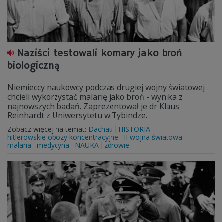
Naziści testowali komary jako broń
biologiczną
Niemieccy naukowcy podczas drugiej wojny światowej
chcieli wykorzystać malarię jako broń - wynika z
najnowszych badań. Zaprezentował je dr Klaus
Reinhardt z Uniwersytetu w Tybindze.
Zobacz więcej na temat:
Dachau
HISTORIA
hitlerowskie obozy koncentracyjne
II wojna światowa
malaria
medycyna
NAUKA
zdrowie