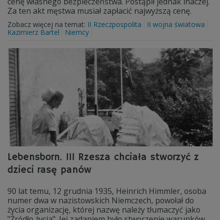
cenę własnego bezpieczeństwa. Postąpił jednak inaczej.
Za ten akt męstwa musiał zapłacić najwyższą cenę.
Zobacz więcej na temat:
II Rzeczpospolita
II wojna światowa
Kazimierz Bartel
Niemcy
Lebensborn. III Rzesza chciała stworzyć z
dzieci rasę panów
90 lat temu, 12 grudnia 1935, Heinrich Himmler, osoba
numer dwa w nazistowskich Niemczech, powołał do
życia organizację, której nazwę należy tłumaczyć jako
"Źródło życia". Jej zadaniem było stworzenie warunków