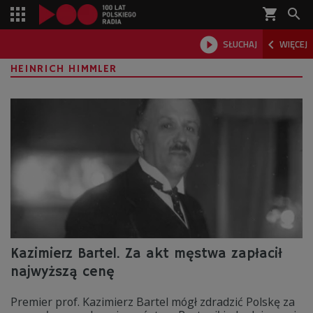
shopping_cart



SŁUCHAJ
WIĘCEJ

HEINRICH HIMMLER
Kazimierz Bartel. Za akt męstwa zapłacił
najwyższą cenę
Premier prof. Kazimierz Bartel mógł zdradzić Polskę za