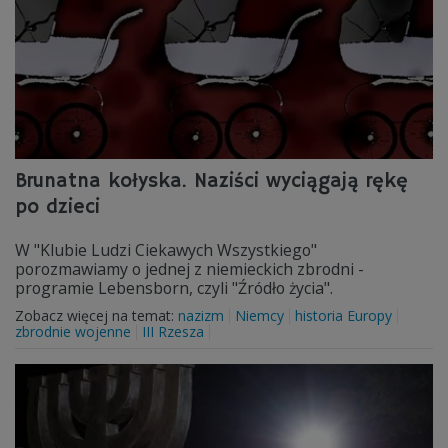
Brunatna kołyska. Naziści wyciągają rękę
po dzieci
W "Klubie Ludzi Ciekawych Wszystkiego"
porozmawiamy o jednej z niemieckich zbrodni -
programie Lebensborn, czyli "Źródło życia".
Zobacz więcej na temat:
nazizm
Niemcy
historia Europy
zbrodnie wojenne
III Rzesza