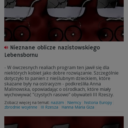
Nieznane oblicze nazistowskiego
Lebensbornu
- W ówczesnych realiach program ten jawił się dla
niektórych kobiet jako dobre rozwiązanie. Szczególnie
dotyczyło to panien z nieślubnym dzieckiem, które
skazane były na ostracyzm - podkreśliła Anna
Malinowska, opowiadając o ośrodkach, które miały
wychowywać "czystych rasowo" obywateli III Rzeszy.
Zobacz więcej na temat:
nazizm
Niemcy
historia Europy
zbrodnie wojenne
III Rzesza
Hanna Maria Giza