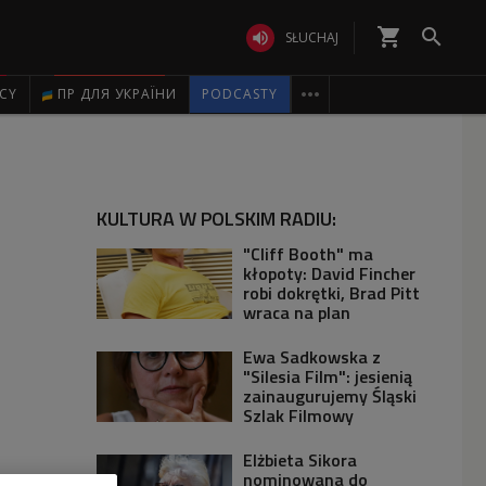
shopping_cart


SŁUCHAJ

ICY
ПР ДЛЯ УКРАЇНИ
PODCASTY
KULTURA W POLSKIM RADIU:
"Cliff Booth" ma
kłopoty: David Fincher
robi dokrętki, Brad Pitt
wraca na plan
Ewa Sadkowska z
"Silesia Film": jesienią
zainaugurujemy Śląski
Szlak Filmowy
Elżbieta Sikora
nominowana do