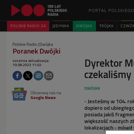
PORTAL POLSKIEGO
POLSKIE RADIO 24
JEDYNKA
DWÓJKA
TRÓJKA
CZWÓ
Polskie Radio
Dwójka
Poranek Dwójki
Dyrektor M
ostatnia aktualizacja:
10.08.2023 11:02
czekaliśmy
Obserwuj nas na
Google News
- Jesteśmy w 104. ro
dopiero od ubiegłego
posiada jakiś fragme
większość naszych zb
lokalizacjach - mówi