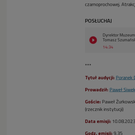
czarnoprochowej. Atrakcj
POSŁUCHAJ
Dyrektor Muzeum 
Tomasz Szumański 
14:34
***
Tytuł audycji:
Poranek 
Prowadził:
Paweł Siwe
Goście:
Paweł Żurkowsk
(rzecznik instytucji)
Data emisji:
10.08.202
Godz. emisji:
9.35