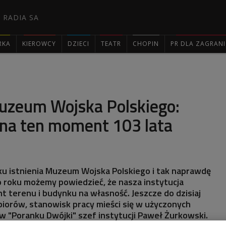
 RADIA SA
RKA
KIEROWCY
DZIECI
TEATR
CHOPIN
PR DLA ZAGRAN

uzeum Wojska Polskiego:
 na ten moment 103 lata
ku istnienia Muzeum Wojska Polskiego i tak naprawdę
 roku możemy powiedzieć, że nasza instytucja
nt terenu i budynku na własność. Jeszcze do dzisiaj
iorów, stanowisk pracy mieści się w użyczonych
ł w "Poranku Dwójki" szef instytucji Paweł Żurkowski.