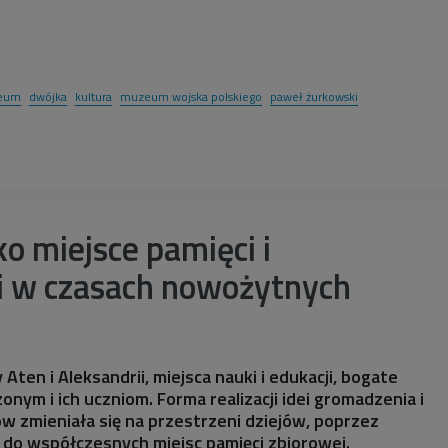
eum
dwójka
kultura
muzeum wojska polskiego
paweł żurkowski
 miejsce pamięci i
i w czasach nowożytnych
ten i Aleksandrii, miejsca nauki i edukacji, bogate
czonym i ich uczniom. Forma realizacji idei gromadzenia i
 zmieniała się na przestrzeni dziejów, poprzez
 do współczesnych miejsc pamięci zbiorowej.