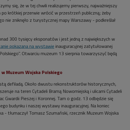
zymy się, że w tej chwili realizujemy pierwszy, najważniejszy
po krótkiej przerwie wrócić w przestrzeń publiczną; żeby
o nie zniknęło z turystycznej mapy Warszawy - podkreślał
ponad 300 tysięcy eksponatów i jest jedną z największych w
anie pokazana na wystawie
inauguracyjnej zatytułowanej
Polskiego". Otwarciu muzeum 13 sierpnia towarzyszyć będą
je w Muzeum Wojska Polskiego
tą defiladą. Około dwustu rekonstruktorów historycznych,
zeruje na teren Cytadeli Bramą Nowomiejską i ulicami Cytadeli
ac Gwardii Pieszej i Koronnej. Tam o godz. 13 odbędzie się
ego budynku i naszej wystawy inauguracyjnej. Na koniec
ska - tłumaczył
Tomasz Szumański, rzecznik Muzeum Wojska