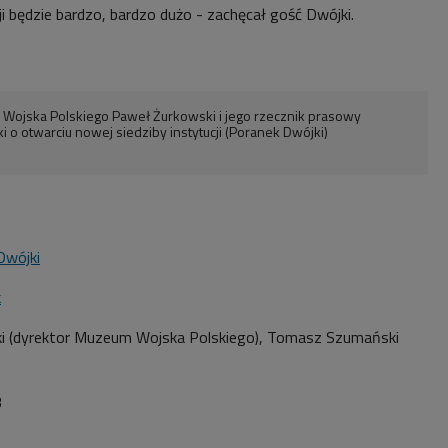
i będzie bardzo, bardzo dużo - zachęcał gość Dwójki.
Wojska Polskiego Paweł Żurkowski i jego rzecznik prasowy
o otwarciu nowej siedziby instytucji (Poranek Dwójki)
Dwójki
k
i (dyrektor Muzeum Wojska Polskiego
), Tomasz Szumański
3