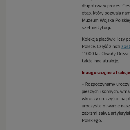
długotrwały proces. Cies
etap, który pozwala nam 
Muzeum Wojska Polskieg
szef instytucji.
Kolekcja placówki liczy 
Polsce. Część z nich
zost
"1000 lat Chwały Oręża 
także inne atrakcje.
Inauguracyjne atrakc
- Rozpoczynamy uroczys
pieszych i konnych, wmas
wkroczy uroczyście na pl
uroczyste otwarcie nasz
zabrzmi salwa artyleryj
Polskiego.