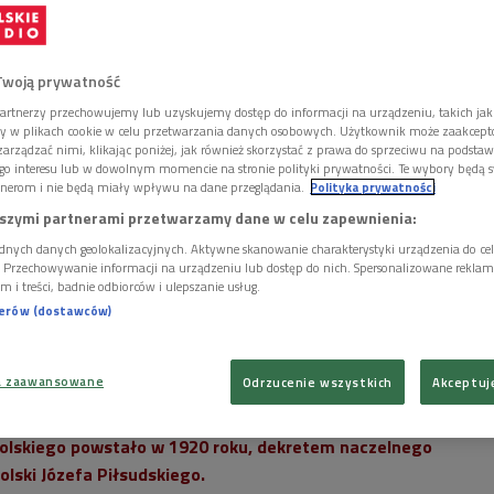
Twoją prywatność
artnerzy przechowujemy lub uzyskujemy dostęp do informacji na urządzeniu, takich jak
ory w plikach cookie w celu przetwarzania danych osobowych. Użytkownik może zaakcep
arządzać nimi, klikając poniżej, jak również skorzystać z prawa do sprzeciwu na podsta
go interesu lub w dowolnym momencie na stronie polityki prywatności. Te wybory będą 
nerom i nie będą miały wpływu na dane przeglądania.
Polityka prywatności
szymi partnerami przetwarzamy dane w celu zapewnienia:
dnych danych geolokalizacyjnych. Aktywne skanowanie charakterystyki urządzenia do ce
i. Przechowywanie informacji na urządzeniu lub dostęp do nich. Spersonalizowane reklamy 
m i treści, badnie odbiorców i ulepszanie usług.
nerów (dostawców)
a zaawansowane
Odrzucenie wszystkich
Akceptuj
 Polskiego w Warszawie
Foto: materiały prom.
lskiego powstało w 1920 roku, dekretem naczelnego
lski Józefa Piłsudskiego.