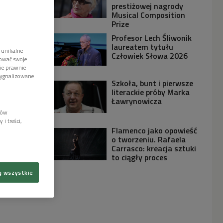
prestiżowej nagrody
Musical Composition
Prize
Profesor Lech Śliwonik
laureatem tytułu
 unikalne
Człowiek Słowa 2026
tować swoje
wie prawnie
sygnalizowane
Szkoła, bunt i pierwsze
literackie próby Marka
Ławrynowicza
lów
i treści,
Flamenco jako opowieść
o tworzeniu. Rafaela
Carrasco: kreacja sztuki
to ciągły proces
ę wszystkie