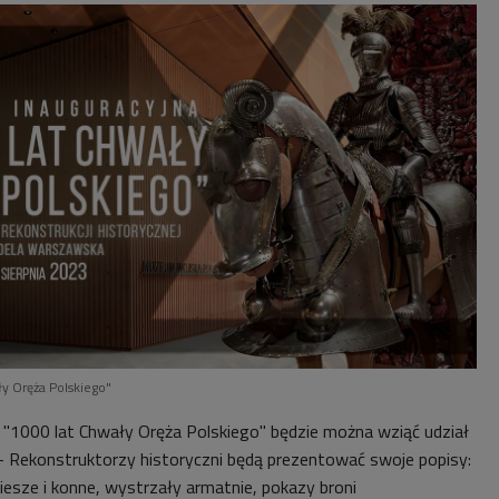
ły Oręża Polskiego"
"1000 lat Chwały Oręża Polskiego" będzie można wziąć udział
 - Rekonstruktorzy historyczni będą prezentować swoje popisy:
 piesze i konne, wystrzały armatnie, pokazy broni