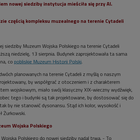
m nowej siedziby instytucja mieściła się przy Al.
ie częścią kompleksu muzealnego na terenie Cytadeli
j siedziby Muzeum Wojska Polskiego na terenie Cytadeli
iższą niedzielę, 13 sierpnia. Budynek zaprojektowała ta sama
zna, co
pobliskie Muzeum Historii Polski
.
 dwóch planowanych na terenie Cytadeli z myślą o naszym
rojektowany, by współgrać z otoczeniem i z charakterem
ektem wojskowym, miało swój klasyczny XIX-wieczny wydźwięk,
bec tego i budynki są tak projektowane, by dostosować się do
 tak by nie stanowić dysonansu. Stąd ich kolor, wysokość i
ł Żurkowski.
zeum Wojska Polskiego
ojska Polskiego do nowej siedziby nadal trwa. -
To