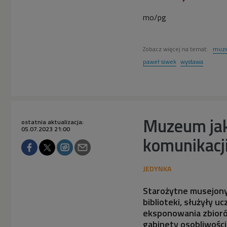
mo/pg
Zobacz więcej na temat:
muz
paweł siwek
wystawa
Muzeum jako
ostatnia aktualizacja:
05.07.2023 21:00
komunikacj
Starożytne musejony A
biblioteki, służyły u
eksponowania zbiorów
gabinety osobliwości