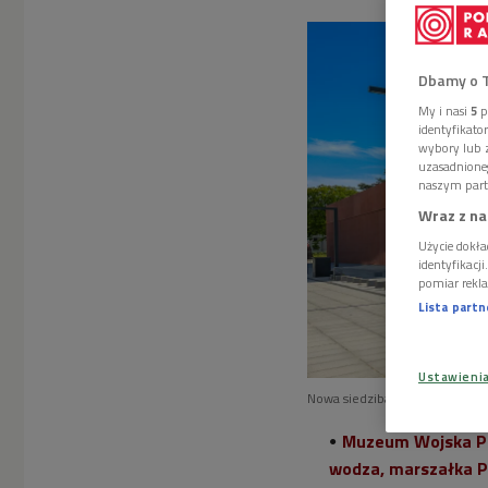
Dbamy o 
My i nasi
5
p
identyfikat
wybory lub z
uzasadnione
naszym part
Wraz z na
Użycie dokła
identyfikacj
pomiar rekla
Lista part
Ustawieni
Nowa siedziba Muzeum Wojska
Muzeum Wojska Po
wodza, marszałka Po