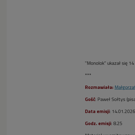
"Monolok" ukazał się 14
***
Rozmawiała:
Małgorzat
Gość
: Paweł Sołtys (pis
Data emisji
: 14.01.202
Godz. emisji
: 8.25