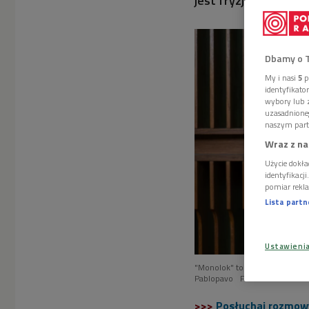
jest fryzjer z wars
Dbamy o 
My i nasi
5
p
identyfikat
wybory lub z
uzasadnione
naszym part
Wraz z na
Użycie dokła
identyfikacj
pomiar rekla
Lista part
Ustawieni
"Monolok" to czwarta książka
Pablopavo
Foto: Marcin Dław
>>>
Posłuchaj rozmow