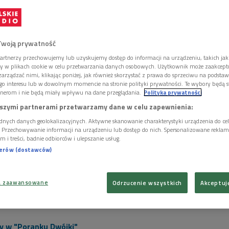
zawskiego Grochowa.
Twoją prywatność
artnerzy przechowujemy lub uzyskujemy dostęp do informacji na urządzeniu, takich jak
ory w plikach cookie w celu przetwarzania danych osobowych. Użytkownik może zaakcep
arządzać nimi, klikając poniżej, jak również skorzystać z prawa do sprzeciwu na podsta
go interesu lub w dowolnym momencie na stronie polityki prywatności. Te wybory będą 
nerom i nie będą miały wpływu na dane przeglądania.
Polityka prywatności
szymi partnerami przetwarzamy dane w celu zapewnienia:
dnych danych geolokalizacyjnych. Aktywne skanowanie charakterystyki urządzenia do ce
i. Przechowywanie informacji na urządzeniu lub dostęp do nich. Spersonalizowane reklamy 
m i treści, badnie odbiorców i ulepszanie usług.
nerów (dostawców)
a zaawansowane
Odrzucenie wszystkich
Akceptuj
 w dorobku Pawła Sołtysa, znanego także pod muzycznym pseudoninem
ichowski/PR
y w "Poranku Dwójki"