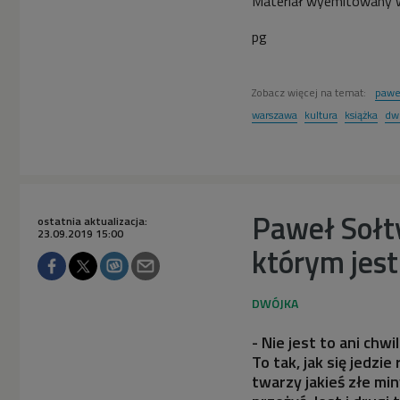
Materiał wyemitowany w
pg
Zobacz więcej na temat:
paweł
warszawa
kultura
książka
dw
Paweł Sołty
ostatnia aktualizacja:
23.09.2019 15:00
którym jest 
- Nie jest to ani chw
To tak, jak się jedz
twarzy jakieś złe min