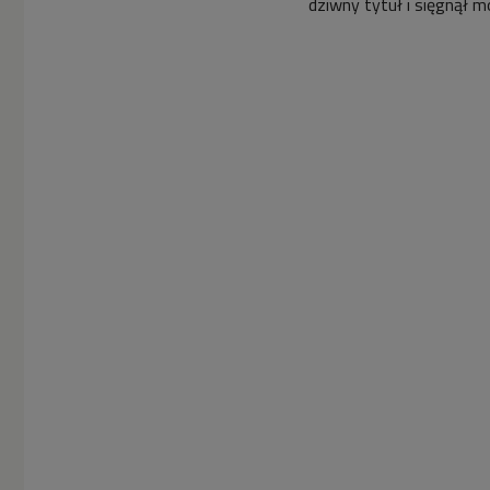
dziwny tytuł i sięgnął m