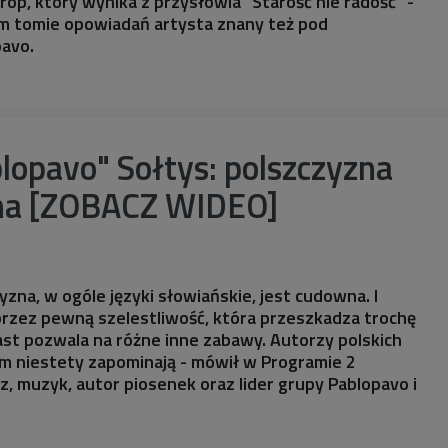
 trop, który wynika z przysłowia "Starość nie radość" -
m tomie opowiadań artysta znany też pod
avo.
lopavo" Sołtys: polszczyzna
na [ZOBACZ WIDEO]
zna, w ogóle języki słowiańskie, jest cudowna. I
oprzez pewną szelestliwość, która przeszkadza trochę
st pozwala na różne inne zabawy. Autorzy polskich
m niestety zapominają - mówił w Programie 2
z, muzyk, autor piosenek oraz lider grupy Pablopavo i