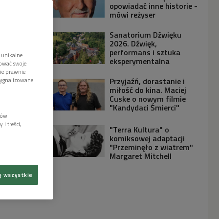
opowiadać inne historie -
mówi reżyser
Sanatorium Dźwięku
2026. Dźwięk,
performans i sztuka
 unikalne
eksperymentalna
tować swoje
wie prawnie
Przyjaźń, dorastanie i
sygnalizowane
miłość do kina. Maciej
Cuske o nowym filmie
"Kandydaci Śmierci"
lów
i treści,
"Terra Kultura" o
komiksowej adaptacji
"Przeminęło z wiatrem"
Margaret Mitchell
ę wszystkie