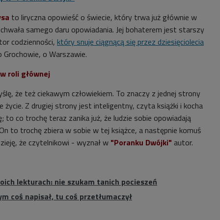
ysa
t
o liryczna opowieść o świecie, który trwa już głównie w
pochwała samego daru opowiadania.
Jej bohaterem jest starszy
tor codzienności,
który snuje ciągnącą się przez dziesięciolecia
 Grochowie, o Warszawie.
w roli głównej
yślę, że też ciekawym
człowiekiem
. To znaczy z jednej strony
e życie.
Z drugiej strony jest inteligentny, czyta książki i
kocha
; to co trochę teraz zanika już, że ludzie sobie opowiadają
 On to trochę zbiera w sobie w tej książce, a następnie komuś
ieję, że czytelnikowi - wyznał w
"Poranku Dwójki"
autor.
oich lekturach: nie szukam tanich pocieszeń
bym coś napisał, tu coś przetłumaczył