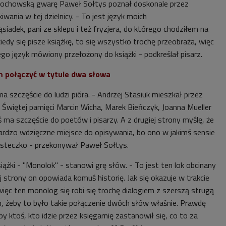
rochowską gwarę Paweł Sołtys poznał doskonale przez
kiwania w tej dzielnicy. - To jest język moich
ąsiadek, pani ze sklepu i też fryzjera, do którego chodziłem na
iedy się pisze książkę, to się wszystko trochę przeobraża, więc
nego język mówiony przełożony do książki - podkreślał pisarz.
m połączyć w tytule dwa słowa
 szczęście do ludzi pióra. - Andrzej Stasiuk mieszkał przez
 Świętej pamięci Marcin Wicha, Marek Bieńczyk, Joanna Mueller
ś ma szczęście do poetów i pisarzy. A z drugiej strony myślę, że
bardzo wdzięczne miejsce do opisywania, bo ono w jakimś sensie
iasteczko - przekonywał
Paweł Sołtys.
iążki - "Monolok" - stanowi grę słów. - To jest ten lok obcinany
ej strony on opowiada komuś historię. Jak się okazuje w trakcie
 więc ten monolog się robi się trochę dialogiem z szerszą strugą
em, żeby to było takie połączenie dwóch słów właśnie. Prawdę
y ktoś, kto idzie przez księgarnię zastanowił się, co to za