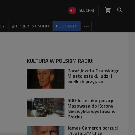
shopping_cart


SŁUCHAJ

ICY
ПР ДЛЯ УКРАЇНИ
PODCASTY
KULTURA W POLSKIM RADIU:
Paryż Józefa Czapskiego.
Miasto sztuki, ludzi i
wielkich przyjaźni
500-lecie inkorporacji
Mazowsza do Korony.
Niezwykła wystawa w
Płocku
James Cameron porzuci
"Avatara"? Chcę