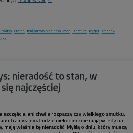
 audycji
"Poranek Dwójki"
.
 sołtys
czarne
małgorzata nieciecka- mac
literatura
fryzjer
grochów
ójka
s: nieradość to stan, w
się najczęściej
ila szczęścia, ani chwila rozpaczy czy wielkiego smutku.
ie rano tramwajem. Ludzie niekoniecznie mają wtedy na
y, mają właśnie tę nieradość. Myślą o dniu, który muszą