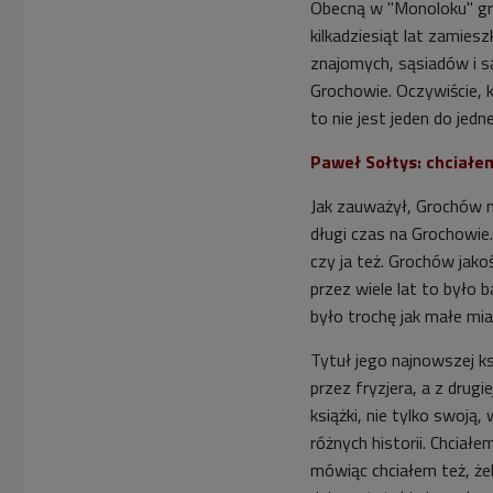
Obecną w "Monoloku" g
kilkadziesiąt lat zamiesz
znajomych,
sąsiadów i s
Grochowie. Oczywiście, k
to nie jest jeden do jed
Paweł Sołtys: chciałe
Jak zauważył, Grochów ma
długi czas na Grochowie.
czy ja też. Grochów jako
przez wiele lat to było 
było trochę jak małe m
Tytuł jego najnowszej ks
przez fryzjera, a z drugi
książki, nie tylko swoją,
różnych historii. Chciał
mówiąc chciałem też, żeb