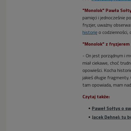
"Monolok"
Pawła Sołt
pamięci i jednocześnie 
fryzjer, uważny obserwa
historię
o
codzienności,
o
"Monolok" z fryzjerem 
- On jest porządnym i m
miał ciekawe, choć trudn
opowieści. Kocha historię
jakieś długie fragmenty.
tam opowiada, mam nadz
Czytaj także:
Paweł Sołtys o sw
Jacek Dehnel: tu 