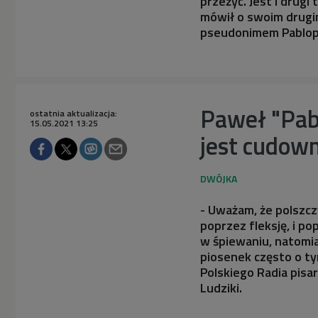
przeżyć. Jest i drugi
mówił o swoim drugi
pseudonimem Pablop
Paweł "Pab
ostatnia aktualizacja:
15.05.2021 13:25
jest cudow
- Uważam, że polszczy
poprzez fleksję, i p
w śpiewaniu, natomia
piosenek często o ty
Polskiego Radia pisar
Ludziki.