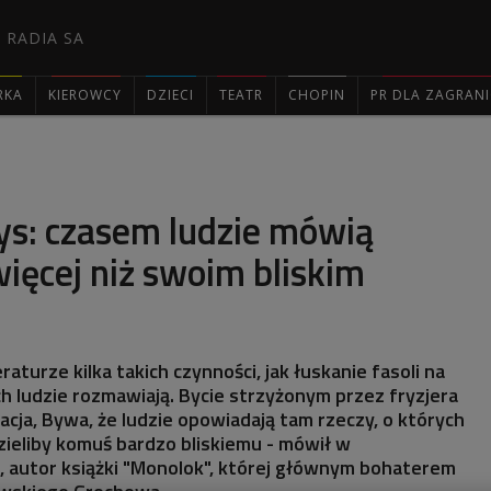
 RADIA SA
RKA
KIEROWCY
DZIECI
TEATR
CHOPIN
PR DLA ZAGRAN

ys: czasem ludzie mówią
więcej niż swoim bliskim
raturze kilka takich czynności, jak łuskanie fasoli na
ch ludzie rozmawiają. Bycie strzyżonym przez fryzjera
acja, Bywa, że ludzie opowiadają tam rzeczy, o których
ieliby komuś bardzo bliskiemu - mówił w
, autor książki "Monolok", której głównym bohaterem