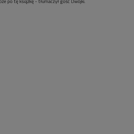
oże po tę książkę - tłumaczył gość Dwójki.