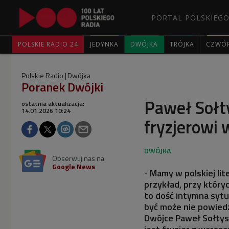
PORTAL POLSKIEGO
POLSKIE RADIO 24
JEDYNKA
DWÓJKA
TRÓJKA
CZWÓ
Polskie Radio
Dwójka
Poranek Dwójki
Paweł Sołt
ostatnia aktualizacja:
14.01.2026 10:24
fryzjerowi 
Obserwuj nas na
Google News
- Mamy w polskiej lite
przykład, przy który
to dość intymna sytu
być może nie powiedz
Dwójce Paweł Sołtys