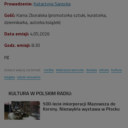
Prowadzenie:
Katarzyna Sanocka
Gość:
Kama Zboralska (promotorka sztuki, kuratorka,
dziennikarka, autorka książek
)
Data emisji:
4
.05.2026
Godz. emisji:
8.30
pg
Zobacz więcej na temat:
rzeźba
katarzyna sanocka
dwójka
sztuka
kultura
książka
sztuki wizualne
KULTURA W POLSKIM RADIU:
500-lecie inkorporacji Mazowsza do
Korony. Niezwykła wystawa w Płocku