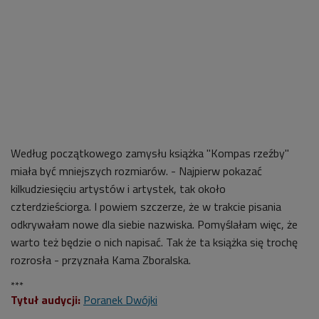
Według początkowego zamysłu książka "Kompas rzeźby"
miała być mniejszych rozmiarów. - N
ajpierw pokazać
kilkudziesięciu artystów i artystek, tak około
czterdzieściorga. I powiem szczerze, że w trakcie pisania
odkrywałam nowe dla siebie nazwiska. Pomyślałam więc, że
warto też będzie o nich napisać.
Tak że ta książka się trochę
rozrosła - przyznała
Kama Zboralska.
***
Tytuł audycji:
Poranek Dwójki