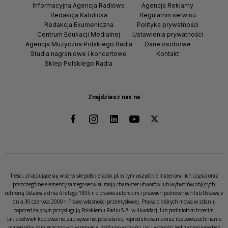
Informacyjna Agencja Radiowa
Agencja Reklamy
Redakcja Katolicka
Regulamin serwisu
Redakcja Ekumeniczna
Polityka prywatności
Centrum Edukacji Medialnej
Ustawienia prywatności
Agencja Muzyczna Polskiego Radia
Dane osobowe
Studia nagraniowe i koncertowe
Kontakt
Sklep Polskiego Radia
Znajdziesz nas na
Treści, znajdujące się w serwisie polskieradio.pl, w tym wszystkie materiały i ich części oraz
poszczególne elementy samego serwisu mają charakter utworów lub wytworów objętych
ochroną Ustawy z dnia 4 lutego 1994 r. o prawie autorskim i prawach pokrewnych lub Ustawy z
dnia 30 czerwca 2000 r. Prawo własności przemysłowej. Prawa o których mowa w zdaniu
poprzedzającym przysługują Polskiemu Radiu S.A. w likwidacji lub podmiotom trzecim.
Jakiekolwiek kopiowanie, zapisywanie, powielanie, reprodukowanie oraz rozpowszechnianie
materiałów zamieszczonych w serwisie, zarówno w części, jak i w całości jest zabronione bez