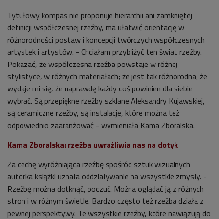
Tytułowy kompas nie proponuje hierarchii ani zamkniętej
definicji współczesnej rzeźby, ma ułatwić orientację w
różnorodności postaw i koncepcji twórczych współczesnych
artystek i artystów. - Chciałam przybliżyć ten świat rzeźby.
Pokazać, że współczesna rzeźba powstaje w różnej
stylistyce, w różnych materiałach; że jest tak różnorodna, że
wydaje mi się, że naprawdę każdy coś powinien dla siebie
wybrać. Są przepiękne rzeźby szklane Aleksandry Kujawskiej,
są ceramiczne rzeźby, są instalacje, które można też
odpowiednio zaaranżować - wymieniała Kama Zboralska.
Kama
Zboralska: rzeźba uwrażliwia nas na dotyk
Za cechę wyróżniająca rzeźbę spośród sztuk wizualnych
autorka książki uznała oddziaływanie na wszystkie zmysły. -
Rzeźbę można dotknąć, poczuć. Można oglądać ją z różnych
stron i w różnym świetle. Bardzo często też rzeźba działa z
pewnej perspektywy. Te wszystkie
rzeźby
, które nawiązują do