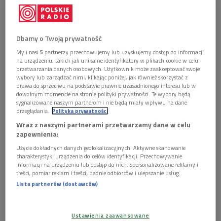
Dbamy o Twoją prywatność
Tytuł książki "Kompas rzeźby. 114 polskich artystek i artystów" nawiązuje do
rankingów Kompas Młodej Sztuki oraz Kompas Sztuki, które pojawiają się na
My i nasi
5
partnerzy przechowujemy lub uzyskujemy dostęp do informacji
łamach "Rzeczpospolitej" z inicjatywy Kamy Zboralskiej (na zdj.)
Foto: Stach
na urządzeniu, takich jak unikalne identyfikatory w plikach cookie w celu
Antkowiak/REPORTER
przetwarzania danych osobowych. Użytkownik może zaakceptować swoje
wybory lub zarządzać nimi, klikając poniżej, jak również skorzystać z
>>>
Posłuchaj rozmowy w audycji "Poranek Dwójki"
prawa do sprzeciwu na podstawie prawnie uzasadnionego interesu lub w
dowolnym momencie na stronie polityki prywatności. Te wybory będą
Tytuł
"Kompas rzeźby. 114 polskich artystek i
sygnalizowane naszym partnerom i nie będą miały wpływu na dane
przeglądania.
Polityka prywatności
artystów"
nawiązuje do rankingów Kompas Młodej Sztuki
Wraz z naszymi partnerami przetwarzamy dane w celu
oraz Kompas Sztuki, które pojawiają się na łamach
zapewnienia:
"Rzeczpospolitej". To właśnie
Kama
Zboralska
jest ich
Użycie dokładnych danych geolokalizacyjnych. Aktywne skanowanie
inicjatorką. Jak przekonywała w audycji autorka książki, rzeźba
charakterystyki urządzenia do celów identyfikacji. Przechowywanie
to dziedzina sztuki, która w Polsce jest traktowana po
informacji na urządzeniu lub dostęp do nich. Spersonalizowane reklamy i
treści, pomiar reklam i treści, badnie odbiorców i ulepszanie usług.
macoszemu.
Lista partnerów (dostawców)
Orientacja w twórczości. "Kompas rzeźby" Kamy
Zboralskiej
Ustawienia zaawansowane