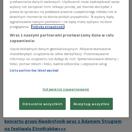
przetwarzania danych osobowych. Użytkownik może zaakceptować swoje
wybory lub zarządzać nimi, klikając poniżej, jak również skorzystać z
prawa do sprzeciwu na podstawie prawnie uzasadnionego interesu lub w
dowolnym momencie na stronie polityki prywatności. Te wybory będą
sygnalizowane naszym partnerom i nie będą miały wpływu na dane
przeglądania.
Polityka prywatności
Wraz z naszymi partnerami przetwarzamy dane w celu
zapewnienia:
Kwadrofonik i Andrzej Strug w studiu im. W. Lutosławskiego
Foto: Polskie
Radio
Użycie dokładnych danych geolokalizacyjnych. Aktywne skanowanie
charakterystyki urządzenia do celów identyfikacji. Przechowywanie
Wspólne dzieło zespołu Kwadrofonik i Adama Struga –
informacji na urządzeniu lub dostęp do nich. Spersonalizowane reklamy i
treści, pomiar reklam i treści, badnie odbiorców i ulepszanie usług.
"Requiem Ludowe" – jest jednym z najważniejszych
Lista partnerów (dostawców)
fonograficznych wydarzeń tego roku. Podczas krakowskiego
festiwalu artyści mają przedstawić zupełnie nowy materiał.
Na koncert Adama Struga i grupy Kwadrofonik złożą się
Ustawienia zaawansowane
wykonywane a capella liryczne pieśni kurpiowskie i
instrumentalne komentarze do tychże.
Odrzucenie wszystkich
Akceptuję wszystkie
>>>Zapraszamy na radiową i internetową transmisję
koncertu grupy Kwadrofonik wraz z Adamem Strugiem
na festiwalu EtnoKraków<<<