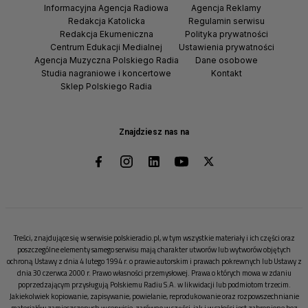
Informacyjna Agencja Radiowa
Agencja Reklamy
Redakcja Katolicka
Regulamin serwisu
Redakcja Ekumeniczna
Polityka prywatności
Centrum Edukacji Medialnej
Ustawienia prywatności
Agencja Muzyczna Polskiego Radia
Dane osobowe
Studia nagraniowe i koncertowe
Kontakt
Sklep Polskiego Radia
Znajdziesz nas na
Treści, znajdujące się w serwisie polskieradio.pl, w tym wszystkie materiały i ich części oraz
poszczególne elementy samego serwisu mają charakter utworów lub wytworów objętych
ochroną Ustawy z dnia 4 lutego 1994 r. o prawie autorskim i prawach pokrewnych lub Ustawy z
dnia 30 czerwca 2000 r. Prawo własności przemysłowej. Prawa o których mowa w zdaniu
poprzedzającym przysługują Polskiemu Radiu S.A. w likwidacji lub podmiotom trzecim.
Jakiekolwiek kopiowanie, zapisywanie, powielanie, reprodukowanie oraz rozpowszechnianie