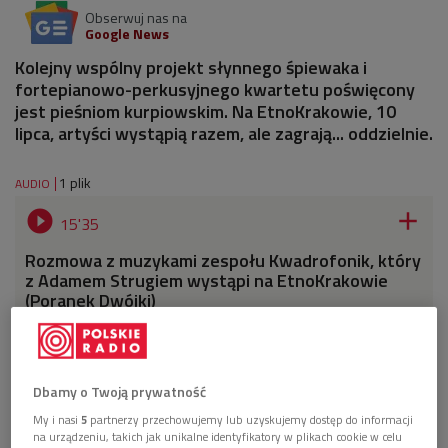
Obserwuj nas na
Google News
Kolejny wspólny projekt słynnego śpiewaka i
fortepianowo-perkusyjnego kwartetu poświęcony
jest pieśniom kurpiowskim. Na EtnoKrakowie, 10
lipca, artyści wystąpią razem, ale zagrają... oddzielnie.
1 plik
AUDIO


15'35
Rozmowa z muzykami zespołu Kwadrofonik, który
z Adamem Strugiem wystąpi na EtnoKrakowie
(Poranek Dwójki)
Dbamy o Twoją prywatność
My i nasi
5
partnerzy przechowujemy lub uzyskujemy dostęp do informacji
na urządzeniu, takich jak unikalne identyfikatory w plikach cookie w celu