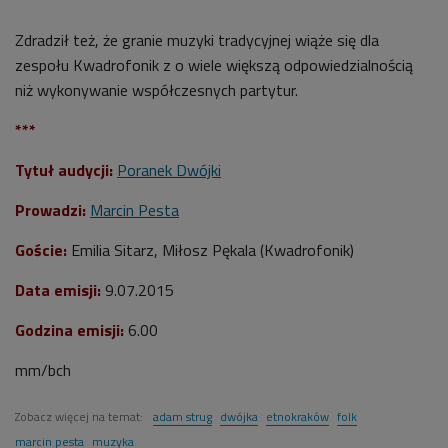
Zdradził też, że granie muzyki tradycyjnej wiąże się dla
zespołu Kwadrofonik z o wiele większą odpowiedzialnością
niż wykonywanie współczesnych partytur.
***
Tytuł audycji:
Poranek Dwójki
Prowadzi:
Marcin Pesta
Goście:
Emilia Sitarz, Miłosz Pękala (Kwadrofonik)
Data emisji:
9.07.2015
Godzina emisji:
6.00
mm/bch
Zobacz więcej na temat:
adam strug
dwójka
etnokraków
folk
marcin pesta
muzyka