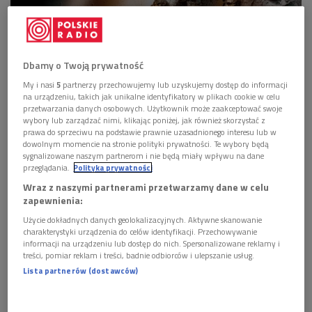
Dbamy o Twoją prywatność
My i nasi
5
partnerzy przechowujemy lub uzyskujemy dostęp do informacji
na urządzeniu, takich jak unikalne identyfikatory w plikach cookie w celu
przetwarzania danych osobowych. Użytkownik może zaakceptować swoje
wybory lub zarządzać nimi, klikając poniżej, jak również skorzystać z
prawa do sprzeciwu na podstawie prawnie uzasadnionego interesu lub w
(zdjęcie ilustracyjne)
Foto: CC0 Public Domain (pixabay)
dowolnym momencie na stronie polityki prywatności. Te wybory będą
sygnalizowane naszym partnerom i nie będą miały wpływu na dane
przeglądania.
Polityka prywatności
Wraz z naszymi partnerami przetwarzamy dane w celu
zapewnienia:
Użycie dokładnych danych geolokalizacyjnych. Aktywne skanowanie
charakterystyki urządzenia do celów identyfikacji. Przechowywanie
informacji na urządzeniu lub dostęp do nich. Spersonalizowane reklamy i
treści, pomiar reklam i treści, badnie odbiorców i ulepszanie usług.
Lista partnerów (dostawców)