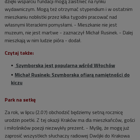
dzięki wsparciu fundacji mogą zaistnieć na rynku
wydawniczym. Mogą też otrzymać stypendium i w ostatnim
mieszkaniu noblistki przez kilka tygodni pracować nad
własnymi literackimi pomysłami. - Mieszkanie nie jest
muzeum, nie jest martwe - zaznaczył Michał Rusinek. - Dalej
mieszkają w nim ludzie pióra - dodał.
Czytaj także:
Szymborska jest popularna wśród Włochów
Michał Rusinek: Szymborska ofiarą namiętności do
kiczu
Park na setkę
Za rok, w lipcu (2.07) obchodzić będziemy setną rocznicę
urodzin poetki. Z tej okazji Kraków ma dla mieszkańców, gości
i miłośników poezji niezwykły prezent. - Myślę, że mogę już
zaprosić wszystkich słuchaczy radiowej Dwójki do Krakowa