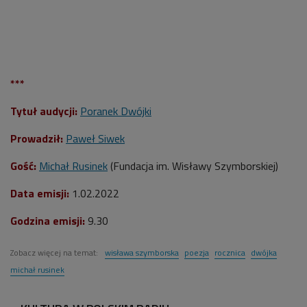
***
Tytuł audycji:
Poranek Dwójki
Prowadził:
Paweł Siwek
Gość:
Michał Rusinek
(Fundacja im. Wisławy Szymborskiej)
Data emisji:
1.02.2022
Godzina emisji:
9.30
Zobacz więcej na temat:
wisława szymborska
poezja
rocznica
dwójka
michał rusinek