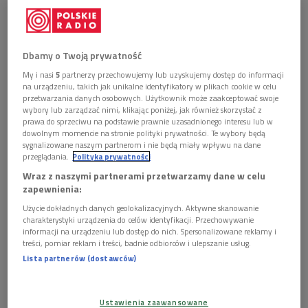
- Mając lat dwanaście, trzynaście zaczęłam pisać prozą i marzyłam o tym,
żeby pisać długie powieści. Gdzieś pod koniec wojny wróciłam do pisania
Dbamy o Twoją prywatność
wierszy - wspominała w Polskim Radiu Wisława Szymborska
Foto:
EN/MAREK LASYK/REPORTER
My i nasi
5
partnerzy przechowujemy lub uzyskujemy dostęp do informacji
na urządzeniu, takich jak unikalne identyfikatory w plikach cookie w celu
Mija 10 lat od śmierci Wisławy Szymborskiej
przetwarzania danych osobowych. Użytkownik może zaakceptować swoje
wybory lub zarządzać nimi, klikając poniżej, jak również skorzystać z
Pamięci o Wisławie Szymborskiej strzeże fundacja
prawa do sprzeciwu na podstawie prawnie uzasadnionego interesu lub w
dowolnym momencie na stronie polityki prywatności. Te wybory będą
jej imienia
sygnalizowane naszym partnerom i nie będą miały wpływu na dane
Młodzi literaci mogą pracować w ostatnim
przeglądania.
Polityka prywatności
mieszkaniu noblistki
Wraz z naszymi partnerami przetwarzamy dane w celu
zapewnienia:
W lipcu 2023 roku z okazji setnej rocznicy urodzin
Użycie dokładnych danych geolokalizacyjnych. Aktywne skanowanie
poetki w Krakowie zostanie otwarty park im. Wisławy
charakterystyki urządzenia do celów identyfikacji. Przechowywanie
Szymborskiej
informacji na urządzeniu lub dostęp do nich. Spersonalizowane reklamy i
treści, pomiar reklam i treści, badnie odbiorców i ulepszanie usług.
Lista partnerów (dostawców)
Mija 10 lat od śmierci Wisławy Szymborskiej.
W ciągu tej
dekady pojawiło się wiele inicjatyw, dzięki którym utrwalana
jest twórczość noblistki i poprzez które wspierane są
Ustawienia zaawansowane