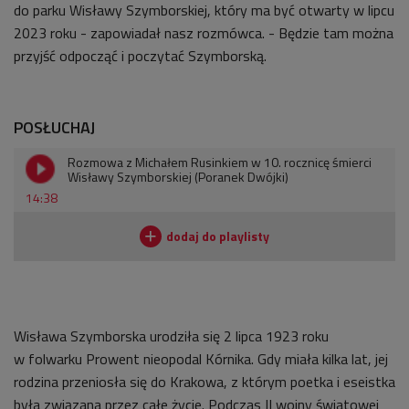
do parku Wisławy Szymborskiej, który ma być otwarty w lipcu
2023 roku - zapowiadał nasz rozmówca. - Będzie tam można
przyjść odpocząć i poczytać Szymborską.
POSŁUCHAJ
Rozmowa z Michałem Rusinkiem w 10. rocznicę śmierci
Wisławy Szymborskiej (Poranek Dwójki)
14:38
Wisława Szymborska urodziła się 2 lipca 1923 roku
w
folwarku Prowent nieopodal
Kórnika. Gdy miała kilka lat, jej
rodzina przeniosła się do Krakowa, z którym poetka i eseistka
była związana przez całe życie. Podczas II wojny światowej