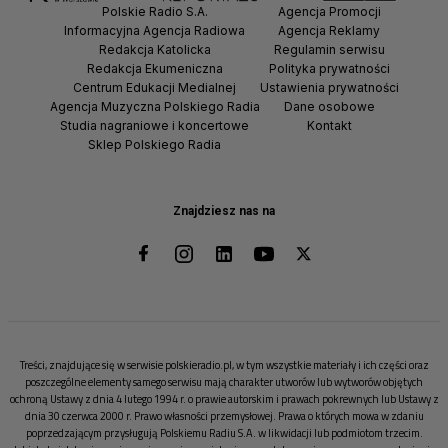
Polskie Radio S.A.
Agencja Promocji
Informacyjna Agencja Radiowa
Agencja Reklamy
Redakcja Katolicka
Regulamin serwisu
Redakcja Ekumeniczna
Polityka prywatności
Centrum Edukacji Medialnej
Ustawienia prywatności
Agencja Muzyczna Polskiego Radia
Dane osobowe
Studia nagraniowe i koncertowe
Kontakt
Sklep Polskiego Radia
Znajdziesz nas na
Treści, znajdujące się w serwisie polskieradio.pl, w tym wszystkie materiały i ich części oraz
poszczególne elementy samego serwisu mają charakter utworów lub wytworów objętych
ochroną Ustawy z dnia 4 lutego 1994 r. o prawie autorskim i prawach pokrewnych lub Ustawy z
dnia 30 czerwca 2000 r. Prawo własności przemysłowej. Prawa o których mowa w zdaniu
poprzedzającym przysługują Polskiemu Radiu S.A. w likwidacji lub podmiotom trzecim.