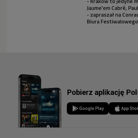
- Kraków to jedyne mi
Jaume'em Cabré, Pau
- zapraszał na Conra
Biura Festiwalowego.
Pobierz aplikację Po
Google Play
App Sto