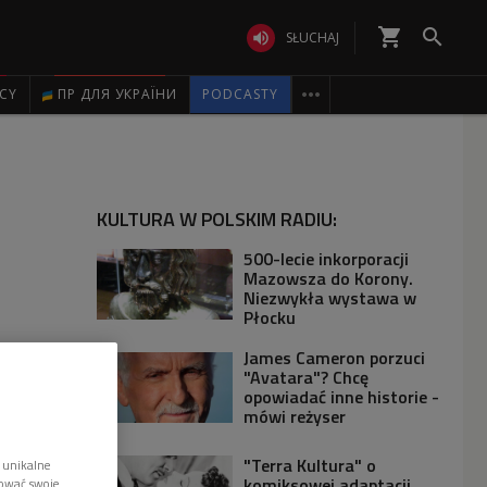
shopping_cart


SŁUCHAJ

ICY
ПР ДЛЯ УКРАЇНИ
PODCASTY
KULTURA W POLSKIM RADIU:
500-lecie inkorporacji
Mazowsza do Korony.
Niezwykła wystawa w
Płocku
James Cameron porzuci
"Avatara"? Chcę
opowiadać inne historie -
mówi reżyser
"Terra Kultura" o
 unikalne
komiksowej adaptacji
tować swoje