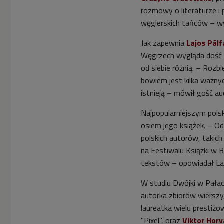
rozmowy o literaturze i 
węgierskich tańców – wy
Jak zapewnia
Lajos Pálf
Węgrzech wygląda dość p
od siebie różnią. – Rozbi
bowiem jest kilka ważny
istnieją – mówił gość au
Najpopularniejszym pols
osiem jego książek. – O
polskich autorów, takic
na Festiwalu Książki w 
tekstów – opowiadał Laj
W studiu Dwójki w Pałac
autorka zbiorów wierszy
laureatka wielu prestiżo
"Pixel", oraz
Viktor Hor