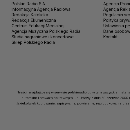
Polskie Radio S.A.
Agencja Prom
Informacyjna Agencja Radiowa
Agencja Rekl
Redakcja Katolicka
Regulamin se
Redakcja Ekumeniczna
Polityka pryw
Centrum Edukacji Medialnej
Ustawienia pr
Agencja Muzyczna Polskiego Radia
Dane osobo
Studia nagraniowe i koncertowe
Kontakt
Sklep Polskiego Radia
Treści, znajdujące się w serwisie polskieradio.pl, w tym wszystkie mate
autorskim i prawach pokrewnych lub Ustawy z dnia 30 czerwca 2000 
Jakiekolwiek kopiowanie, zapisywanie, powielanie, reprodukowanie oraz