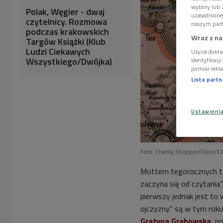
wybory lub z
Polak, Węgier - dwaj
uzasadnione
czytelnicy. Rozmowa
naszym part
podczas krakowskich
Wraz z na
Targów Książki (Klub
Ludzi Ciekawych
Użycie dokła
Wszystkiego/Dwójka)
identyfikacj
pomiar rekla
Lista part
Ustawieni
Foto: Charity Shopper/Flickr/CC
Mottem tegorocznych ta
zaczyna się od czytania"
pierwszy jednak jest t
ojczyzny" są w tym roku
Grażyna Grabowska
, p