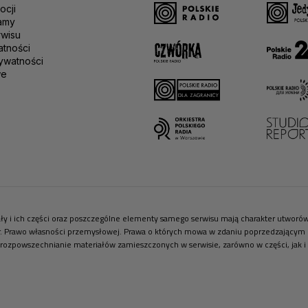
ocji
amy
rwisu
atności
ywatności
we
riały i ich części oraz poszczególne elementy samego serwisu mają charakter utwor
r. Prawo własności przemysłowej. Prawa o których mowa w zdaniu poprzedzającym pr
 rozpowszechnianie materiałów zamieszczonych w serwisie, zarówno w części, jak i