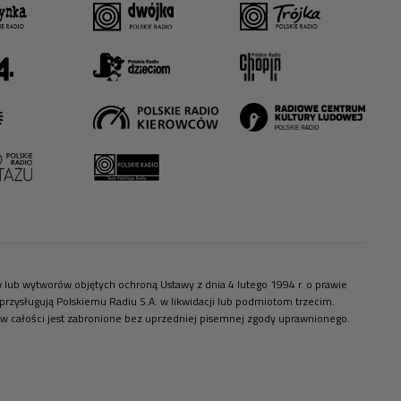
ów lub wytworów objętych ochroną Ustawy z dnia 4 lutego 1994 r. o prawie
zysługują Polskiemu Radiu S.A. w likwidacji lub podmiotom trzecim.
 w całości jest zabronione bez uprzedniej pisemnej zgody uprawnionego.