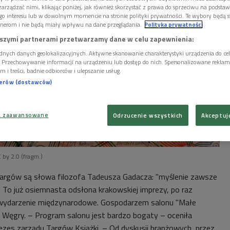
arządzać nimi, klikając poniżej, jak również skorzystać z prawa do sprzeciwu na podsta
go interesu lub w dowolnym momencie na stronie polityki prywatności. Te wybory będą 
nerom i nie będą miały wpływu na dane przeglądania.
Polityka prywatności
szymi partnerami przetwarzamy dane w celu zapewnienia:
dnych danych geolokalizacyjnych. Aktywne skanowanie charakterystyki urządzenia do ce
i. Przechowywanie informacji na urządzeniu lub dostęp do nich. Spersonalizowane reklamy 
m i treści, badnie odbiorców i ulepszanie usług.
nerów (dostawców)
a zaawansowane
Odrzucenie wszystkich
Akceptuj
 by 2.0 (fragm.)
rgów są słowa filozofa Tadeusza Gadacza: "myślenie zawsze
. To już osiemnasta odsłona krakowskiej imprezy, po raz
o wydarzenie międzynarodowe. Gospodarzem salonu "Małe
 Węgry. – Program salonu jest bardzo bogaty – oceniła
rezes zarządu Targów Książki. – Od dyskusji branżowych, przez