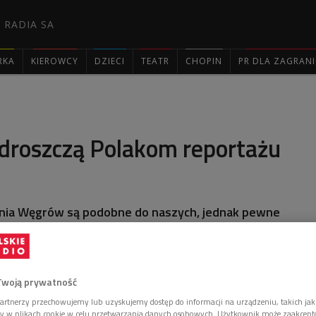
 RADIA SA
RKA
KIEROWCY
DZIECI
TEATR
CHOPIN
PR DLA ZAGRAN

droszczą Polakom reportażu
nia Węgrów są podobne do naszych, jednak pewne
w Polsce gatunki na Węgrzech praktycznie nie
ich powinowactwach naszych literatur rozmawialiśmy z
i podczas krakowskich Targów Książki.
Twoją prywatność
artnerzy przechowujemy lub uzyskujemy dostęp do informacji na urządzeniu, takich jak
ory w plikach cookie w celu przetwarzania danych osobowych. Użytkownik może zaakcep