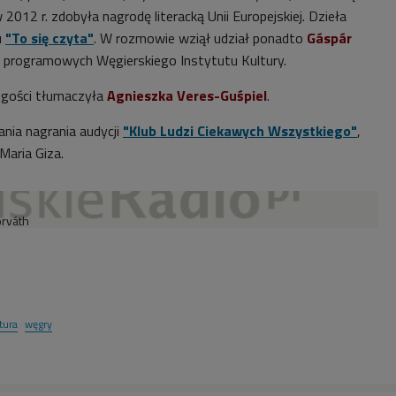
w 2012 r. zdobyła nagrodę literacką Unii Europejskiej. Dzieła
u
"To się czyta"
. W rozmowie wziął udział ponadto
Gáspár
s. programowych Węgierskiego Instytutu Kultury.
 gości tłumaczyła
Agnieszka Veres-Guśpiel
.
nia nagrania audycji
"Klub Ludzi Ciekawych Wszystkiego"
,
Maria Giza.
orváth
atura
węgry