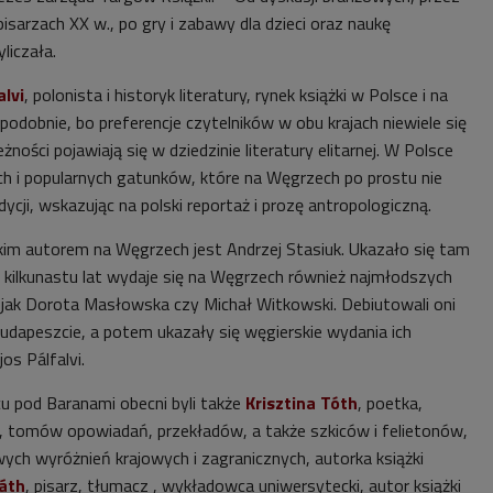
pisarzach XX w., po gry i zabawy dla dzieci oraz naukę
liczała.
alvi
, polonista i historyk literatury, rynek książki w Polsce i na
odobnie, bo preferencje czytelników w obu krajach niewiele się
eżności pojawiają się w dziedzinie literatury elitarnej. W Polsce
ch i popularnych gatunków, które na Węgrzech po prostu nie
dycji, wskazując na polski reportaż i prozę antropologiczną.
kim autorem na Węgrzech jest Andrzej Stasiuk. Ukazało się tam
d kilkunastu lat wydaje się na Węgrzech również najmłodszych
h jak Dorota Masłowska czy Michał Witkowski. Debiutowali oni
Budapeszcie, a potem ukazały się węgierskie wydania ich
os Pálfalvi.
u pod Baranami obecni byli także
Krisztina Tóth
, poetka,
, tomów opowiadań, przekładów, a także szkiców i felietonów,
wych wyróżnień krajowych i zagranicznych, autorka książki
váth
, pisarz, tłumacz , wykładowca uniwersytecki, autor książki