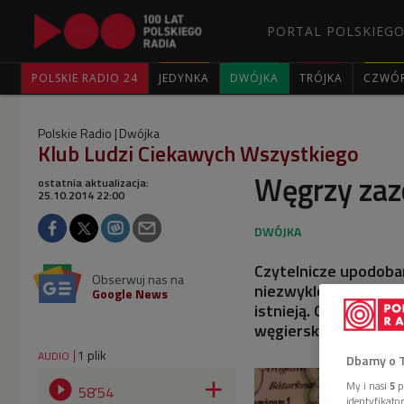
PORTAL POLSKIEGO
POLSKIE RADIO 24
JEDYNKA
DWÓJKA
TRÓJKA
CZWÓ
Polskie Radio
Dwójka
Klub Ludzi Ciekawych Wszystkiego
Węgrzy zaz
ostatnia aktualizacja:
25.10.2014 22:00
Czytelnicze upodoba
Obserwuj nas na
niezwykle popularne 
Google News
istnieją. O literack
węgierskimi twórcam
1 plik
AUDIO
Dbamy o 


My i nasi
5
p
58'54
identyfikat