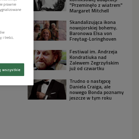
"Przeminęło z wiatrem"
wie prawnie
sygnalizowane
Margaret Mitchell
Skandalizująca ikona
nowojorskiej bohemy.
lów
Baronowa Elsa von
i treści,
Freytag-Loringhoven
Festiwal im. Andrzeja
Kondratiuka nad
Zalewem Zegrzyńskim
już od czwartku
ę wszystkie
Trudno o następcę
Daniela Craiga, ale
nowego Bonda poznamy
jeszcze w tym roku