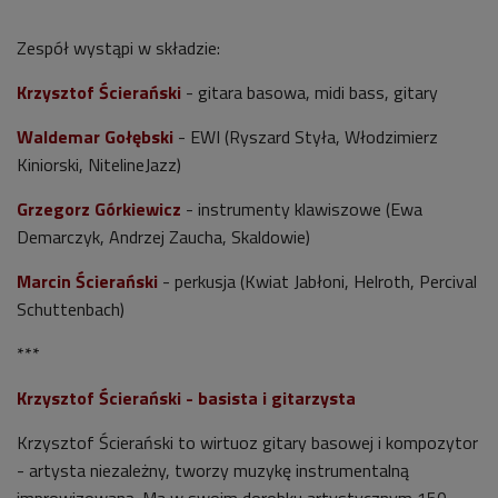
Zespół wystąpi w składzie:
Krzysztof Ścierański
- gitara basowa, midi bass, gitary
Waldemar Gołębski
- EWI (Ryszard Styła, Włodzimierz
Kiniorski, NitelineJazz)
Grzegorz Górkiewicz
- instrumenty klawiszowe (Ewa
Demarczyk, Andrzej Zaucha, Skaldowie)
Marcin Ścierański
- perkusja (Kwiat Jabłoni, Helroth, Percival
Schuttenbach)
***
Krzysztof Ścierański - basista i gitarzysta
Krzysztof Ścierański to wirtuoz gitary basowej i kompozytor
- artysta niezależny, tworzy muzykę instrumentalną
improwizowaną. Ma w swoim dorobku artystycznym
150