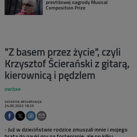
prestiżowej nagrody Musical
Composition Prize
"Z basem przez życie", czyli
Krzysztof Ścierański z gitarą,
kierownicą i pędzlem
ostatnia aktualizacja:
24.05.2022 18:25
- Już w dzieciństwie rodzice zmuszali mnie i mojego
brata do nauki gry na fortepianie, ale po kilku