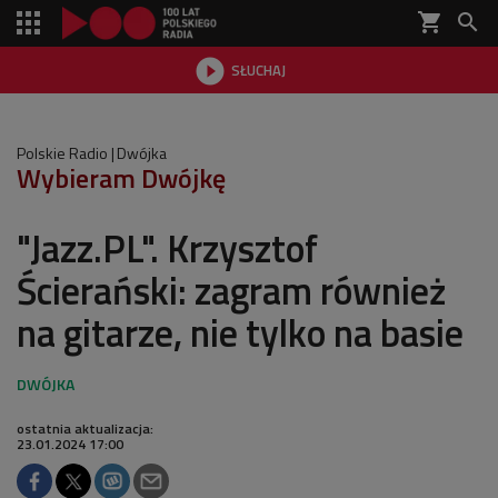
shopping_cart


SŁUCHAJ

Polskie Radio
Dwójka
Wybieram Dwójkę
"Jazz.PL". Krzysztof
Ścierański: zagram również
na gitarze, nie tylko na basie
ostatnia aktualizacja:
23.01.2024 17:00