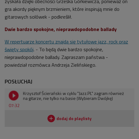
zyskała dzięki obecności
Grześka Górkiewicza, ponieważ on
gra akordy pięknym brzmieniem, które inspirują mnie do
gitarowych solówek - podkreślił.
Dwie bardzo spokojne, nieprawdopodobne ballady
W repertuarze koncertu znajdą się tytułowe jazz, rock oraz
święty spokój
. - To będą dwie bardzo spokojne,
nieprawdopodobne ballady. Zapraszam państwa -
powiedział rozmówca Andrzeja Zielińskiego.
POSŁUCHAJ
Krzysztof Ścierański: w cyklu "Jazz.PL" zagram również
na gitarze, nie tylko na basie (Wybieram Dwójkę)
07:32