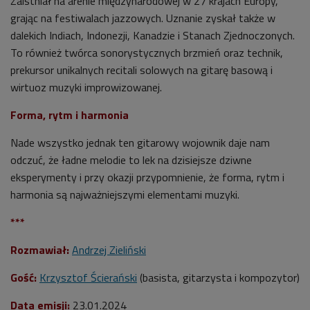
Zaistniał na arenie międzynarodowej w 27 krajach Europy,
grając na festiwalach jazzowych. Uznanie zyskał także w
dalekich Indiach, Indonezji, Kanadzie i Stanach Zjednoczonych.
To również twórca sonorystycznych brzmień oraz technik,
prekursor unikalnych recitali solowych na gitarę basową i
wirtuoz muzyki improwizowanej.
Forma, rytm i harmonia
Nade wszystko jednak ten gitarowy wojownik daje nam
odczuć, że ładne melodie to lek na dzisiejsze dziwne
eksperymenty i przy okazji przypomnienie, że forma, rytm i
harmonia są najważniejszymi elementami muzyki.
***
Rozmawiał:
Andrzej Zieliński
Gość:
Krzysztof Ścierański
(basista, gitarzysta i kompozytor)
Data emisji:
23.01.2024