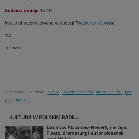
Godzina emisji:
16.10
Materiał wyemitowano w audycji "
Wybieram Dwójkę
".
mo
kor-wm
Zobacz więcej na temat:
dwójka
krzysztof ścierański
andrzej zieliński
jazz
gitara
koncert
KULTURA W POLSKIM RADIU:
Jarosław Abramow-Newerly nie żyje.
Pisarz, dramaturg i autor piosenek
miał 93 lata