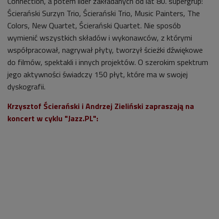
Connection, a potem lider zakładanych od lat 80. supergrup:
Ścierański Surzyn Trio, Ścierański Trio, Music Painters, The
Colors, New Quartet, Ścierański Quartet. Nie sposób
wymienić wszystkich składów i wykonawców, z którymi
współpracował, nagrywał płyty, tworzył ścieżki dźwiękowe
do filmów, spektakli i innych projektów. O szerokim spektrum
jego aktywności świadczy 150 płyt, które ma w swojej
dyskografii.
Krzysztof Ścierański i Andrzej Zieliński zapraszają na
koncert w cyklu "Jazz.PL":