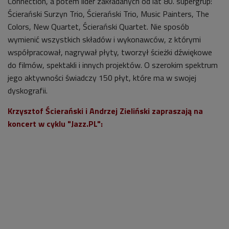
Connection, a potem lider zakładanych od lat 80. supergrup:
Ścierański Surzyn Trio, Ścierański Trio, Music Painters, The
Colors, New Quartet, Ścierański Quartet. Nie sposób
wymienić wszystkich składów i wykonawców, z którymi
współpracował, nagrywał płyty, tworzył ścieżki dźwiękowe
do filmów, spektakli i innych projektów. O szerokim spektrum
jego aktywności świadczy 150 płyt, które ma w swojej
dyskografii.
Krzysztof Ścierański i Andrzej Zieliński zapraszają na
koncert w cyklu "Jazz.PL":