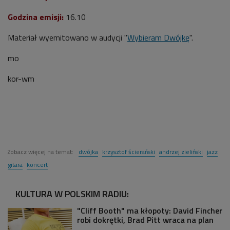
Godzina emisji:
16.10
Materiał wyemitowano w audycji "
Wybieram Dwójkę
".
mo
kor-wm
Zobacz więcej na temat:
dwójka
krzysztof ścierański
andrzej zieliński
jazz
gitara
koncert
KULTURA W POLSKIM RADIU:
"Cliff Booth" ma kłopoty: David Fincher
robi dokrętki, Brad Pitt wraca na plan