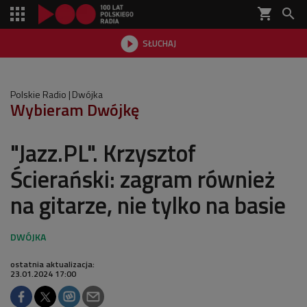
shopping_cart


SŁUCHAJ

Polskie Radio
Dwójka
Wybieram Dwójkę
"Jazz.PL". Krzysztof
Ścierański: zagram również
na gitarze, nie tylko na basie
ostatnia aktualizacja:
23.01.2024 17:00