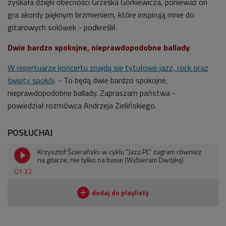
zyskała dzięki obecności
Grześka Górkiewicza, ponieważ on
gra akordy pięknym brzmieniem, które inspirują mnie do
gitarowych solówek - podkreślił.
Dwie bardzo spokojne, nieprawdopodobne ballady
W repertuarze koncertu znajdą się tytułowe jazz, rock oraz
święty spokój
. - To będą dwie bardzo spokojne,
nieprawdopodobne ballady. Zapraszam państwa -
powiedział rozmówca Andrzeja Zielińskiego.
POSŁUCHAJ
Krzysztof Ścierański: w cyklu "Jazz.PL" zagram również
na gitarze, nie tylko na basie (Wybieram Dwójkę)
07:32