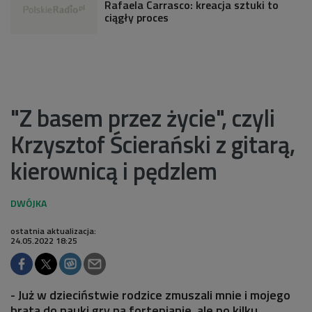
Rafaela Carrasco: kreacja sztuki to
ciągły proces
"Z basem przez życie", czyli
Krzysztof Ścierański z gitarą,
kierownicą i pędzlem
ostatnia aktualizacja:
24.05.2022 18:25
- Już w dzieciństwie rodzice zmuszali mnie i mojego
brata do nauki gry na fortepianie, ale po kilku