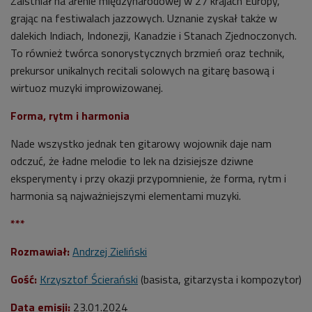
Zaistniał na arenie międzynarodowej w 27 krajach Europy,
grając na festiwalach jazzowych. Uznanie zyskał także w
dalekich Indiach, Indonezji, Kanadzie i Stanach Zjednoczonych.
To również twórca sonorystycznych brzmień oraz technik,
prekursor unikalnych recitali solowych na gitarę basową i
wirtuoz muzyki improwizowanej.
Forma, rytm i harmonia
Nade wszystko jednak ten gitarowy wojownik daje nam
odczuć, że ładne melodie to lek na dzisiejsze dziwne
eksperymenty i przy okazji przypomnienie, że forma, rytm i
harmonia są najważniejszymi elementami muzyki.
***
Rozmawiał:
Andrzej Zieliński
Gość:
Krzysztof Ścierański
(basista, gitarzysta i kompozytor)
Data emisji:
23.01.2024