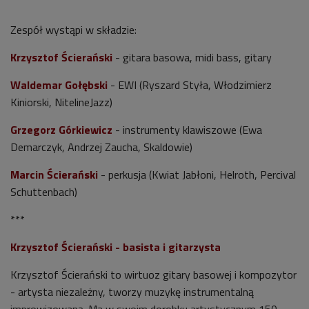
Zespół wystąpi w składzie:
Krzysztof Ścierański
- gitara basowa, midi bass, gitary
Waldemar Gołębski
- EWI (Ryszard Styła, Włodzimierz
Kiniorski, NitelineJazz)
Grzegorz Górkiewicz
- instrumenty klawiszowe (Ewa
Demarczyk, Andrzej Zaucha, Skaldowie)
Marcin Ścierański
- perkusja (Kwiat Jabłoni, Helroth, Percival
Schuttenbach)
***
Krzysztof Ścierański - basista i gitarzysta
Krzysztof Ścierański to wirtuoz gitary basowej i kompozytor
- artysta niezależny, tworzy muzykę instrumentalną
improwizowaną. Ma w swoim dorobku artystycznym
150