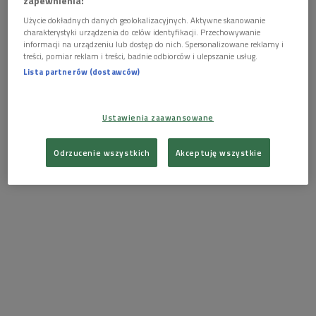
zapewnienia:
Użycie dokładnych danych geolokalizacyjnych. Aktywne skanowanie
charakterystyki urządzenia do celów identyfikacji. Przechowywanie
informacji na urządzeniu lub dostęp do nich. Spersonalizowane reklamy i
treści, pomiar reklam i treści, badnie odbiorców i ulepszanie usług.
Lista partnerów (dostawców)
Ustawienia zaawansowane
Odrzucenie wszystkich
Akceptuję wszystkie