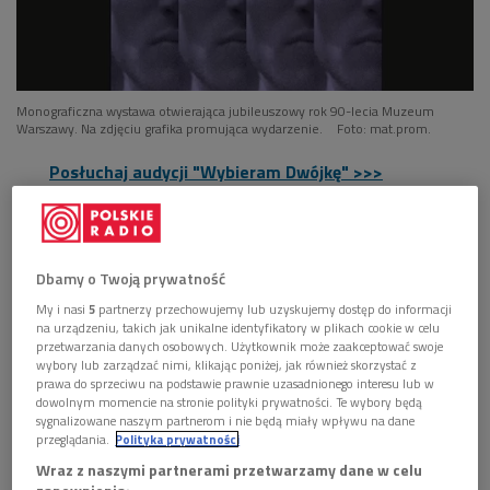
Monograficzna wystawa otwierająca jubileuszowy rok 90-lecia Muzeum
Warszawy. Na zdjęciu grafika promująca wydarzenie.
Foto: mat.prom.
Posłuchaj audycji "Wybieram Dwójkę" >>>
Czy fotografia może zmieniać rzeczywistość? Czy obraz
ukazujący biedę lub pracę ponad siły może stać się
wezwaniem do pomocy i impulsem do poprawy warunków
Dbamy o Twoją prywatność
życia?
Aleksander Minorski
był przekonany, że to możliwe.
My i nasi
5
partnerzy przechowujemy lub uzyskujemy dostęp do informacji
na urządzeniu, takich jak unikalne identyfikatory w plikach cookie w celu
przetwarzania danych osobowych. Użytkownik może zaakceptować swoje
wybory lub zarządzać nimi, klikając poniżej, jak również skorzystać z
prawa do sprzeciwu na podstawie prawnie uzasadnionego interesu lub w
dowolnym momencie na stronie polityki prywatności. Te wybory będą
sygnalizowane naszym partnerom i nie będą miały wpływu na dane
przeglądania.
Polityka prywatności
Wraz z naszymi partnerami przetwarzamy dane w celu