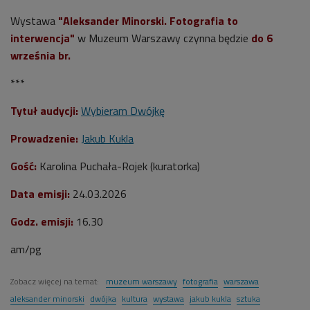
Wystawa
"Aleksander Minorski. Fotografia to
interwencja"
w Muzeum Warszawy czynna będzie
do 6
września br.
***
Tytuł audycji:
Wybieram Dwójkę
Prowadzenie:
Jakub Kukla
Gość:
Karolina Puchała-Rojek (kuratorka)
Data emisji:
24.03.2026
Godz. emisji:
16.30
am/pg
Zobacz więcej na temat:
muzeum warszawy
fotografia
warszawa
aleksander minorski
dwójka
kultura
wystawa
jakub kukla
sztuka