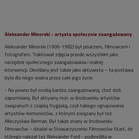
Aleksander Minorski - artysta społecznie zaangażowany
Aleksander Minorski (1906-1982) b
ył pisarzem, filmowcem i
fotografem. Tr
aktował zdjęcia przede wszystkim jako
narzędzie społecznego zaangażowania i realnej
interwencji.
Określany jest także jako aktywista – ta postawa
była dla niego ważna przez całe jego życie.
- Na pewno był osobą bardzo zaangażowaną, choć dziś
zapomnianą. Był aktywny m.in. w środowisku artystów
związanych z czapką frygijską, czyli takiego ugrupowania
artystów-komunistów, z którymi związany był też
Mieczysław Berman. Był także znany w środowisku
filmowców – działał w Stowarzyszeniu Filmowców Start, do
którego należał też Aleksander Ford - podkreśliła w