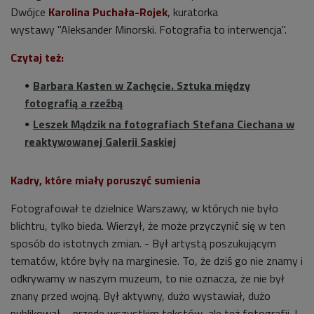
Dwójce
Karolina Puchała-Rojek
,
kuratorka
wystawy
"Aleksander Minorski. Fotografia to interwencja".
Czytaj też:
Barbara Kasten w Zachęcie. Sztuka między
fotografią a rzeźbą
Leszek Mądzik na fotografiach Stefana Ciechana w
reaktywowanej Galerii Saskiej
Kadry, które miały poruszyć sumienia
Fotografował te dzielnice Warszawy, w których nie było
blichtru, tylko bieda. Wierzył, że może przyczynić się w ten
sposób do istotnych zmian.
- Był artystą poszukującym
tematów, które były na marginesie. To, że dziś go nie znamy i
odkrywamy w naszym muzeum, to nie oznacza, że nie był
znany przed wojną. Był aktywny, dużo wystawiał, dużo
publikował – przede wszystkim tekstów, ale też fotografii. I