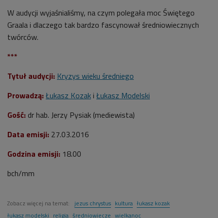
W audycji wyjaśnialiśmy, na czym polegała moc Świętego
Graala i dlaczego tak bardzo fascynował średniowiecznych
twórców.
***
Tytuł audycji:
Kryzys wieku średniego
Prowadzą:
Łukasz Kozak
i
Łukasz Modelski
Gość:
dr
hab. Jerzy Pysiak
(mediewista)
Data emisji:
27.03.2016
Godzina emisji:
18.00
bch/mm
Zobacz więcej na temat:
jezus chrystus
kultura
łukasz kozak
łukasz modelski
religia
średniowiecze
wielkanoc