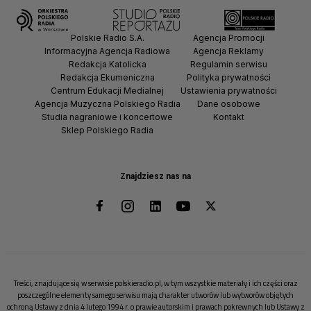
Polskie Radio S.A.
Agencja Promocji
Informacyjna Agencja Radiowa
Agencja Reklamy
Redakcja Katolicka
Regulamin serwisu
Redakcja Ekumeniczna
Polityka prywatności
Centrum Edukacji Medialnej
Ustawienia prywatności
Agencja Muzyczna Polskiego Radia
Dane osobowe
Studia nagraniowe i koncertowe
Kontakt
Sklep Polskiego Radia
Znajdziesz nas na
Treści, znajdujące się w serwisie polskieradio.pl, w tym wszystkie materiały i ich części oraz
poszczególne elementy samego serwisu mają charakter utworów lub wytworów objętych
ochroną Ustawy z dnia 4 lutego 1994 r. o prawie autorskim i prawach pokrewnych lub Ustawy z