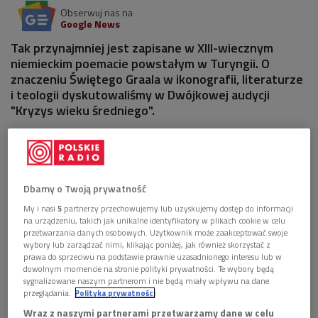
Obserwuj nas na
Google News
Tak przynajmniej jest zapisane w XIII-wiecznym
niemieckim poemacie powstałym w Turyngii. O
znaczeniu Świętego Graala w ikonografii, literaturze
i teologii dyskutowaliśmy w Dwójkowej audycji
"Kryzys wieku średniego".
1 plik
AUDIO


58'43
Dbamy o Twoją prywatność
Święty Graal w tekstach kultury (Kryzys wieku
My i nasi
5
partnerzy przechowujemy lub uzyskujemy dostęp do informacji
średniego/Dwójka)
na urządzeniu, takich jak unikalne identyfikatory w plikach cookie w celu
przetwarzania danych osobowych. Użytkownik może zaakceptować swoje
wybory lub zarządzać nimi, klikając poniżej, jak również skorzystać z
prawa do sprzeciwu na podstawie prawnie uzasadnionego interesu lub w
dowolnym momencie na stronie polityki prywatności. Te wybory będą
sygnalizowane naszym partnerom i nie będą miały wpływu na dane
przeglądania.
Polityka prywatności
Wraz z naszymi partnerami przetwarzamy dane w celu