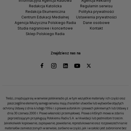
Informacyjna Agencja Radiowa
Agencja Reklamy
Redakcja Katolicka
Regulamin serwisu
Redakcja Ekumeniczna
Polityka prywatności
Centrum Edukacji Medialnej
Ustawienia prywatności
Agencja Muzyczna Polskiego Radia
Dane osobowe
Studia nagraniowe i koncertowe
Kontakt
Sklep Polskiego Radia
Znajdziesz nas na
Treści, znajdujące się w serwisie polskieradio.pl, w tym wszystkie materiały i ich części oraz
poszczególne elementy samego serwisu mają charakter utworów lub wytworów objętych
ochroną Ustawy z dnia 4 lutego 1994 r. o prawie autorskim i prawach pokrewnych lub Ustawy z
dnia 30 czerwca 2000 r. Prawo własności przemysłowej. Prawa o których mowa w zdaniu
poprzedzającym przysługują Polskiemu Radiu S.A. w likwidacji lub podmiotom trzecim.
Jakiekolwiek kopiowanie, zapisywanie, powielanie, reprodukowanie oraz rozpowszechnianie
materiałów zamieszczonych w serwisie, zarówno w części, jak i w całości jest zabronione bez