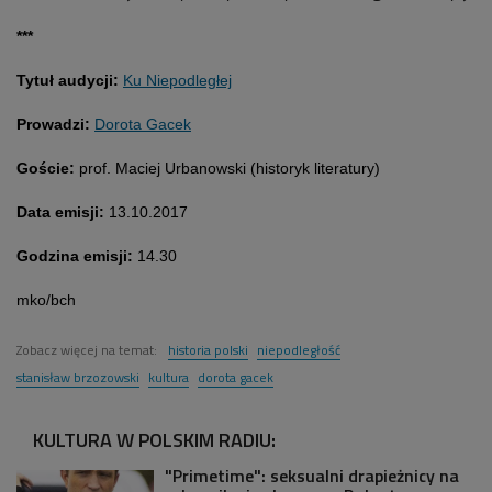
***
Tytuł audycji:
Ku Niepodległej
Prowadzi:
Dorota Gacek
Goście:
prof. Maciej Urbanowski (historyk literatury)
Data emisji:
13.10.2017
Godzina emisji:
14.30
mko/bch
Zobacz więcej na temat:
historia polski
niepodległość
stanisław brzozowski
kultura
dorota gacek
KULTURA W POLSKIM RADIU:
"Primetime": seksualni drapieżnicy na