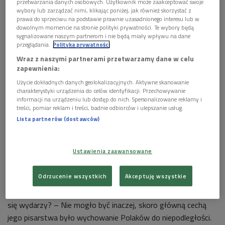
przetwarzania danych osobowych. Użytkownik może zaakceptować swoje
wybory lub zarządzać nimi, klikając poniżej, jak również skorzystać z
prawa do sprzeciwu na podstawie prawnie uzasadnionego interesu lub w
dowolnym momencie na stronie polityki prywatności. Te wybory będą
sygnalizowane naszym partnerom i nie będą miały wpływu na dane
przeglądania.
Polityka prywatności
Wraz z naszymi partnerami przetwarzamy dane w celu
zapewnienia:
Użycie dokładnych danych geolokalizacyjnych. Aktywne skanowanie
charakterystyki urządzenia do celów identyfikacji. Przechowywanie
informacji na urządzeniu lub dostęp do nich. Spersonalizowane reklamy i
treści, pomiar reklam i treści, badnie odbiorców i ulepszanie usług.
Lista partnerów (dostawców)
Stanisław Brzozowski
Foto: Wikimedia Commons/domena publiczna
Stanisław Brzozowski, autor powieści "Płomienie", książek
Ustawienia zaawansowane
filozoficznych, krytycznoliterackich i kulturoznawczych:
"Legenda Młodej Polski", "Idee" i "Głosy wśród nocy", zmarł w
Odrzucenie wszystkich
Akceptuję wszystkie
1911 roku we Florencji mając zaledwie 33 lata. 7 lat przed
odzyskaniem przez Polskę niepodległości. Czy wierzył, że to
się wydarzy? – Nie mogło być inaczej, skoro główną cechą
jego pisarstwa było wychowanie Polaków do niepodległości.