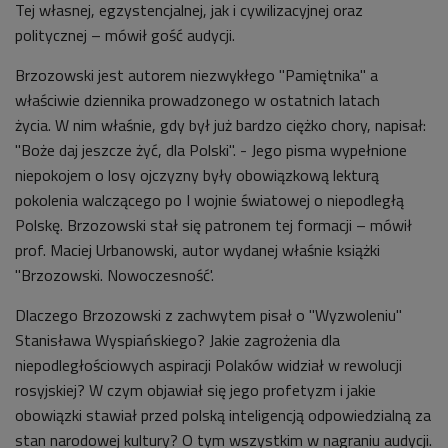
Tej własnej, egzystencjalnej, jak i cywilizacyjnej oraz
politycznej – mówił gość audycji.
Brzozowski jest autorem niezwykłego "Pamiętnika" a
właściwie dziennika prowadzonego w ostatnich latach
życia. W nim właśnie, gdy był już bardzo ciężko chory, napisał:
"Boże daj jeszcze żyć, dla Polski". - Jego pisma wypełnione
niepokojem o losy ojczyzny były obowiązkową lekturą
pokolenia walczącego po I wojnie światowej o niepodległą
Polskę. Brzozowski stał się patronem tej formacji – mówił
prof. Maciej Urbanowski, autor wydanej właśnie książki
"Brzozowski. Nowoczesność'.
Dlaczego Brzozowski z zachwytem pisał o "Wyzwoleniu"
Stanisława Wyspiańskiego? Jakie zagrożenia dla
niepodległościowych aspiracji Polaków widział w rewolucji
rosyjskiej? W czym objawiał się jego profetyzm i jakie
obowiązki stawiał przed polską inteligencją odpowiedzialną za
stan narodowej kultury? O tym wszystkim w nagraniu audycji.