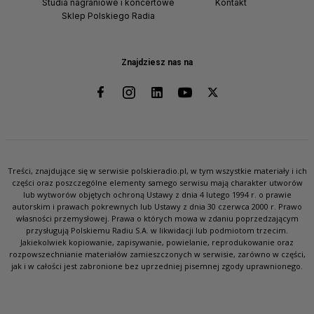
Studia nagraniowe i koncertowe
Kontakt
Sklep Polskiego Radia
Znajdziesz nas na
Treści, znajdujące się w serwisie polskieradio.pl, w tym wszystkie materiały i ich
części oraz poszczególne elementy samego serwisu mają charakter utworów
lub wytworów objętych ochroną Ustawy z dnia 4 lutego 1994 r. o prawie
autorskim i prawach pokrewnych lub Ustawy z dnia 30 czerwca 2000 r. Prawo
własności przemysłowej. Prawa o których mowa w zdaniu poprzedzającym
przysługują Polskiemu Radiu S.A. w likwidacji lub podmiotom trzecim.
Jakiekolwiek kopiowanie, zapisywanie, powielanie, reprodukowanie oraz
rozpowszechnianie materiałów zamieszczonych w serwisie, zarówno w części,
jak i w całości jest zabronione bez uprzedniej pisemnej zgody uprawnionego.