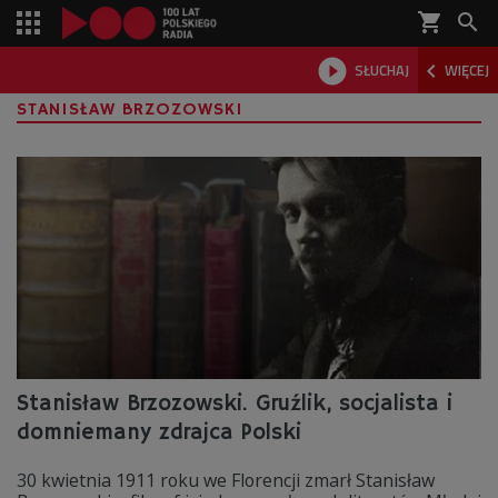
shopping_cart



SŁUCHAJ
WIĘCEJ

STANISŁAW BRZOZOWSKI
Stanisław Brzozowski. Gruźlik, socjalista i
domniemany zdrajca Polski
30 kwietnia 1911 roku we Florencji zmarł Stanisław