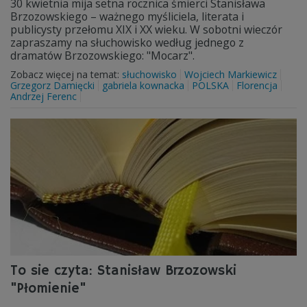
30 kwietnia mija setna rocznica śmierci Stanisława
Brzozowskiego – ważnego myśliciela, literata i
publicysty przełomu XIX i XX wieku. W sobotni wieczór
zapraszamy na słuchowisko według jednego z
dramatów Brzozowskiego: "Mocarz".
Zobacz więcej na temat:
słuchowisko
Wojciech Markiewicz
Grzegorz Damięcki
gabriela kownacka
POLSKA
Florencja
Andrzej Ferenc
To sie czyta: Stanisław Brzozowski
"Płomienie"