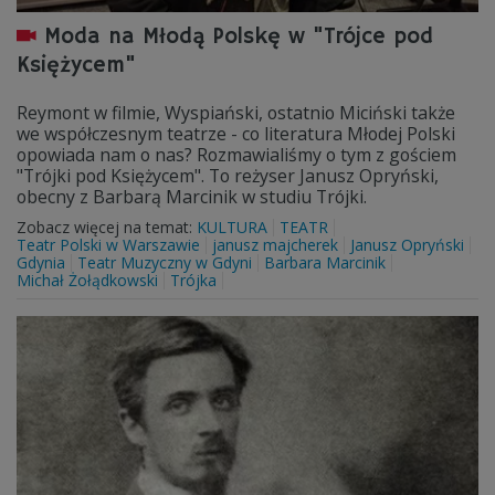
Moda na Młodą Polskę w "Trójce pod
Księżycem"
Reymont w filmie, Wyspiański, ostatnio Miciński także
we współczesnym teatrze - co literatura Młodej Polski
opowiada nam o nas? Rozmawialiśmy o tym z gościem
"Trójki pod Księżycem". To reżyser Janusz Opryński,
obecny z Barbarą Marcinik w studiu Trójki.
Zobacz więcej na temat:
KULTURA
TEATR
Teatr Polski w Warszawie
janusz majcherek
Janusz Opryński
Gdynia
Teatr Muzyczny w Gdyni
Barbara Marcinik
Michał Żołądkowski
Trójka