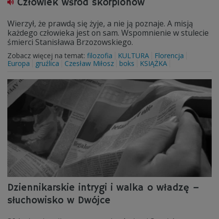
Człowiek wśród skorpionów
Wierzył, że prawdą się żyje, a nie ją poznaje. A misją
każdego człowieka jest on sam. Wspomnienie w stulecie
śmierci Stanisława Brzozowskiego.
Zobacz więcej na temat:
filozofia
KULTURA
Florencja
Europa
gruźlica
Czesław Miłosz
boks
KSIĄŻKA
Dziennikarskie intrygi i walka o władzę –
słuchowisko w Dwójce