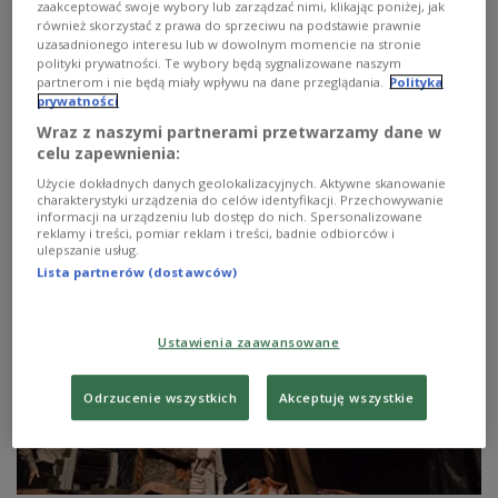
zaakceptować swoje wybory lub zarządzać nimi, klikając poniżej, jak
Stanisława Brzozowskiego
również skorzystać z prawa do sprzeciwu na podstawie prawnie
uzasadnionego interesu lub w dowolnym momencie na stronie
Napisane w 1908 roku "Płomienie" nazwane zostały
polityki prywatności. Te wybory będą sygnalizowane naszym
niegdyś "pierwszą polską powieścią intelektualną".
partnerom i nie będą miały wpływu na dane przeglądania.
Polityka
Brzozowski w swej literackiej odpowiedzi na "Biesy"
prywatności
Dostojewskiego z wielką pasją ukazał ideową panoramę
Wraz z naszymi partnerami przetwarzamy dane w
okresu przełomu XIX i XX wieku, oddając w niej głos
celu zapewnienia:
głównie krytykom kapitalizmu, tradycjonalizmu,
Użycie dokładnych danych geolokalizacyjnych. Aktywne skanowanie
ziemiańskiego konserwatyzmu i klerykalizmu.
charakterystyki urządzenia do celów identyfikacji. Przechowywanie
informacji na urządzeniu lub dostęp do nich. Spersonalizowane
Zobacz więcej na temat:
literatura polska
Dwójka
reklamy i treści, pomiar reklam i treści, badnie odbiorców i
Krzysztof Banaszyk
ulepszanie usług.
Lista partnerów (dostawców)
Ustawienia zaawansowane
Odrzucenie wszystkich
Akceptuję wszystkie