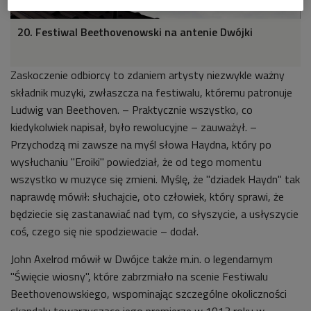
20. Festiwal Beethovenowski na antenie Dwójki
Zaskoczenie odbiorcy to zdaniem artysty niezwykle ważny
składnik muzyki, zwłaszcza na festiwalu, któremu patronuje
Ludwig van Beethoven. – Praktycznie wszystko, co
kiedykolwiek napisał, było rewolucyjne – zauważył.
–
P
rzychodzą mi zawsze na myśl słowa Haydna, który po
wysłuchaniu "Eroiki" powiedział, że od tego momentu
wszystko w muzyce się zmieni. Myślę, że "dziadek Haydn" tak
naprawdę mówił: słuchajcie, oto człowiek, który sprawi, że
będziecie się zastanawiać nad tym, co słyszycie, a usłyszycie
coś, czego się nie spodziewacie
– dodał.
John Axelrod mówił w Dwójce także m.in. o legendarnym
"Święcie wiosny", które zabrzmiało na scenie Festiwalu
Beethovenowskiego, wspominając szczególne okoliczności
skandalu towarzyszące jego premierze w 1913 roku w