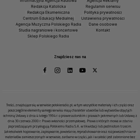
Informacyjna Agencja Radiowa
Agencja Reklamy
Redakcja Katolicka
Regulamin serwisu
Redakcja Ekumeniczna
Polityka prywatności
Centrum Edukacji Medialnej
Ustawienia prywatności
Agencja Muzyczna Polskiego Radia
Dane osobowe
Studia nagraniowe i koncertowe
Kontakt
Sklep Polskiego Radia
Znajdziesz nas na
Treści, znajdujące się w serwisie polskieradio.pl, w tym wszystkie materiały i ich części oraz
poszczególne elementy samego serwisu mają charakter utworów lub wytworów objętych
ochroną Ustawy z dnia 4 lutego 1994 r. o prawie autorskim i prawach pokrewnych lub Ustawy z
dnia 30 czerwca 2000 r. Prawo własności przemysłowej. Prawa o których mowa w zdaniu
poprzedzającym przysługują Polskiemu Radiu S.A. w likwidacji lub podmiotom trzecim.
Jakiekolwiek kopiowanie, zapisywanie, powielanie, reprodukowanie oraz rozpowszechnianie
materiałów zamieszczonych w serwisie, zarówno w części, jak i w całości jest zabronione bez