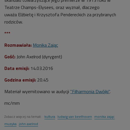
Teatrze Champs-Elysees, oraz wyznał, dlaczego
uważa Elżbietę i Krzysztofa Pendereckich za przybranych
rodziców.
***
Rozmawiała:
Monika Zając
Gość:
John Axelrod (dyrygent)
Data emisji:
14.03.2016
Godzina emisji:
20.45
Materiał wyemitowano w audycji
"Filharmonia Dwójki"
.
mc/mm
Zobacz więcej na temat:
kultura
ludwig van beethoven
monika zając
muzyka
john axelrod