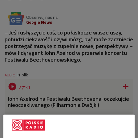
Obserwuj nas na
Google News
– Jeśli usłyszycie coś, co połaskocze wasze uszy,
pobudzi ciekawość i ożywi mózg, być może zaczniecie
postrzegać muzykę z zupełnie nowej perspektywy –
mówił dyrygent John Axelrod w przerwie koncertu
Festiwalu Beethovenowskiego.
1 plik
AUDIO


27'31
John Axelrod na Festiwalu Beethovena: oczekujcie
nieoczekiwanego (Filharmonia Dwójki)