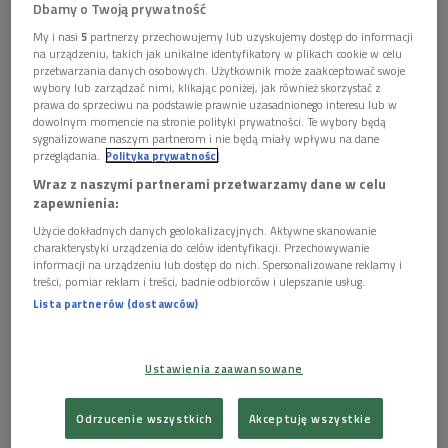
Dbamy o Twoją prywatność
My i nasi
5
partnerzy przechowujemy lub uzyskujemy dostęp do informacji
na urządzeniu, takich jak unikalne identyfikatory w plikach cookie w celu
przetwarzania danych osobowych. Użytkownik może zaakceptować swoje
wybory lub zarządzać nimi, klikając poniżej, jak również skorzystać z
prawa do sprzeciwu na podstawie prawnie uzasadnionego interesu lub w
dowolnym momencie na stronie polityki prywatności. Te wybory będą
sygnalizowane naszym partnerom i nie będą miały wpływu na dane
przeglądania.
Polityka prywatności
Wraz z naszymi partnerami przetwarzamy dane w celu
John Axelrod poprowadził na Festiwalu Beethovenowskim orkiestrę Sinfonia
zapewnienia:
Varsovia
Foto: PAP/Marcin Obara
Użycie dokładnych danych geolokalizacyjnych. Aktywne skanowanie
charakterystyki urządzenia do celów identyfikacji. Przechowywanie
informacji na urządzeniu lub dostęp do nich. Spersonalizowane reklamy i
treści, pomiar reklam i treści, badnie odbiorców i ulepszanie usług.
Lista partnerów (dostawców)
Ustawienia zaawansowane
Odrzucenie wszystkich
Akceptuję wszystkie