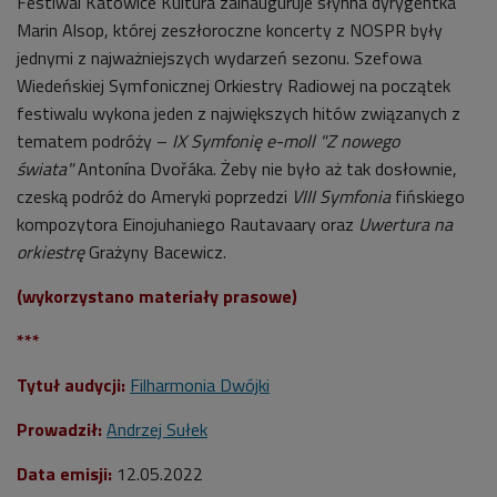
Festiwal Katowice Kultura zainauguruje słynna dyrygentka
Marin Alsop, której zeszłoroczne koncerty z NOSPR były
jednymi z najważniejszych wydarzeń sezonu. Szefowa
Wiedeńskiej Symfonicznej Orkiestry Radiowej na początek
festiwalu wykona jeden z największych hitów związanych z
tematem podróży –
IX Symfonię e-moll "Z nowego
świata"
Antonína Dvořáka. Żeby nie było aż tak dosłownie,
czeską podróż do Ameryki poprzedzi
VIII Symfonia
fińskiego
kompozytora Einojuhaniego Rautavaary oraz
Uwertura na
orkiestrę
Grażyny Bacewicz.
(wykorzystano materiały prasowe)
***
Tytuł audycji:
Filharmonia Dwójki
Prowadził:
Andrzej Sułek
Data emisji:
12.05.2022