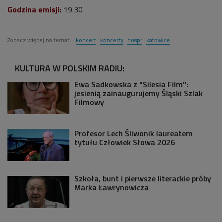
Godzina emisji:
19.30
Zobacz więcej na temat:
koncert
koncerty
nospr
katowice
KULTURA W POLSKIM RADIU:
Ewa Sadkowska z "Silesia Film":
jesienią zainaugurujemy Śląski Szlak
Filmowy
Profesor Lech Śliwonik laureatem
tytułu Człowiek Słowa 2026
Szkoła, bunt i pierwsze literackie próby
Marka Ławrynowicza