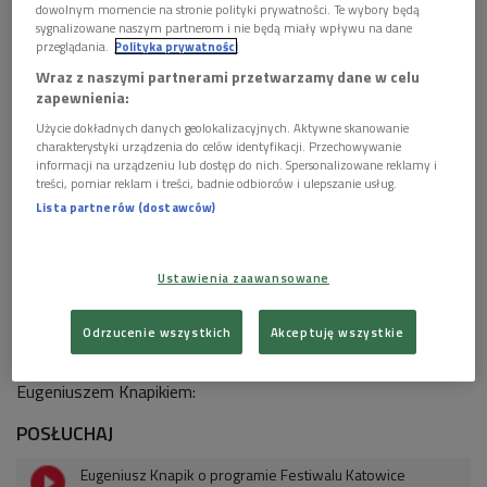
dowolnym momencie na stronie polityki prywatności. Te wybory będą
Sala koncertowa NOSPR w Katowicach
Foto: Nahlik/ Shutterstock
sygnalizowane naszym partnerom i nie będą miały wpływu na dane
przeglądania.
Polityka prywatności
Festiwal Katowice Kultura Natura – Koncert
Wraz z naszymi partnerami przetwarzamy dane w celu
inauguracyjny (TRANSMISJA z sali NOSPR)
zapewnienia:
Użycie dokładnych danych geolokalizacyjnych. Aktywne skanowanie
Program:
charakterystyki urządzenia do celów identyfikacji. Przechowywanie
informacji na urządzeniu lub dostęp do nich. Spersonalizowane reklamy i
Grażyna Bacewicz
Uwertura na orkiestrę symfoniczną
,
treści, pomiar reklam i treści, badnie odbiorców i ulepszanie usług.
Einojuhani Rautavaara
VIII Symfonia „Podróż”
, Antonín Dvořák
Lista partnerów (dostawców)
IX Symfonia e-moll „Z Nowego Świata”
op. 95
Wyk.:
Narodowa Orkiestra Symfoniczna Polskiego Radia, dyr.
Ustawienia zaawansowane
Marin Alsop
Odrzucenie wszystkich
Akceptuję wszystkie
Zapraszamy również do wysłuchania rozmowy z
Eugeniuszem Knapikiem:
POSŁUCHAJ
Eugeniusz Knapik o programie Festiwalu Katowice