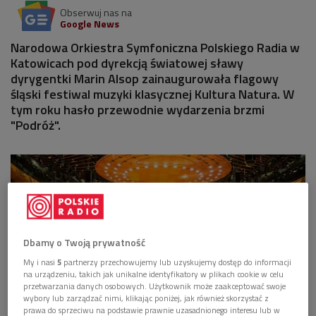
Obserwuj nas na
Google News
Narodowa Orkiestra Symfoniczna Polskiego Radia w
Katowicach pod dyrekcją światowej sławy
dyrygentki Marin Alsop zainaugurowała flagowy
śląski festiwal muzyki klasycznej Kultura Natura. W
tym roku hasło przewodnie wydarzenia brzmi
"Podróż".
Dbamy o Twoją prywatność
My i nasi
5
partnerzy przechowujemy lub uzyskujemy dostęp do informacji
na urządzeniu, takich jak unikalne identyfikatory w plikach cookie w celu
przetwarzania danych osobowych. Użytkownik może zaakceptować swoje
wybory lub zarządzać nimi, klikając poniżej, jak również skorzystać z
prawa do sprzeciwu na podstawie prawnie uzasadnionego interesu lub w