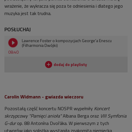
wrażenie, że wykracza się poza te odniesienia i dlatego jego
muzyka jest tak trudna.
POSŁUCHAJ
Lawrence Foster o kompozycjach George'a Enescu
(Filharmonia Dwójki)
08:40
Carolin Widmann - gwiazda wieczoru
Pozostałą część koncertu NOSPR wypełniły
Koncert
skrzypcowy "Pamięci anioła"
Albana Berga oraz
VIII Symfonia
G-dur
op. 88 Antonína Dvořáka. W pierwszym z tych
utworów jako solistka wystąpiła znakomita niemiecka