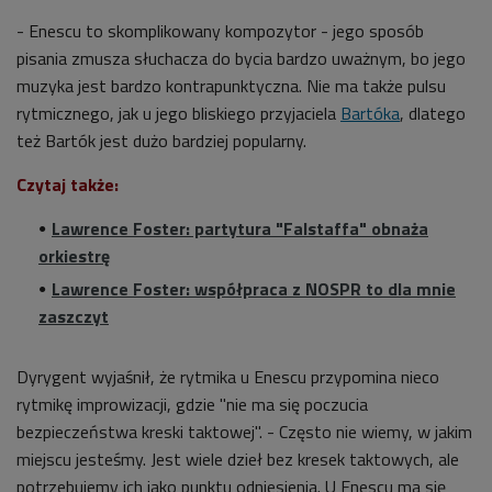
- Enescu to skomplikowany kompozytor - jego sposób
pisania zmusza słuchacza do bycia bardzo uważnym, bo jego
muzyka jest bardzo kontrapunktyczna. Nie ma także pulsu
rytmicznego, jak u jego bliskiego przyjaciela
Bartóka
, dlatego
też Bartók jest dużo bardziej popularny.
Czytaj także:
Lawrence Foster: partytura "Falstaffa" obnaża
orkiestrę
Lawrence Foster: współpraca z NOSPR to dla mnie
zaszczyt
Dyrygent wyjaśnił, że rytmika u Enescu przypomina nieco
rytmikę improwizacji, gdzie "nie ma się poczucia
bezpieczeństwa kreski taktowej". - Często nie wiemy, w jakim
miejscu jesteśmy. Jest wiele dzieł bez kresek taktowych, ale
potrzebujemy ich jako punktu odniesienia. U Enescu ma się