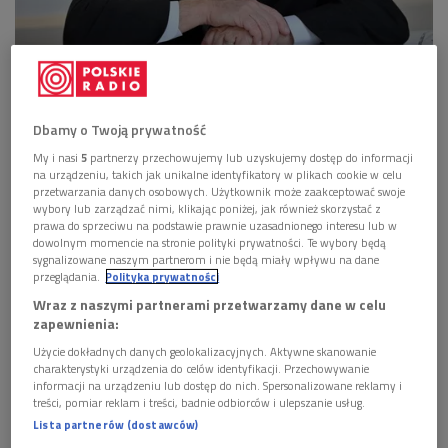
Maestro Lawrence Foster
Foto: Mat. prasowe/Marc Ginot
18 stycznia w Katowicach miał miejsce koncert
Dbamy o Twoją prywatność
Narodowej Orkiestry Symfonicznej Polskiego Radia z
My i nasi
5
partnerzy przechowujemy lub uzyskujemy dostęp do informacji
Katowic.
na urządzeniu, takich jak unikalne identyfikatory w plikach cookie w celu
przetwarzania danych osobowych. Użytkownik może zaakceptować swoje
Jako solistka wystąpiła niemiecka skrzypaczka
wybory lub zarządzać nimi, klikając poniżej, jak również skorzystać z
prawa do sprzeciwu na podstawie prawnie uzasadnionego interesu lub w
Carolin Widmann, a całość prowadził maestro
dowolnym momencie na stronie polityki prywatności. Te wybory będą
Lawrence Foster.
sygnalizowane naszym partnerom i nie będą miały wpływu na dane
przeglądania.
Polityka prywatności
W przerwie koncertu wyemitowaliśmy rozmowy z
Wraz z naszymi partnerami przetwarzamy dane w celu
gwiazdami wieczoru - Lawrencem Fosterem oraz
zapewnienia:
Carolin Widmann.
Użycie dokładnych danych geolokalizacyjnych. Aktywne skanowanie
charakterystyki urządzenia do celów identyfikacji. Przechowywanie
informacji na urządzeniu lub dostęp do nich. Spersonalizowane reklamy i
W programie koncertu znalazły się utwory
Prélude à
treści, pomiar reklam i treści, badnie odbiorców i ulepszanie usług.
l’unissoni
oraz
Menuet lent
z
I Suity orkiestrowej C-dur
op. 9
Lista partnerów (dostawców)
autorstwa George'a Enescu.