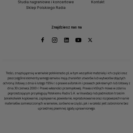
Studia nagraniowe i koncertowe
Kontakt
Sklep Polskiego Radia
Znajdziesz nas na
Treści, znajdujące się w serwisie polskieradio.pl, w tym wszystkie materiały i ich części oraz
poszczególne elementy samego serwisu mają charakter utworów lub wytworów objętych
ochroną Ustawy z dnia 4 lutego 1994 r. o prawie autorskim i prawach pokrewnych lub Ustawy z
dnia 30 czerwca 2000 r. Prawo własności przemysłowej. Prawa o których mowa w zdaniu
poprzedzającym przysługują Polskiemu Radiu S.A. w likwidacji lub podmiotom trzecim.
Jakiekolwiek kopiowanie, zapisywanie, powielanie, reprodukowanie oraz rozpowszechnianie
materiałów zamieszczonych w serwisie, zarówno w części, jak i w całości jest zabronione bez
uprzedniej pisemnej zgody uprawnionego.