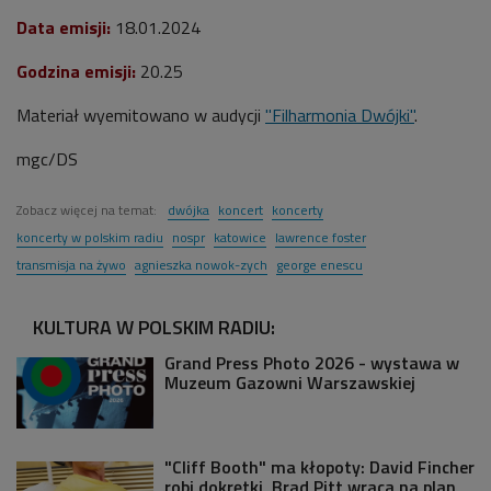
Data emisji:
18.01.2024
Godzina emisji:
20.25
Materiał wyemitowano w audycji
"Filharmonia Dwójki"
.
mgc/DS
Zobacz więcej na temat:
dwójka
koncert
koncerty
koncerty w polskim radiu
nospr
katowice
lawrence foster
transmisja na żywo
agnieszka nowok-zych
george enescu
KULTURA W POLSKIM RADIU:
Grand Press Photo 2026 - wystawa w
Muzeum Gazowni Warszawskiej
"Cliff Booth" ma kłopoty: David Fincher
robi dokrętki, Brad Pitt wraca na plan